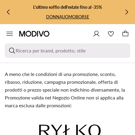
L'ultimo soffio dell'estate fino al -35%
VAI AL CONTENUTO PRINCIPALE
VAI ALLA RICERCA
DONNA
UOMO
BORSE
Ricerca per brand, prodotto, stile
A meno che le condizioni di una promozione, sconto,
ribasso, riduzione, campagna promozionale, offerta di
prodotti o prezzo speciale non indichino diversamente, la
Promozione valida nel Negozio Online non si applica alla
marca esclusa dalle promozioni: