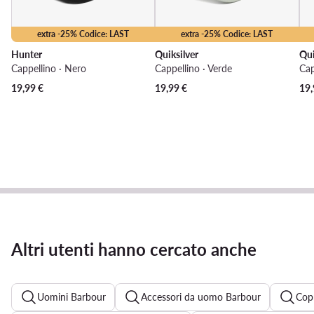
extra -25% Codice: LAST
extra -25% Codice: LAST
Hunter
Quiksilver
Qui
Cappellino · Nero
Cappellino · Verde
Cap
19,99
€
19,99
€
19,
Altri utenti hanno cercato anche
Uomini Barbour
Accessori da uomo Barbour
Copr