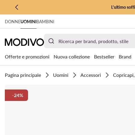
L'ultimo soff
VAI AL CONTENUTO PRINCIPALE
DONNE
UOMINI
BAMBINI
VAI ALLA RICERCA
Offerte e promozioni
Nuova collezione
Bestseller
Brand
Pagina principale
Uomini
Accessori
Copricapi,
-24%