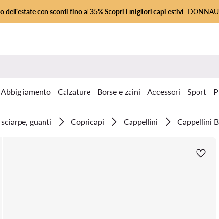
io dell'estate con sconti fino al 35% Scopri i migliori capi estivi
DONNA
Abbigliamento
Calzature
Borse e zaini
Accessori
Sport
P
 sciarpe, guanti
Copricapi
Cappellini
Cappellini B