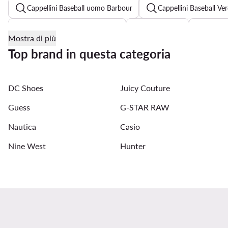
Cappellini Baseball uomo Barbour
Cappellini Baseball Ve
Cintura Tommy Hilfiger uomo
Casio uomo
Ray-B
Mostra di più
Cappello Ralph Lauren
Capellini Quiksilver uomo
Top brand in questa categoria
DC Shoes
Juicy Couture
Guess
G-STAR RAW
Nautica
Casio
Nine West
Hunter