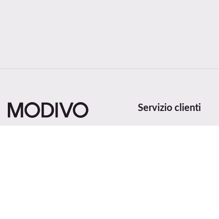
Servizio clienti
Metodi e costi di spedi
Recedi dal contratto qu
Stato dell'ordine
Cambia paese: Italia (IT)
Traccia la spedizione
Metodi di pagamento