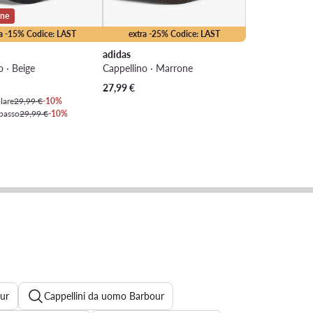
one
ra -15% Codice: LAST
extra -25% Codice: LAST
adidas
o · Beige
Cappellino · Marrone
tuale
27,99
€
lare
29,99 €
-10%
 basso
29,99 €
-10%
ur
Cappellini da uomo Barbour