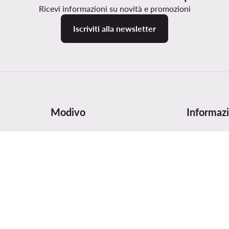
Ricevi informazioni su novità e promozioni
Iscriviti alla newsletter
Modivo
Informazi
zione
Chi siamo
Tabella delle
i
Dati aziendali e numero di conto
Cura e man
Gruppo MODIVO
Sicurezza d
Blog
Digital Serv
MODIVO Advertising Services
Recensioni 