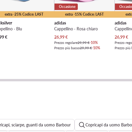
Occasione
Occasi
extra -25% Codice: LAST
extra -15% Codice: LAST
ext
ksilver
adidas
adidas
pellino · Blu
Cappellino · Rosa chiaro
Cappellin
Prezzo attuale
Prezzo at
99
€
26,99
€
26,99
€
Prezzo regolare
29,99 €
-10%
Prezzo rego
Prezzo più basso
29,99 €
-10%
Prezzo più
icapi, sciarpe, guanti da uomo Barbour
Copricapi da uomo Barbo