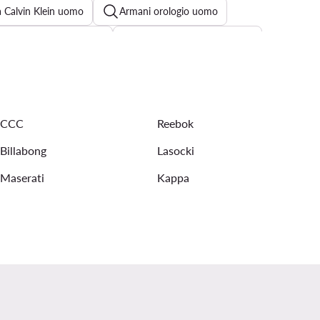
a Calvin Klein uomo
Armani orologio uomo
Portafoglio uomo Guess
Orologio Guess uomo oro
Timex uomo
CCC
Reebok
Billabong
Lasocki
Maserati
Kappa