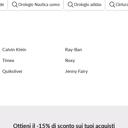
rde
Orologio Nautica uomo
Orologio adidas
Cintur
an uomo
Cintura uomo BOSS
Orologio oro uomo
Portafoglio Calvin Klein uomo
Orologio uomo Michael Kors
Calvin Klein
Ray-Ban
Timex
Roxy
Quiksilver
Jenny Fairy
Ottieni il -15% di sconto sui tuoi acquisti