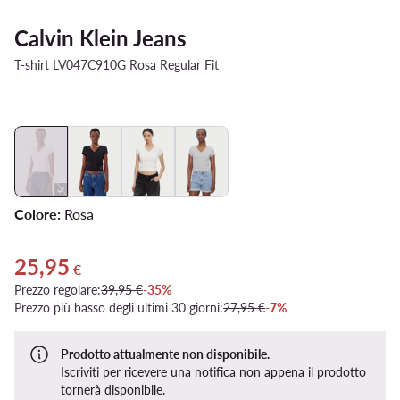
Calvin Klein Jeans
T-shirt LV047C910G Rosa Regular Fit
Colore:
Rosa
25,95
Prezzo attuale 25,95 €
€
Prezzo regolare:
39,95 €
-35%
Prezzo più basso degli ultimi 30 giorni:
27,95 €
-7%
Prodotto attualmente non disponibile.
Iscriviti per ricevere una notifica non appena il prodotto
tornerà disponibile.