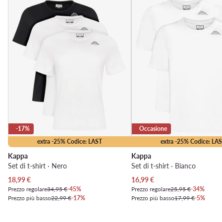
-17%
Occasione
extra -25% Codice: LAST
extra -25% Codice: LA
Kappa
Kappa
Set di t-shirt · Nero
Set di t-shirt · Bianco
Prezzo attuale
Prezzo attuale
18,99
€
16,99
€
Prezzo regolare
34,95 €
-45%
Prezzo regolare
25,95 €
-34%
Prezzo più basso
22,99 €
-17%
Prezzo più basso
17,99 €
-5%