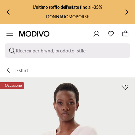
VAI AL CONTENUTO PRINCIPALE
VAI ALLA RICERCA
L'ultimo soffio dell'estate fino al -35%
DONNA
UOMO
BORSE
Ricerca per brand, prodotto, stile
T-shirt
Occasione