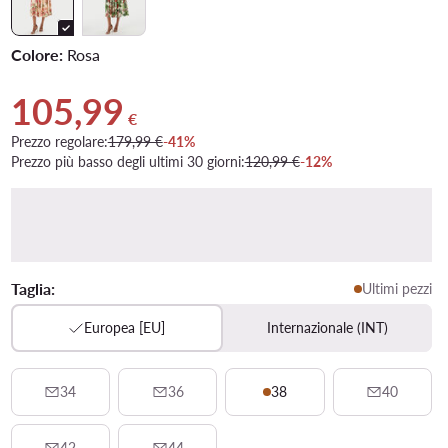
Colore:
Rosa
105,99
Prezzo attuale 105,99 €
€
Prezzo regolare:
179,99 €
-41%
Prezzo più basso degli ultimi 30 giorni:
120,99 €
-12%
Taglia:
Ultimi pezzi
Europea [EU]
Internazionale (INT)
34
36
38
40
42
44