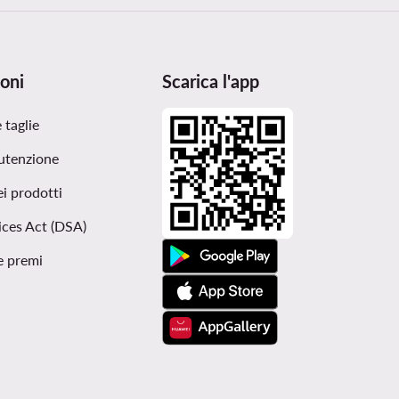
oni
Scarica l'app
 taglie
utenzione
ei prodotti
ices Act (DSA)
e premi