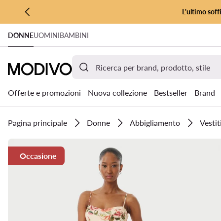
L'ultimo soff
VAI AL CONTENUTO PRINCIPALE
DONNE
UOMINI
BAMBINI
VAI ALLA RICERCA
Offerte e promozioni
Nuova collezione
Bestseller
Brand
Pagina principale
Donne
Abbigliamento
Vestit
Occasione