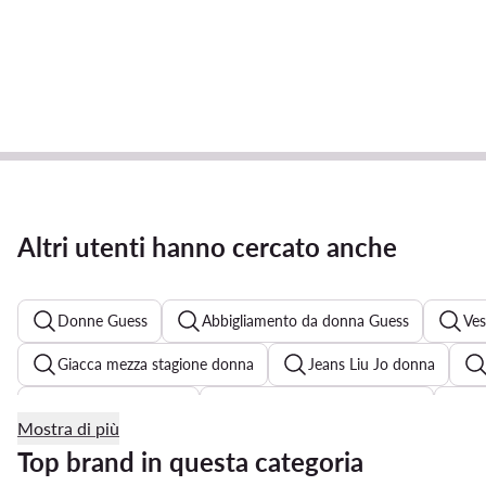
Altri utenti hanno cercato anche
Donne Guess
Abbigliamento da donna Guess
Ves
Giacca mezza stagione donna
Jeans Liu Jo donna
Tuta Armani donna
Costumi da bagno Triumph
T
Mostra di più
Camicia Ralph Lauren donna
Giubbotto Pinko donna
Top brand in questa categoria