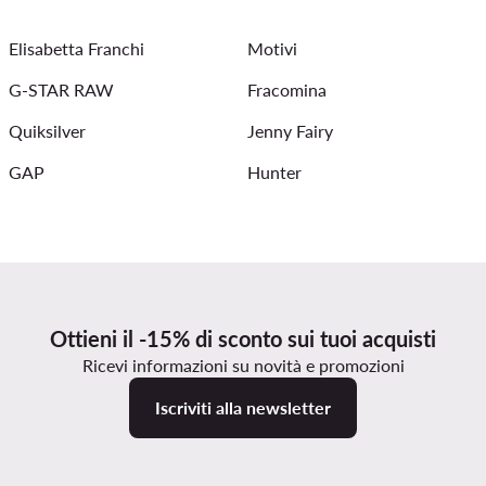
ailleur Liu Jo
Tuta Elisabetta Franchi
Felpa Kappa donna
Elisabetta Franchi
Motivi
Tuta Guess donna
Luisa Spagnoli
Camicia Liu Jo nuova 
G-STAR RAW
Fracomina
Quiksilver
Jenny Fairy
GAP
Hunter
Ottieni il -15% di sconto sui tuoi acquisti
Ricevi informazioni su novità e promozioni
Iscriviti alla newsletter