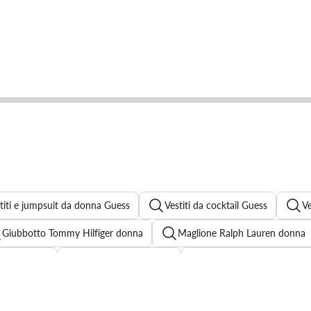
titi e jumpsuit da donna Guess
Vestiti da cocktail Guess
Ve
Giubbotto Tommy Hilfiger donna
Maglione Ralph Lauren donna
 shirt Vicolo
Rinascimento tailleur
Jeans donna G-Star RA
Abito bianco elegante
Ami paris maglione
Vestito nero