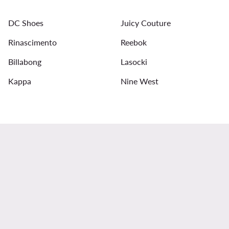
Abbigliamento Roxy da donna
Vestito bordeaux
T
DC Shoes
Juicy Couture
Cappotto Rinascimento donna
Jeans adidas donna
Rinascimento
Reebok
Billabong
Lasocki
Kappa
Nine West