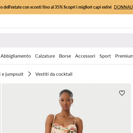
io dell'estate con sconti fino al 35% Scopri i migliori capi estivi
DONNA
Abbigliamento
Calzature
Borse
Accessori
Sport
Premiu
i e jumpsuit
Vestiti da cocktail