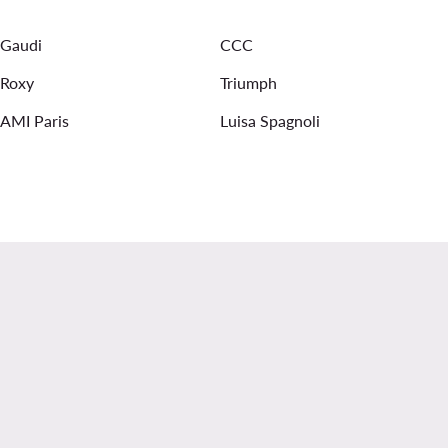
Cosutmi de bagno Billabong
Tuta elegante donna
Gaudi
CCC
collezione
Roxy
Triumph
AMI Paris
Luisa Spagnoli