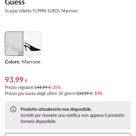
Guess
Scarpe stiletto FLPPRI SUE05 Marrone
Colore:
Marrone
93,99
Prezzo attuale 93,99 €
€
Prezzo regolare:
144,99 €
-35%
Prezzo più basso degli ultimi 30 giorni:
104,99 €
-10%
Prodotto attualmente non disponibile.
Iscriviti per ricevere una notifica non appena il prodotto
tornerà disponibile.