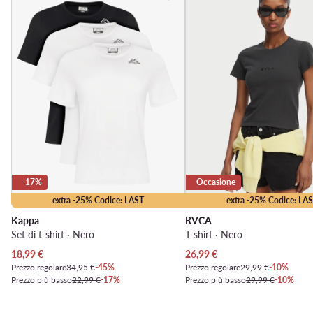
-17%
Occasione
extra -25% Codice: LAST
extra -25% Codice: LA
Kappa
RVCA
Set di t-shirt · Nero
T-shirt · Nero
Prezzo attuale
Prezzo attuale
18,99
€
26,99
€
Prezzo regolare
34,95 €
-45%
Prezzo regolare
29,99 €
-10%
Prezzo più basso
22,99 €
-17%
Prezzo più basso
29,99 €
-10%