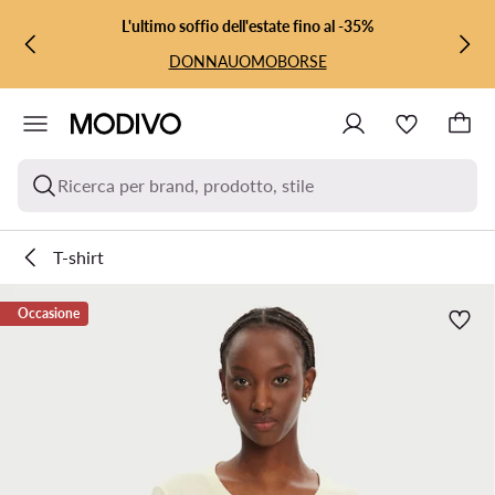
VAI AL CONTENUTO PRINCIPALE
VAI ALLA RICERCA
L'ultimo soffio dell'estate fino al -35%
DONNA
UOMO
BORSE
Ricerca per brand, prodotto, stile
T-shirt
Occasione