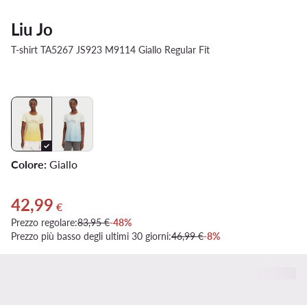
Liu Jo
T-shirt TA5267 JS923 M9114 Giallo Regular Fit
Colore:
Giallo
42,99
Prezzo attuale 42,99 €
€
Prezzo regolare:
83,95 €
-48%
Prezzo più basso degli ultimi 30 giorni:
46,99 €
-8%