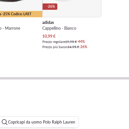
-26%
ra -25% Codice: LAST
adidas
o · Marrone
Cappellino · Bianco
Prezzo attuale
10,99
€
Prezzo regolare
19,95 €
-44%
Prezzo più basso
14,95 €
-26%
Copricapi da uomo Polo Ralph Lauren