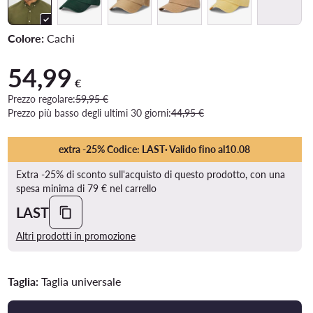
Colore:
Cachi
54,99
Prezzo attuale 54,99 €
€
Prezzo regolare:
59,95 €
Prezzo più basso degli ultimi 30 giorni:
44,95 €
extra -25% Codice: LAST
· Valido fino al
10
.
08
Extra -25% di sconto sull'acquisto di questo prodotto, con una
spesa minima di 79 € nel carrello
LAST
Altri prodotti in promozione
Taglia:
Taglia universale