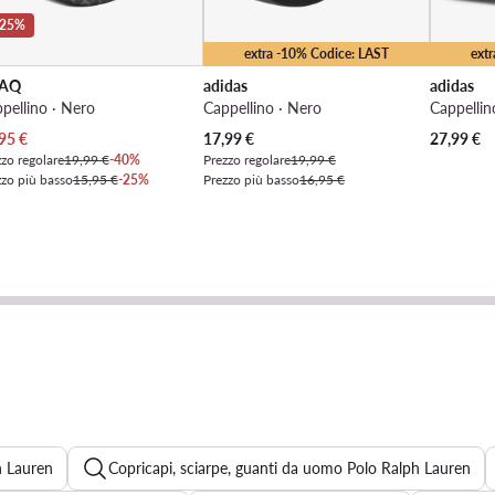
-25%
extra -10% Codice: LAST
ext
AQ
adidas
adidas
pellino · Nero
Cappellino · Nero
Cappellin
zzo attuale
Prezzo attuale
95
€
17,99
€
27,99
€
zo regolare
19,99 €
-40%
Prezzo regolare
19,99 €
zzo più basso
15,95 €
-25%
Prezzo più basso
16,95 €
h Lauren
Copricapi, sciarpe, guanti da uomo Polo Ralph Lauren