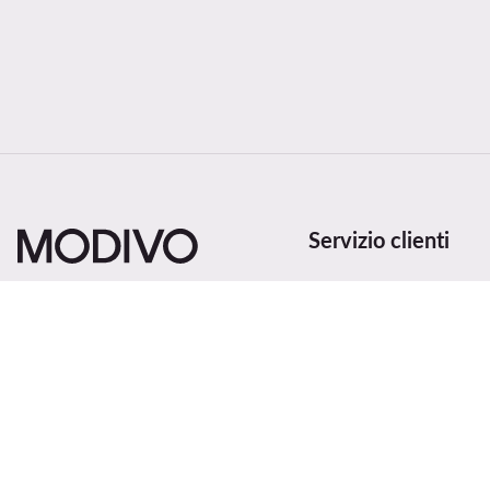
Servizio clienti
Metodi e costi di spedi
Recedi dal contratto qu
Stato dell'ordine
Cambia paese: Italia (IT)
Traccia la spedizione
Metodi di pagamento