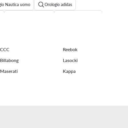
gio Nautica uomo
Orologio adidas
o
Cintura uomo BOSS
Orologio oro uomo
oglio Calvin Klein uomo
Orologio uomo Michael Kors
CCC
Reebok
Billabong
Lasocki
Maserati
Kappa