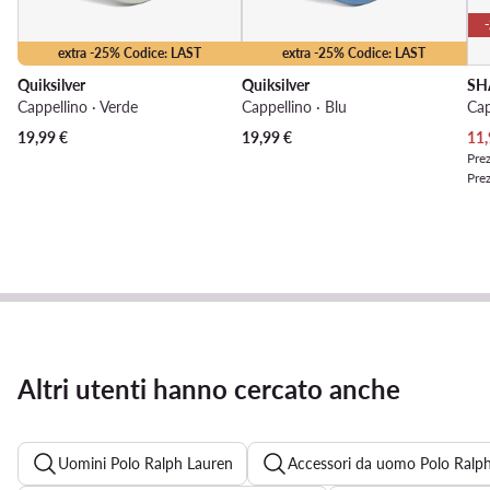
extra -25% Codice: LAST
extra -25% Codice: LAST
Quiksilver
Quiksilver
SH
Cappellino · Verde
Cappellino · Blu
Cap
Pre
19,99
€
19,99
€
11,
Prez
Pre
Altri utenti hanno cercato anche
Uomini Polo Ralph Lauren
Accessori da uomo Polo Ralp