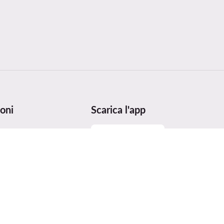
oni
Scarica l'app
 taglie
utenzione
ei prodotti
ices Act (DSA)
e premi