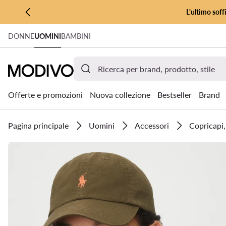
L'ultimo soff
VAI AL CONTENUTO PRINCIPALE
DONNE
UOMINI
BAMBINI
VAI ALLA RICERCA
Offerte e promozioni
Nuova collezione
Bestseller
Brand
Pagina principale
Uomini
Accessori
Copricapi,