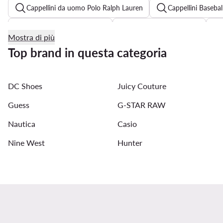
Cappellini da uomo Polo Ralph Lauren
Cappellini Baseba
Cintura Calvin Klein uomo
Armani orologio uomo
Mostra di più
Portafoglio uomo Guess
Orologio Guess uomo oro
Top brand in questa categoria
Timex uomo
DC Shoes
Juicy Couture
Guess
G-STAR RAW
Nautica
Casio
Nine West
Hunter