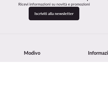
Ricevi informazioni su novità e promozioni
Iscriviti alla newsletter
Modivo
Informazi
zione
Chi siamo
Tabella delle
i
Dati aziendali e numero di conto
Cura e man
Gruppo MODIVO
Sicurezza d
Blog
Digital Serv
MODIVO Advertising Services
Recensioni 