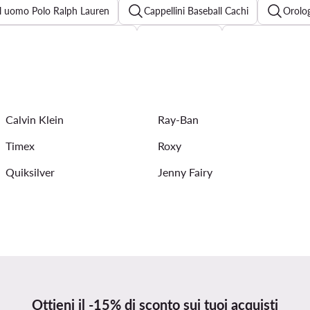
ll uomo Polo Ralph Lauren
Cappellini Baseball Cachi
Orolo
Cintura Tommy Hilfiger uomo
Casio uomo
Ray-Ban uom
Cappello Ralph Lauren
Capellini Quiksilver uomo
Portaf
Calvin Klein
Ray-Ban
Timex
Roxy
Quiksilver
Jenny Fairy
Ottieni il -15% di sconto sui tuoi acquisti