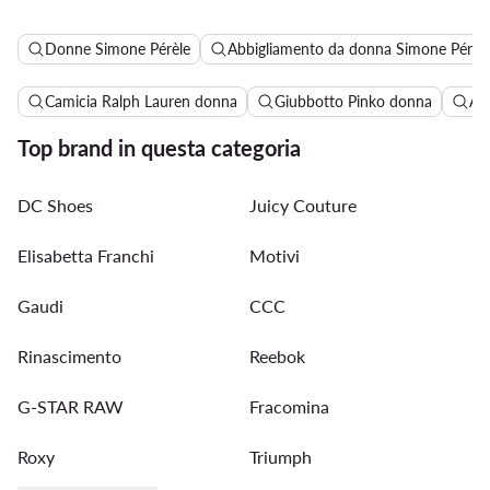
Donne Simone Pérèle
Abbigliamento da donna Simone Pérèl
Camicia Ralph Lauren donna
Giubbotto Pinko donna
Abi
Top brand in questa categoria
DC Shoes
Juicy Couture
Elisabetta Franchi
Motivi
Gaudi
CCC
Rinascimento
Reebok
G-STAR RAW
Fracomina
Roxy
Triumph