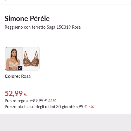
Simone Pérèle
Reggiseno con ferretto Saga 15C319 Rosa
Colore:
Rosa
52,99
Prezzo attuale 52,99 €
€
Prezzo regolare:
89,95 €
-41%
Prezzo più basso degli ultimi 30 giorni:
55,99 €
-5%