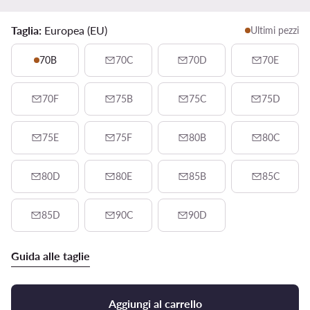
Taglia:
Europea (EU)
Ultimi pezzi
70B
70C
70D
70E
70F
75B
75C
75D
75E
75F
80B
80C
80D
80E
85B
85C
85D
90C
90D
Guida alle taglie
Aggiungi al carrello