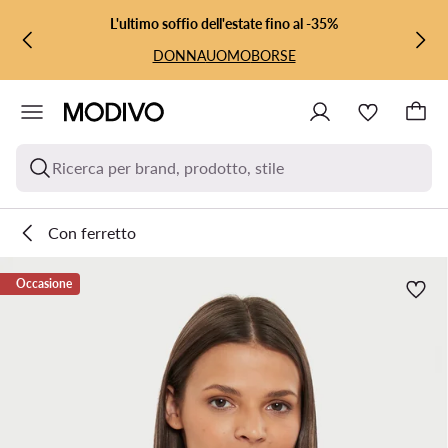
VAI AL CONTENUTO PRINCIPALE
VAI ALLA RICERCA
L'ultimo soffio dell'estate fino al -35%
DONNA
UOMO
BORSE
Ricerca per brand, prodotto, stile
Con ferretto
Occasione