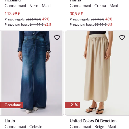
Gonna maxi · Nero · Maxi
Gonna maxi · Crema · Maxi
Prezzo attuale
Prezzo attuale
113,99
€
30,99
€
Prezzo regolare
226,95 €
-49%
Prezzo regolare
59,95 €
-48%
Prezzo più basso
144,99 €
-21%
Prezzo più basso
33,99 €
-8%
Occasione
-21%
Liu Jo
United Colors Of Benetton
Gonna maxi · Celeste
Gonna maxi · Beige · Maxi