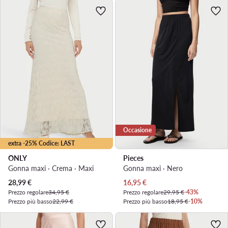
Occasione
extra -25% Codice: LAST
ONLY
Pieces
Gonna maxi · Crema · Maxi
Gonna maxi · Nero
Prezzo attuale
Prezzo attuale
28,99
€
16,95
€
Prezzo regolare
34,95 €
Prezzo regolare
29,95 €
-43%
Prezzo più basso
22,99 €
Prezzo più basso
18,95 €
-10%