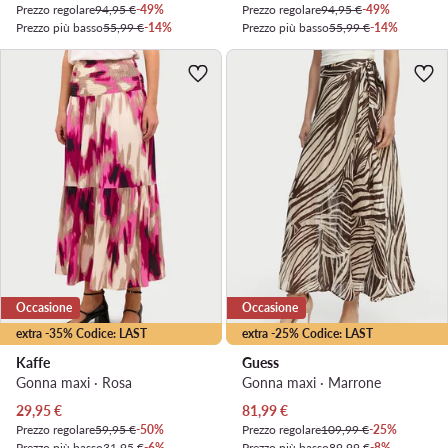
Prezzo regolare
94,95 €
-49%
Prezzo regolare
94,95 €
-49%
Prezzo più basso
55,99 €
-14%
Prezzo più basso
55,99 €
-14%
Occasione
Occasione
extra -35% Codice: LAST
extra -25% Codice: LAST
Kaffe
Guess
Gonna maxi · Rosa
Gonna maxi · Marrone
Prezzo attuale
Prezzo attuale
29,95
€
81,99
€
Prezzo regolare
59,95 €
-50%
Prezzo regolare
109,99 €
-25%
Prezzo più basso
31,95 €
-6%
Prezzo più basso
89,99 €
-8%