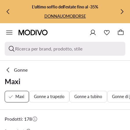
VAI AL CONTENUTO PRINCIPALE
VAI ALLA RICERCA
L'ultimo soffio dell'estate fino al -35%
DONNA
UOMO
BORSE
Ricerca per brand, prodotto, stile
Gonne
Maxi
Maxi
Gonne a trapezio
Gonne a tubino
Gonne di 
Prodotti: 178