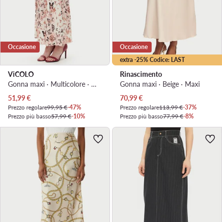
Occasione
Occasione
extra -25% Codice: LAST
ViCOLO
Rinascimento
Gonna maxi · Multicolore · Maxi
Gonna maxi · Beige · Maxi
Prezzo attuale
Prezzo attuale
51,99
€
70,99
€
Prezzo regolare
99,95 €
-47%
Prezzo regolare
113,99 €
-37%
Prezzo più basso
57,99 €
-10%
Prezzo più basso
77,99 €
-8%