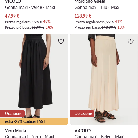
ViCOLO
Marciano Guess
Gonna maxi · Verde · Maxi
Gonna maxi · Blu · Maxi
Prezzo attuale
Prezzo attuale
47,99
€
128,99
€
Prezzo regolare
94,95 €
-49%
Prezzo regolare
219,99 €
-41%
Prezzo più basso
55,99 €
-14%
Prezzo più basso
143,99 €
-10%
Occasione
Occasione
extra -25% Codice: LAST
Vero Moda
ViCOLO
Gonna maxi · Nero · Maxi
Gonna maxi · Beige · Maxi