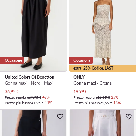
Occasione
Occasione
extra -25% Codice: LAST
United Colors Of Benetton
ONLY
Gonna maxi · Nero · Maxi
Gonna maxi · Crema
Prezzo attuale
Prezzo attuale
36,95
€
19,99
€
Prezzo regolare
69,95 €
-47%
Prezzo regolare
26,95 €
-25%
Prezzo più basso
41,95 €
-11%
Prezzo più basso
22,99 €
-13%