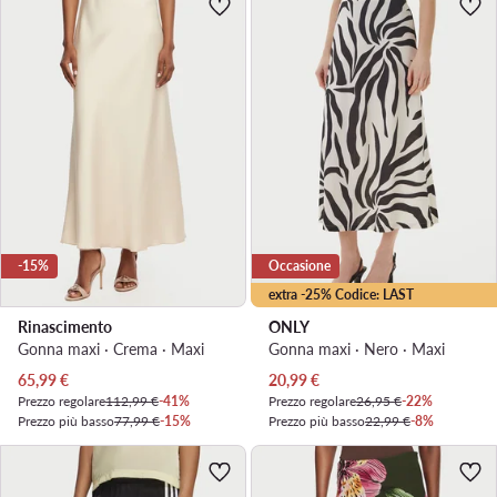
-15%
Occasione
extra -25% Codice: LAST
Rinascimento
ONLY
Gonna maxi · Crema · Maxi
Gonna maxi · Nero · Maxi
Prezzo attuale
Prezzo attuale
65,99
€
20,99
€
Prezzo regolare
112,99 €
-41%
Prezzo regolare
26,95 €
-22%
Prezzo più basso
77,99 €
-15%
Prezzo più basso
22,99 €
-8%