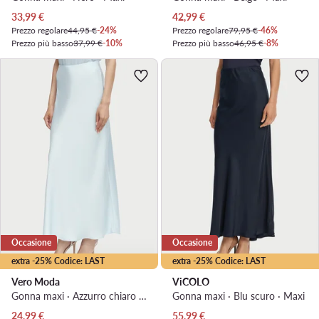
Prezzo attuale
Prezzo attuale
33,99
€
42,99
€
Prezzo regolare
44,95 €
-24%
Prezzo regolare
79,95 €
-46%
Prezzo più basso
37,99 €
-10%
Prezzo più basso
46,95 €
-8%
Occasione
Occasione
extra -25% Codice: LAST
extra -25% Codice: LAST
Vero Moda
ViCOLO
Gonna maxi · Azzurro chiaro · Maxi
Gonna maxi · Blu scuro · Maxi
Prezzo attuale
Prezzo attuale
24,99
€
55,99
€