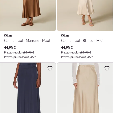
Oltre
Oltre
Gonna maxi · Marrone · Maxi
Gonna maxi · Bianco · Midi
Prezzo attuale
Prezzo attuale
44,95
€
44,95
€
Prezzo regolare
89,90 €
Prezzo regolare
89,90 €
Prezzo più basso
41,45 €
Prezzo più basso
41,45 €