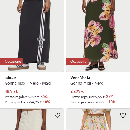
Occasione
Occasione
adidas
Vero Moda
Gonna maxi · Nero · Maxi
Gonna midi · Nero
Prezzo attuale
Prezzo attuale
48,95
€
25,99
€
Prezzo regolare
69,95 €
-30%
Prezzo regolare
39,99 €
-35%
Prezzo più basso
54,95 €
-10%
Prezzo più basso
28,99 €
-10%