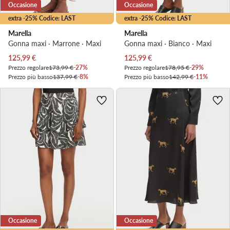
Occasione
Occasione
extra -25% Codice: LAST
extra -25% Codice: LAST
Marella
Marella
Gonna maxi · Marrone · Maxi
Gonna maxi · Bianco · Maxi
Prezzo attuale
Prezzo attuale
125,99
€
125,99
€
Prezzo regolare
173,99 €
-27%
Prezzo regolare
178,95 €
-29%
Prezzo più basso
137,99 €
-8%
Prezzo più basso
142,99 €
-11%
Occasione
Occasione