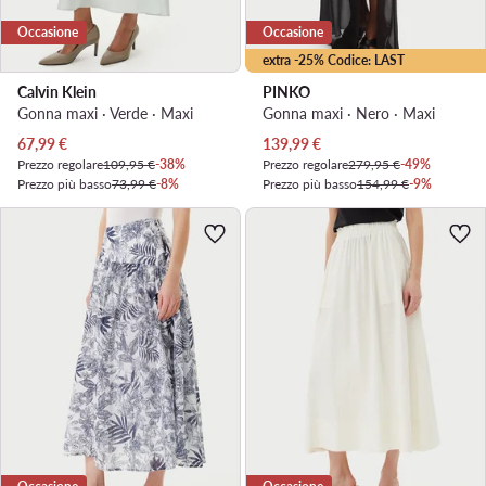
Occasione
Occasione
extra -25% Codice: LAST
Calvin Klein
PINKO
Gonna maxi · Verde · Maxi
Gonna maxi · Nero · Maxi
Prezzo attuale
Prezzo attuale
67,99
€
139,99
€
Prezzo regolare
109,95 €
-38%
Prezzo regolare
279,95 €
-49%
Prezzo più basso
73,99 €
-8%
Prezzo più basso
154,99 €
-9%