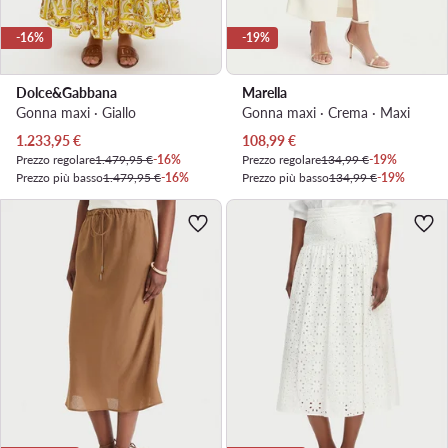
-16%
-19%
Dolce&Gabbana
Marella
Gonna maxi · Giallo
Gonna maxi · Crema · Maxi
Prezzo attuale
Prezzo attuale
1.233,95
€
108,99
€
Prezzo regolare
1.479,95 €
-16%
Prezzo regolare
134,99 €
-19%
Prezzo più basso
1.479,95 €
-16%
Prezzo più basso
134,99 €
-19%