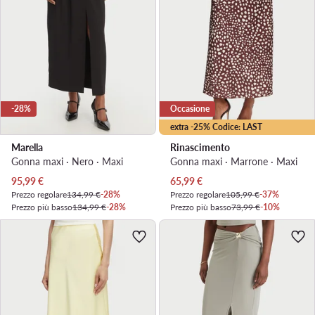
-28%
Occasione
extra -25% Codice: LAST
Marella
Rinascimento
Gonna maxi · Nero · Maxi
Gonna maxi · Marrone · Maxi
Prezzo attuale
Prezzo attuale
95,99
€
65,99
€
Prezzo regolare
134,99 €
-28%
Prezzo regolare
105,99 €
-37%
Prezzo più basso
134,99 €
-28%
Prezzo più basso
73,99 €
-10%