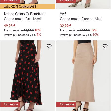
Occasione
Occasione
extra -25% Codice: LAST
United Colors Of Benetton
YAS
Gonna maxi · Blu · Maxi
Gonna maxi · Bianco · Maxi
Prezzo attuale
Prezzo attuale
49,95
€
32,99
€
Prezzo regolare
83,95 €
-40%
Prezzo regolare
69,95 €
-52%
Prezzo più basso
53,95 €
-7%
Prezzo più basso
36,95 €
-10%
Occasione
Occasione