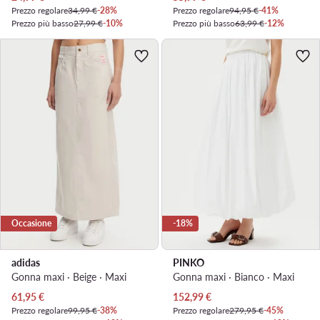
Prezzo regolare
34,99 €
-28%
Prezzo regolare
94,95 €
-41%
Prezzo più basso
27,99 €
-10%
Prezzo più basso
63,99 €
-12%
Occasione
-18%
adidas
PINKO
Gonna maxi · Beige · Maxi
Gonna maxi · Bianco · Maxi
Prezzo attuale
Prezzo attuale
61,95
€
152,99
€
Prezzo regolare
99,95 €
-38%
Prezzo regolare
279,95 €
-45%