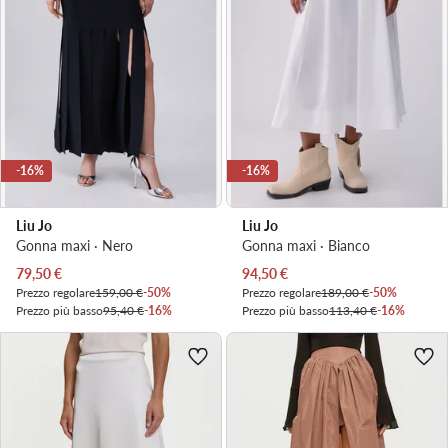
-16%
-16%
Liu Jo
Liu Jo
Gonna maxi · Nero
Gonna maxi · Bianco
Prezzo attuale
Prezzo attuale
79,50
€
94,50
€
Prezzo regolare
159,00 €
-50%
Prezzo regolare
189,00 €
-50%
Prezzo più basso
95,40 €
-16%
Prezzo più basso
113,40 €
-16%