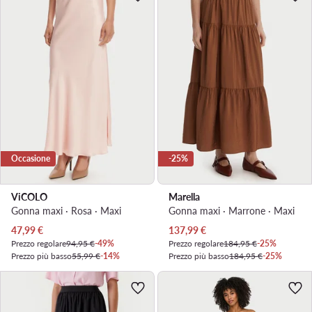
Occasione
-25%
ViCOLO
Marella
Gonna maxi · Rosa · Maxi
Gonna maxi · Marrone · Maxi
Prezzo attuale
Prezzo attuale
47,99
€
137,99
€
Prezzo regolare
94,95 €
-49%
Prezzo regolare
184,95 €
-25%
Prezzo più basso
55,99 €
-14%
Prezzo più basso
184,95 €
-25%