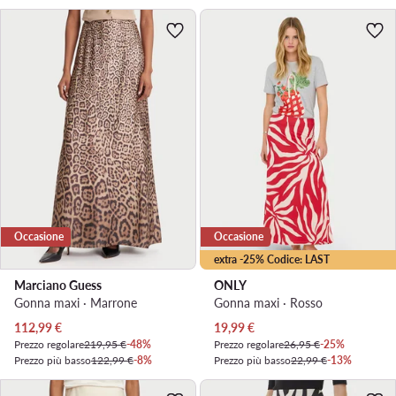
Occasione
Occasione
extra -25% Codice: LAST
Marciano Guess
ONLY
Gonna maxi · Marrone
Gonna maxi · Rosso
Prezzo attuale
Prezzo attuale
112,99
€
19,99
€
Prezzo regolare
219,95 €
-48%
Prezzo regolare
26,95 €
-25%
Prezzo più basso
122,99 €
-8%
Prezzo più basso
22,99 €
-13%