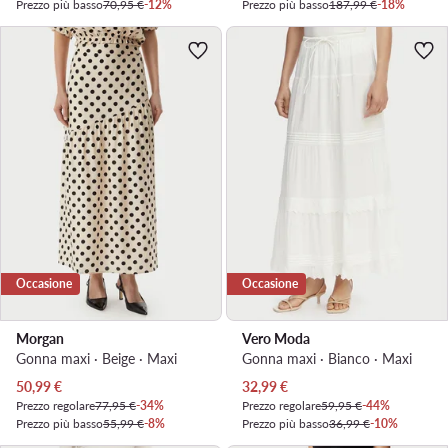
Prezzo più basso
70,95 €
-12%
Prezzo più basso
187,99 €
-18%
Occasione
Occasione
Morgan
Vero Moda
Gonna maxi · Beige · Maxi
Gonna maxi · Bianco · Maxi
Prezzo attuale
Prezzo attuale
50,99
€
32,99
€
Prezzo regolare
77,95 €
-34%
Prezzo regolare
59,95 €
-44%
Prezzo più basso
55,99 €
-8%
Prezzo più basso
36,99 €
-10%