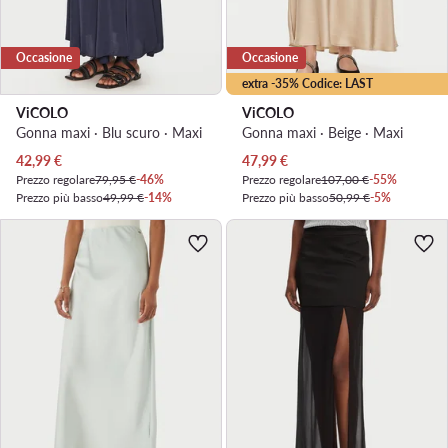
Occasione
Occasione
extra -35% Codice: LAST
ViCOLO
ViCOLO
Gonna maxi · Blu scuro · Maxi
Gonna maxi · Beige · Maxi
Prezzo attuale
Prezzo attuale
42,99
€
47,99
€
Prezzo regolare
79,95 €
-46%
Prezzo regolare
107,00 €
-55%
Prezzo più basso
49,99 €
-14%
Prezzo più basso
50,99 €
-5%