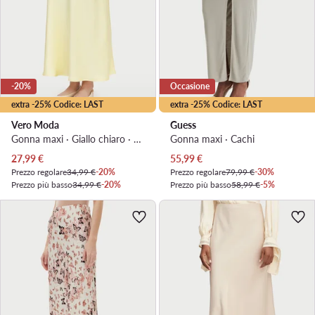
-20%
Occasione
extra -25% Codice: LAST
extra -25% Codice: LAST
Vero Moda
Guess
Gonna maxi · Giallo chiaro · Maxi
Gonna maxi · Cachi
Prezzo attuale
Prezzo attuale
27,99
€
55,99
€
Prezzo regolare
34,99 €
-20%
Prezzo regolare
79,99 €
-30%
Prezzo più basso
34,99 €
-20%
Prezzo più basso
58,99 €
-5%