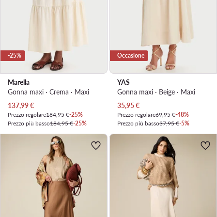
-25%
Occasione
Marella
YAS
Gonna maxi · Crema · Maxi
Gonna maxi · Beige · Maxi
Prezzo attuale
Prezzo attuale
137,99
€
35,95
€
Prezzo regolare
184,95 €
-25%
Prezzo regolare
69,95 €
-48%
Prezzo più basso
184,95 €
-25%
Prezzo più basso
37,95 €
-5%