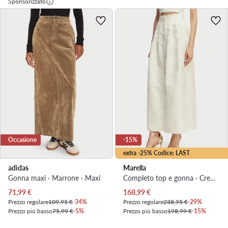
Sponsorizzato
Occasione
-15%
extra -25% Codice: LAST
adidas
Marella
Gonna maxi · Marrone · Maxi
Completo top e gonna · Crema · Maxi
Prezzo attuale
Prezzo attuale
71,99
€
168,99
€
Prezzo regolare
109,95 €
-34%
Prezzo regolare
238,95 €
-29%
Prezzo più basso
75,99 €
-5%
Prezzo più basso
198,99 €
-15%