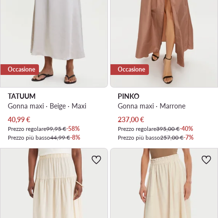
Occasione
Occasione
TATUUM
PINKO
Gonna maxi · Beige · Maxi
Gonna maxi · Marrone
Prezzo attuale
Prezzo attuale
40,99
€
237,00
€
Prezzo regolare
99,95 €
-58%
Prezzo regolare
395,00 €
-40%
Prezzo più basso
44,99 €
-8%
Prezzo più basso
257,00 €
-7%