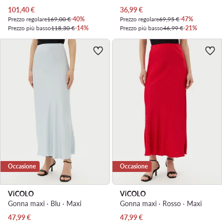
Prezzo attuale
Prezzo attuale
101,40
€
36,99
€
Prezzo regolare
169,00 €
-40%
Prezzo regolare
69,95 €
-47%
Prezzo più basso
118,30 €
-14%
Prezzo più basso
46,99 €
-21%
Occasione
Occasione
ViCOLO
ViCOLO
Gonna maxi · Blu · Maxi
Gonna maxi · Rosso · Maxi
Prezzo attuale
Prezzo attuale
47,99
€
47,99
€