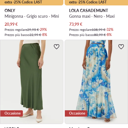
extra -25% Codice: LAST
extra -25% Codice: LAST
ONLY
LOLA CASADEMUNT
Minigonna · Grigio scuro · Mini
Gonna maxi · Nero · Maxi
Prezzo attuale
Prezzo attuale
20,99
€
73,99
€
Prezzo regolare
29,95 €
-29%
Prezzo regolare
108,99 €
-32%
Prezzo più basso
22,99 €
-8%
Prezzo più basso
80,99 €
-8%
Occasione
Occasione