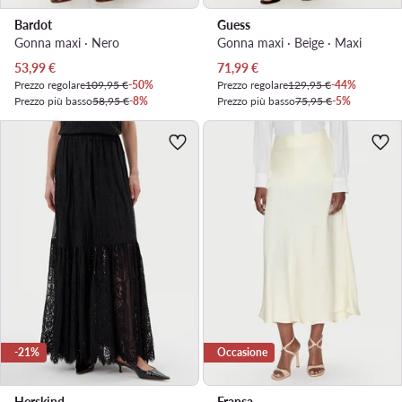
Bardot
Guess
Gonna maxi · Nero
Gonna maxi · Beige · Maxi
Prezzo attuale
Prezzo attuale
53,99
€
71,99
€
Prezzo regolare
109,95 €
-50%
Prezzo regolare
129,95 €
-44%
Prezzo più basso
58,95 €
-8%
Prezzo più basso
75,95 €
-5%
-21%
Occasione
Herskind
Fransa