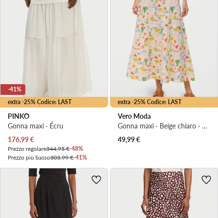
-41%
extra -25% Codice: LAST
extra -25% Codice: LAST
PINKO
Vero Moda
Gonna maxi · Écru
Gonna maxi · Beige chiaro · Maxi
Prezzo attuale
176,99
€
49,99
€
Prezzo regolare
344,95 €
-48%
Prezzo più basso
303,99 €
-41%