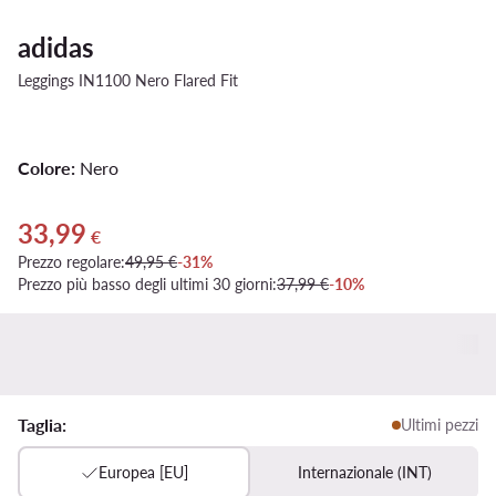
adidas
Leggings IN1100 Nero Flared Fit
Colore:
Nero
33,99
Prezzo attuale 33,99 €
€
Prezzo regolare:
49,95 €
-31%
Prezzo più basso degli ultimi 30 giorni:
37,99 €
-10%
Taglia:
Ultimi pezzi
Europea [EU]
Internazionale (INT)