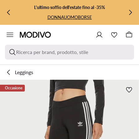
VAI AL CONTENUTO PRINCIPALE
VAI ALLA RICERCA
L'ultimo soffio dell'estate fino al -35%
DONNA
UOMO
BORSE
Ricerca per brand, prodotto, stile
Leggings
Occasione