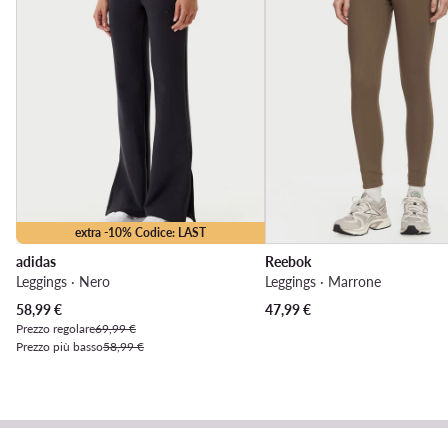
extra -10% Codice: LAST
adidas
Reebok
Leggings · Nero
Leggings · Marrone
Prezzo attuale
58,99
€
47,99
€
Prezzo regolare
69,99 €
Prezzo più basso
58,99 €