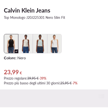
Calvin Klein Jeans
Top Monologo J20J225301 Nero Slim Fit
Colore:
Nero
23,99
Prezzo attuale 23,99 €
€
Prezzo regolare:
39,95 €
-39%
Prezzo più basso degli ultimi 30 giorni:
25,95 €
-7%