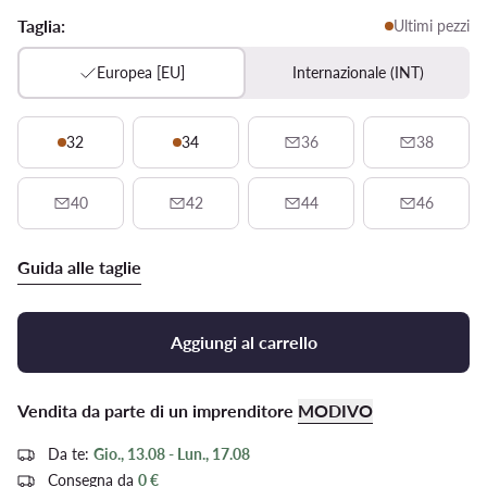
Taglia:
Ultimi pezzi
Europea [EU]
Internazionale (INT)
32
34
36
38
40
42
44
46
Guida alle taglie
Aggiungi al carrello
Vendita da parte di un imprenditore
MODIVO
Da te:
Gio., 13.08 - Lun., 17.08
Consegna da
0 €