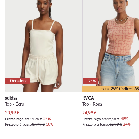
Occasione
-24%
extra -25% Codice: LA
adidas
RVCA
Top · Écru
Top · Rosa
Prezzo attuale
Prezzo attuale
33,99
€
24,99
€
Prezzo regolare
44,95 €
-24%
Prezzo regolare
49,95 €
-49%
Prezzo più basso
37,99 €
-10%
Prezzo più basso
32,99 €
-24%