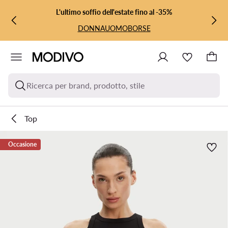
VAI AL CONTENUTO PRINCIPALE
VAI ALLA RICERCA
L'ultimo soffio dell'estate fino al -35%
DONNA
UOMO
BORSE
Ricerca per brand, prodotto, stile
Top
Occasione