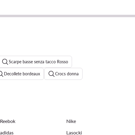
Scarpe basse senza tacco Rosso
Decollete bordeaux
Crocs donna
Hogl scarpe
Jenny scarpe
rroni donna
Sneakers Michael Kors donna
Reebok
Nike
adidas
Lasocki