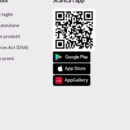
oni
Scarica l'app
 taglie
utenzione
ei prodotti
ices Act (DSA)
e premi