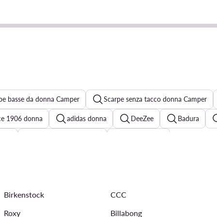
pe basse da donna Camper
Scarpe senza tacco donna Camper
ce 1906 donna
adidas donna
DeeZee
Badura
nche
Philippe Model donna
Scarpe Pinko
kers donna beige
Ballerine beige donna
Decollete beige
Décolleté argento
Sneakers bordeaux donna
Sneakers ma
Birkenstock
CCC
Roxy
Billabong