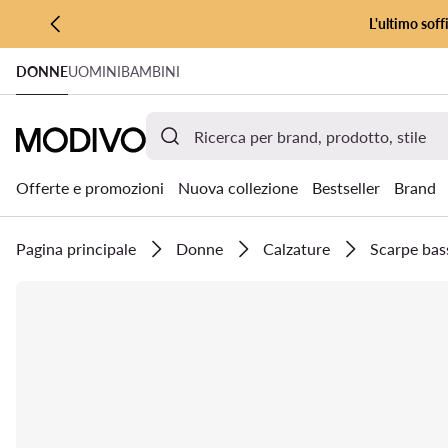
L'ultimo soff
VAI AL CONTENUTO PRINCIPALE
DONNE
UOMINI
BAMBINI
VAI ALLA RICERCA
Offerte e promozioni
Nuova collezione
Bestseller
Brand
Pagina principale
Donne
Calzature
Scarpe bas