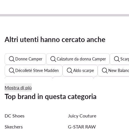
Altri utenti hanno cercato anche
Donne Camper
Calzature da donna Camper
Scar
Décolleté Steve Madden
Aldo scarpe
New Balan
Scarpe Nike donna
Ballerine Liu Jo
Decollete bia
Mostra di più
Sneakers Clarks donna
Scarpe Guess donna
Snea
Top brand in questa categoria
New Balance 530 donna
Decollete donna Liu Jo
DC Shoes
Juicy Couture
Ballerine argento donna
Scarpe New Balance donna
Skechers
G-STAR RAW