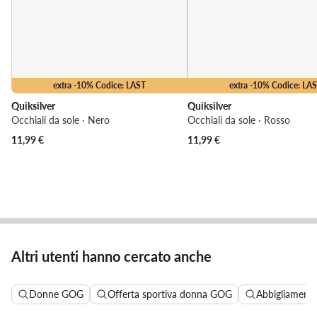
extra -10% Codice: LAST
extra -10% Codice: LA
Quiksilver
Quiksilver
Occhiali da sole · Nero
Occhiali da sole · Rosso
11,99
€
11,99
€
Altri utenti hanno cercato anche
Donne GOG
Offerta sportiva donna GOG
Abbigliamento