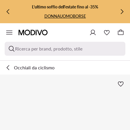
VAI AL CONTENUTO PRINCIPALE
VAI ALLA RICERCA
L'ultimo soffio dell'estate fino al -35%
DONNA
UOMO
BORSE
Ricerca per brand, prodotto, stile
Occhiali da ciclismo