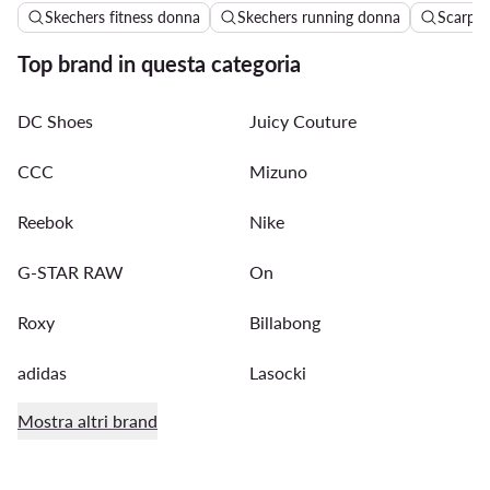
Skechers fitness donna
Skechers running donna
Scarpe 
Top brand in questa categoria
DC Shoes
Juicy Couture
CCC
Mizuno
Reebok
Nike
G-STAR RAW
On
Roxy
Billabong
adidas
Lasocki
Mostra altri brand