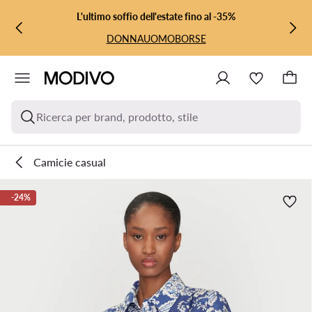
VAI AL CONTENUTO PRINCIPALE
VAI ALLA RICERCA
L'ultimo soffio dell'estate fino al -35%
DONNA
UOMO
BORSE
Ricerca per brand, prodotto, stile
Camicie casual
-24%