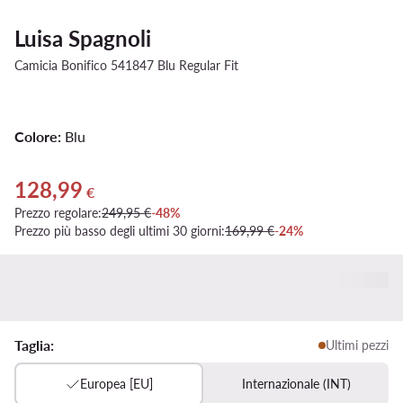
Luisa Spagnoli
Camicia Bonifico 541847 Blu Regular Fit
Colore:
Blu
128,99
Prezzo attuale 128,99 €
€
Prezzo regolare:
249,95 €
-48%
Prezzo più basso degli ultimi 30 giorni:
169,99 €
-24%
Taglia:
Ultimi pezzi
Europea [EU]
Internazionale (INT)