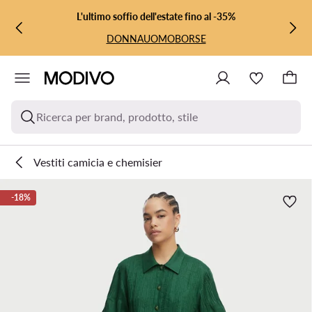
VAI AL CONTENUTO PRINCIPALE
VAI ALLA RICERCA
L'ultimo soffio dell'estate fino al -35%
DONNA
UOMO
BORSE
Ricerca per brand, prodotto, stile
Vestiti camicia e chemisier
-18%