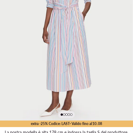
extra -25% Codice: LAST
· Valido fino al
10
.
08
La nostra modella è alta 178 cm e indossa la taglia S del produttore