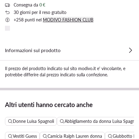
Consegna da
0 €
30 giorni per il reso gratuito
+258 punti nel
MODIVO FASHION CLUB
Informazioni sul prodotto
Il prezzo del prodotto indicato sul sito modivo.it e' vincolante, e
potrebbe differire dal prezzo indicato sulla confezione.
Altri utenti hanno cercato anche
Donne Luisa Spagnoli
Abbigliamento da donna Luisa Spagnol
Vestiti Guess
Camicia Ralph Lauren donna
Giubbotto Pi