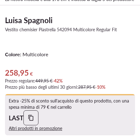
Luisa Spagnoli
Vestito chemisier Piastrella 542094 Multicolore Regular Fit
Colore:
Multicolore
258,95
Prezzo attuale 258,95 €
€
Prezzo regolare:
449,95 €
-42%
Prezzo più basso degli ultimi 30 giorni:
287,95 €
-10%
Extra -25% di sconto sull'acquisto di questo prodotto, con una
spesa minima di 79 € nel carrello
LAST
Altri prodotti in promozione