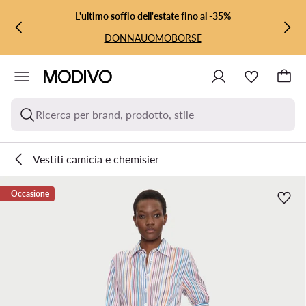
VAI AL CONTENUTO PRINCIPALE
VAI ALLA RICERCA
L'ultimo soffio dell'estate fino al -35%
DONNA
UOMO
BORSE
Ricerca per brand, prodotto, stile
Vestiti camicia e chemisier
Occasione