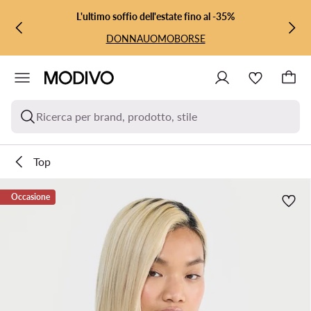
VAI AL CONTENUTO PRINCIPALE
VAI ALLA RICERCA
L'ultimo soffio dell'estate fino al -35%
DONNA
UOMO
BORSE
Ricerca per brand, prodotto, stile
Top
Occasione