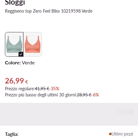
Sloggi
Reggiseno top Zero Feel Bliss 10219598 Verde
Colore:
Verde
26,99
Prezzo attuale 26,99 €
€
Prezzo regolare:
41,95 €
-35%
Prezzo più basso degli ultimi 30 giorni:
28,95 €
-6%
Taglia:
Ultimi pezzi