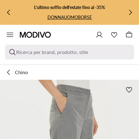
VAI AL CONTENUTO PRINCIPALE
VAI ALLA RICERCA
L'ultimo soffio dell'estate fino al -35%
DONNA
UOMO
BORSE
Ricerca per brand, prodotto, stile
Chino