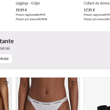
Leggings · Grigio
Collant da donna
Prezzo attuale
Prezzo attuale
19,95
€
17,95
€
Prezzo regolare
26,99 €
Prezzo regolare
19,9
Prezzo più basso
19,95 €
Prezzo più basso
15,
rtante
merai.
Modal