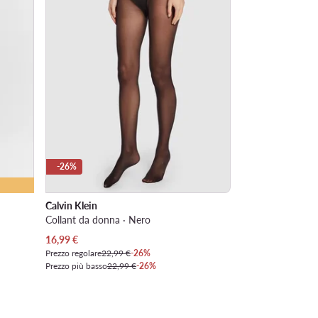
-26%
Calvin Klein
Collant da donna · Nero
Prezzo attuale
16,99
€
Prezzo regolare
22,99 €
-26%
Prezzo più basso
22,99 €
-26%