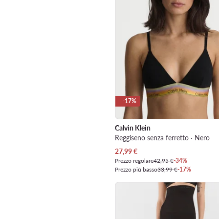
-17%
Calvin Klein
Reggiseno senza ferretto · Nero
Prezzo attuale
27,99
€
Prezzo regolare
42,95 €
-34%
Prezzo più basso
33,99 €
-17%