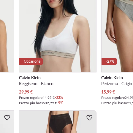
Occasione
-27%
Calvin Klein
Calvin Klein
Reggiseno · Bianco
Perizoma · Grigio
Prezzo attuale
Prezzo attuale
29,99
€
15,99
€
Prezzo regolare
44,95 €
-33%
Prezzo regolare
24,9
Prezzo più basso
32,99 €
-9%
Prezzo più basso
21,