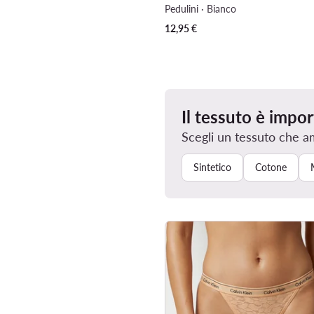
Pedulini · Bianco
12,95
€
Il tessuto è impo
Scegli un tessuto che a
Sintetico
Cotone