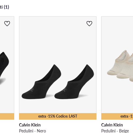
i (1)
extra -15% Codice: LAST
extra -
Calvin Klein
Calvin Klein
Pedulini · Nero
Pedulini · Beige