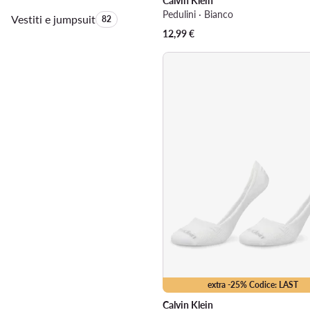
Calvin Klein
Pedulini · Bianco
Vestiti e jumpsuit
Quantità di prodotti:
82
12,99
€
extra -25% Codice: LAST
Calvin Klein