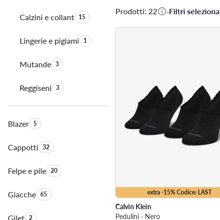
Prodotti: 22
·
Filtri selezionat
Calzini e collant
Quantità di prodotti:
15
Lingerie e pigiami
Quantità di prodotti:
1
Mutande
Quantità di prodotti:
3
Reggiseni
Quantità di prodotti:
3
Blazer
Quantità di prodotti:
5
Cappotti
Quantità di prodotti:
32
Felpe e pile
Quantità di prodotti:
20
extra -15% Codice: LAST
Giacche
Quantità di prodotti:
65
Calvin Klein
Pedulini · Nero
Gilet
Quantità di prodotti:
2