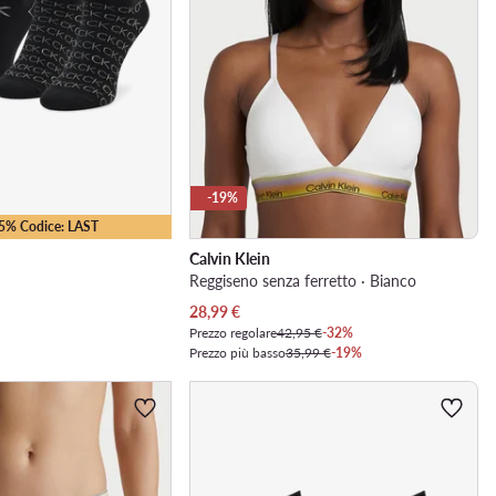
-19%
25% Codice: LAST
Calvin Klein
Reggiseno senza ferretto · Bianco
Prezzo attuale
28,99
€
Prezzo regolare
42,95 €
-32%
Prezzo più basso
35,99 €
-19%