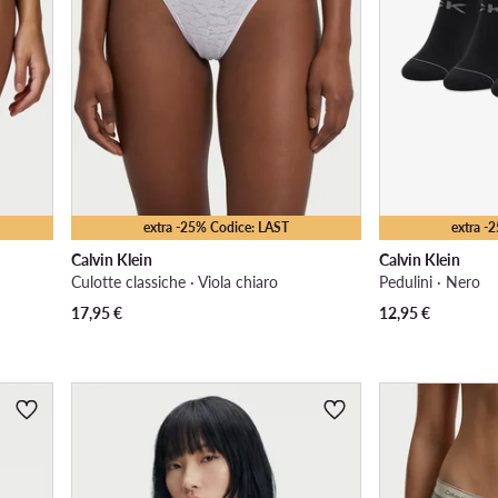
extra -25% Codice: LAST
extra -
Calvin Klein
Calvin Klein
Culotte classiche · Viola chiaro
Pedulini · Nero
17,95
€
12,95
€