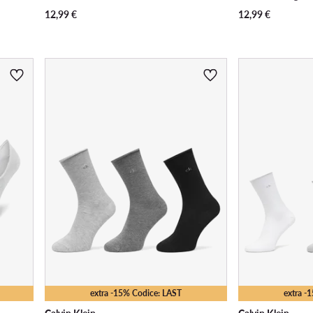
12,99
€
12,99
€
extra -15% Codice: LAST
extra -