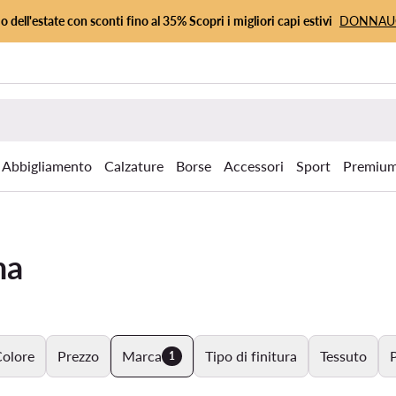
io dell'estate con sconti fino al 35% Scopri i migliori capi estivi
DONNA
Abbigliamento
Calzature
Borse
Accessori
Sport
Premiu
na
olore
Prezzo
Marca
Tipo di finitura
Tessuto
P
1