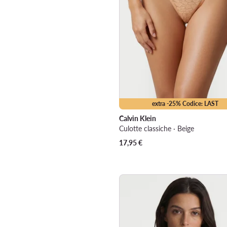
extra -25% Codice: LAST
Calvin Klein
Culotte classiche · Beige
17,95
€