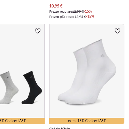
Prezzo attuale
10,95
€
Prezzo regolare
12,99 €
-15%
Prezzo più basso
12,95 €
-15%
15% Codice: LAST
extra -15% Codice: LAST