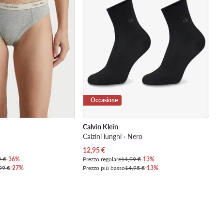
Occasione
Calvin Klein
Calzini lunghi · Nero
Prezzo attuale
12,95
€
9 €
-36%
Prezzo regolare
14,99 €
-13%
99 €
-27%
Prezzo più basso
14,95 €
-13%