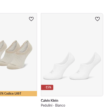
-15%
15% Codice: LAST
Calvin Klein
Pedulini · Bianco