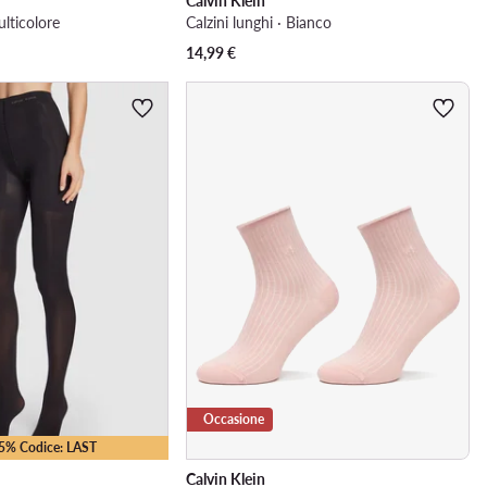
Calvin Klein
ulticolore
Calzini lunghi · Bianco
14,99
€
Occasione
15% Codice: LAST
Calvin Klein