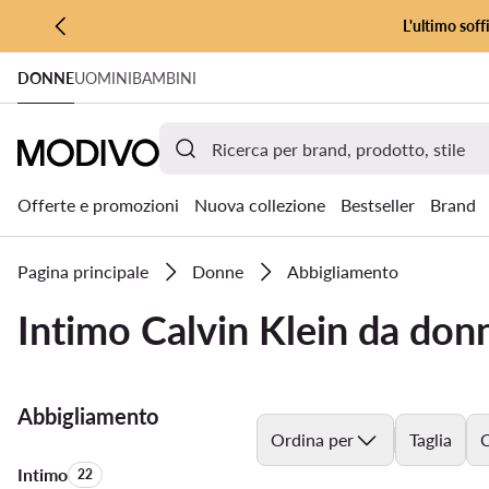
L'ultimo soff
VAI AL CONTENUTO PRINCIPALE
DONNE
UOMINI
BAMBINI
VAI ALLA RICERCA
Offerte e promozioni
Nuova collezione
Bestseller
Brand
Pagina principale
Donne
Abbigliamento
Intimo Calvin Klein da don
Abbigliamento
Ordina per
Taglia
C
Intimo
Quantità di prodotti:
22