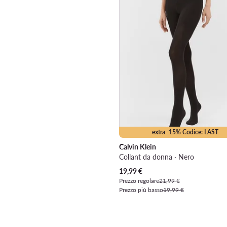
extra -15% Codice: LAST
Calvin Klein
Collant da donna · Nero
Prezzo attuale
19,99
€
Prezzo regolare
21,99 €
Prezzo più basso
19,99 €