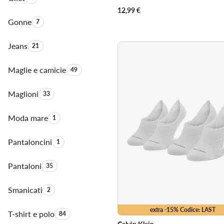
12,99
€
Gonne
Quantità di prodotti:
7
Jeans
Quantità di prodotti:
21
Maglie e camicie
Quantità di prodotti:
49
Maglioni
Quantità di prodotti:
33
Moda mare
Quantità di prodotti:
1
Pantaloncini
Quantità di prodotti:
1
Pantaloni
Quantità di prodotti:
35
Smanicati
Quantità di prodotti:
2
extra -15% Codice: LAST
T-shirt e polo
Quantità di prodotti:
84