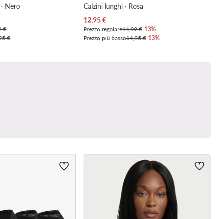
 · Nero
Calzini lunghi · Rosa
Prezzo attuale
12,95
€
9 €
Prezzo regolare
14,99 €
-13%
95 €
Prezzo più basso
14,95 €
-13%