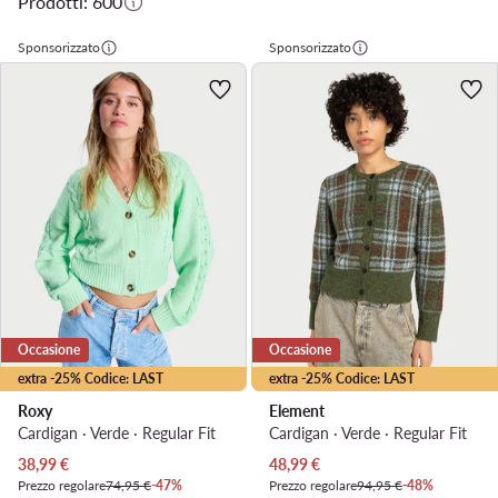
Prodotti: 600
Sponsorizzato
Sponsorizzato
Occasione
Occasione
extra -25% Codice: LAST
extra -25% Codice: LAST
Roxy
Element
Cardigan · Verde · Regular Fit
Cardigan · Verde · Regular Fit
Prezzo attuale
Prezzo attuale
38,99
€
48,99
€
Prezzo regolare
74,95 €
-47%
Prezzo regolare
94,95 €
-48%