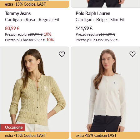
extra -15% Codice: LAST
Tommy Jeans
Polo Ralph Lauren
Cardigan · Rosa · Regular Fit
Cardigan · Beige · Slim Fit
Prezzo attuale
Prezzo attuale
80,99
€
141,99
€
Prezzo regolare
89,99 €
-10%
Prezzo regolare
194,99 €
Prezzo più basso
89,99 €
-10%
Prezzo più basso
139,99 €
Occasione
extra -15% Codice: LAST
extra -15% Codice: LAST