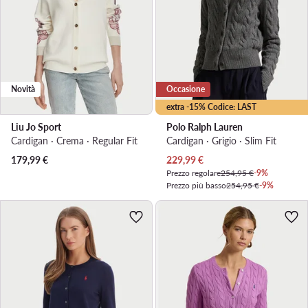
Novità
Occasione
extra -15% Codice: LAST
Liu Jo Sport
Polo Ralph Lauren
Cardigan · Crema · Regular Fit
Cardigan · Grigio · Slim Fit
Prezzo attuale
179,99
€
229,99
€
Prezzo regolare
254,95 €
-9%
Prezzo più basso
254,95 €
-9%