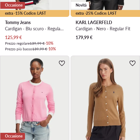
Occasione
Novità
extra -15% Codice: LAST
extra -25% Codice: LAST
Tommy Jeans
KARL LAGERFELD
Cardigan · Blu scuro · Regular Fit
Cardigan · Nero · Regular Fit
Prezzo attuale
125,99
€
179,99
€
Prezzo regolare
139,99 €
-10%
Prezzo più basso
139,99 €
-10%
Occasione