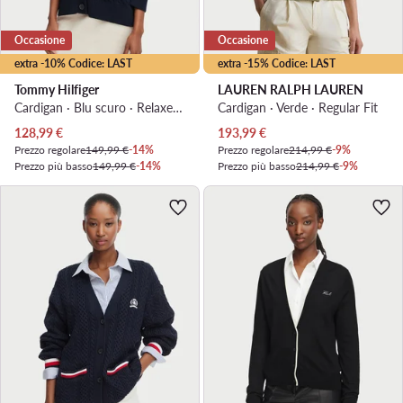
Occasione
Occasione
extra -10% Codice: LAST
extra -15% Codice: LAST
Tommy Hilfiger
LAUREN RALPH LAUREN
Cardigan · Blu scuro · Relaxed Fit
Cardigan · Verde · Regular Fit
Prezzo attuale
Prezzo attuale
128,99
€
193,99
€
Prezzo regolare
149,99 €
-14%
Prezzo regolare
214,99 €
-9%
Prezzo più basso
149,99 €
-14%
Prezzo più basso
214,99 €
-9%