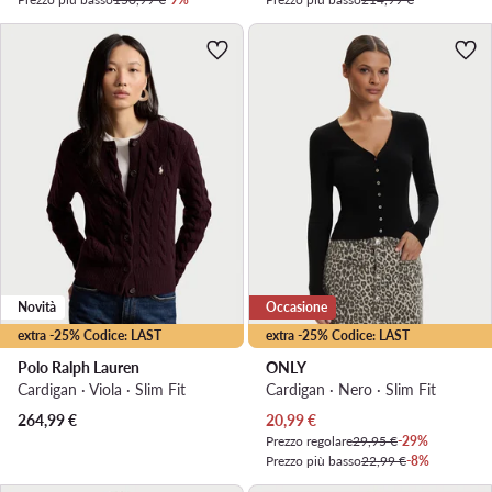
Novità
Occasione
extra -25% Codice: LAST
extra -25% Codice: LAST
Polo Ralph Lauren
ONLY
Cardigan · Viola · Slim Fit
Cardigan · Nero · Slim Fit
Prezzo attuale
264,99
€
20,99
€
Prezzo regolare
29,95 €
-29%
Prezzo più basso
22,99 €
-8%