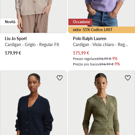
Novità
Occasione
extra -15% Codice: LAST
Liu Jo Sport
Polo Ralph Lauren
Cardigan · Grigio · Regular Fit
Cardigan · Viola chiaro · Regular Fit
Prezzo attuale
179,99
€
175,99
€
Prezzo regolare
194,99 €
-9%
Prezzo più basso
194,99 €
-9%