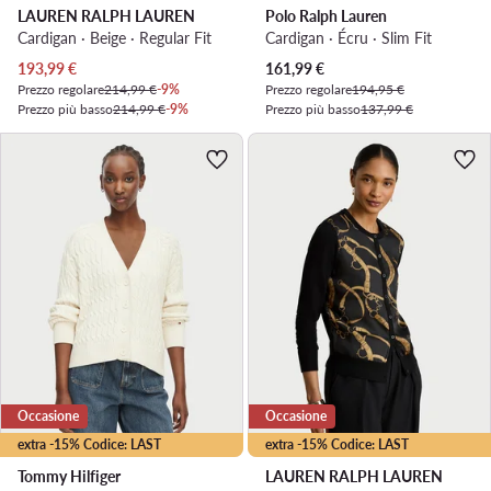
LAUREN RALPH LAUREN
Polo Ralph Lauren
Cardigan · Beige · Regular Fit
Cardigan · Écru · Slim Fit
Prezzo attuale
Prezzo attuale
193,99
€
161,99
€
Prezzo regolare
214,99 €
-9%
Prezzo regolare
194,95 €
Prezzo più basso
214,99 €
-9%
Prezzo più basso
137,99 €
Occasione
Occasione
extra -15% Codice: LAST
extra -15% Codice: LAST
Tommy Hilfiger
LAUREN RALPH LAUREN