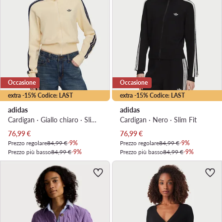
Occasione
Occasione
extra -15% Codice: LAST
extra -15% Codice: LAST
adidas
adidas
Cardigan · Giallo chiaro · Slim Fit
Cardigan · Nero · Slim Fit
Prezzo attuale
Prezzo attuale
76,99
€
76,99
€
Prezzo regolare
84,99 €
-9%
Prezzo regolare
84,99 €
-9%
Prezzo più basso
84,99 €
-9%
Prezzo più basso
84,99 €
-9%