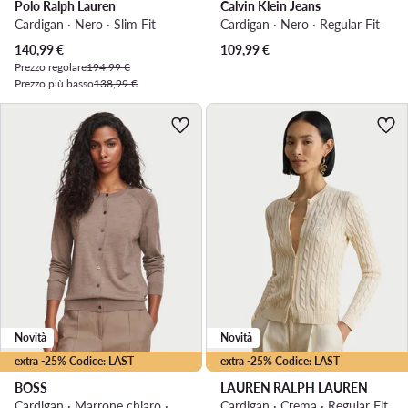
Polo Ralph Lauren
Calvin Klein Jeans
Cardigan · Nero · Slim Fit
Cardigan · Nero · Regular Fit
Prezzo attuale
140,99
€
109,99
€
Prezzo regolare
194,99 €
Prezzo più basso
138,99 €
Novità
Novità
extra -25% Codice: LAST
extra -25% Codice: LAST
BOSS
LAUREN RALPH LAUREN
Cardigan · Marrone chiaro · Regular Fit
Cardigan · Crema · Regular Fit