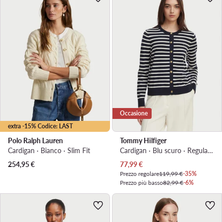
Occasione
extra -15% Codice: LAST
Polo Ralph Lauren
Tommy Hilfiger
Cardigan · Bianco · Slim Fit
Cardigan · Blu scuro · Regular Fit
Prezzo attuale
254,95
€
77,99
€
Prezzo regolare
119,99 €
-35%
Prezzo più basso
82,99 €
-6%