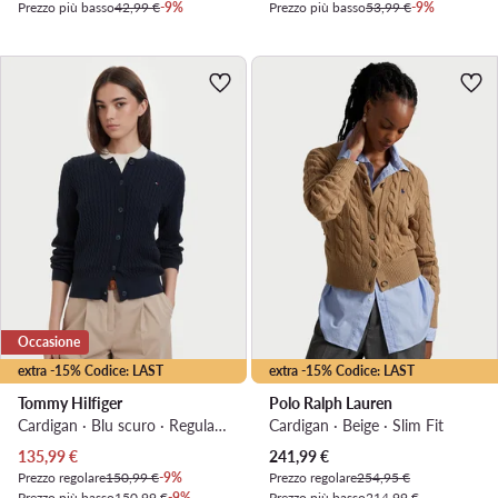
Prezzo più basso
42,99 €
-9%
Prezzo più basso
53,99 €
-9%
Occasione
extra -15% Codice: LAST
extra -15% Codice: LAST
Tommy Hilfiger
Polo Ralph Lauren
Cardigan · Blu scuro · Regular Fit
Cardigan · Beige · Slim Fit
Prezzo attuale
Prezzo attuale
135,99
€
241,99
€
Prezzo regolare
150,99 €
-9%
Prezzo regolare
254,95 €
Prezzo più basso
150,99 €
-9%
Prezzo più basso
214,99 €