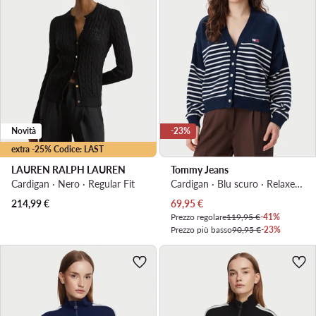
Novità
-23%
extra -25% Codice: LAST
LAUREN RALPH LAUREN
Tommy Jeans
Cardigan · Nero · Regular Fit
Cardigan · Blu scuro · Relaxed Fit
Prezzo attuale
214,99
€
69,95
€
Prezzo regolare
119,95 €
-41%
Prezzo più basso
90,95 €
-23%