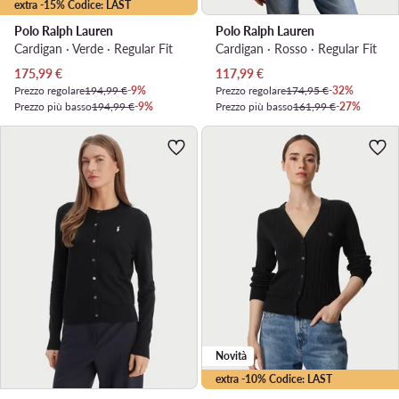
extra -15% Codice: LAST
Polo Ralph Lauren
Polo Ralph Lauren
Cardigan · Verde · Regular Fit
Cardigan · Rosso · Regular Fit
Prezzo attuale
Prezzo attuale
175,99
€
117,99
€
Prezzo regolare
194,99 €
-9%
Prezzo regolare
174,95 €
-32%
Prezzo più basso
194,99 €
-9%
Prezzo più basso
161,99 €
-27%
Novità
extra -10% Codice: LAST