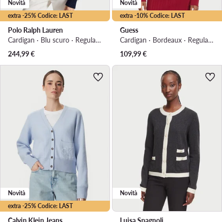
Novità
Novità
extra -25% Codice: LAST
extra -10% Codice: LAST
Polo Ralph Lauren
Guess
Cardigan · Blu scuro · Regular Fit
Cardigan · Bordeaux · Regular Fit
244,99
€
109,99
€
Novità
Novità
extra -25% Codice: LAST
Calvin Klein Jeans
Luisa Spagnoli