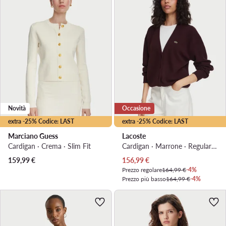
Novità
Occasione
extra -25% Codice: LAST
extra -25% Codice: LAST
Marciano Guess
Lacoste
Cardigan · Crema · Slim Fit
Cardigan · Marrone · Regular Fit
Prezzo attuale
159,99
€
156,99
€
Prezzo regolare
164,99 €
-4%
Prezzo più basso
164,99 €
-4%