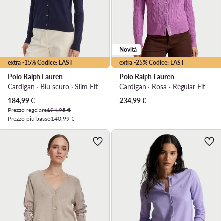
Novità
extra -15% Codice: LAST
extra -25% Codice: LAST
Polo Ralph Lauren
Polo Ralph Lauren
Cardigan · Blu scuro · Slim Fit
Cardigan · Rosa · Regular Fit
Prezzo attuale
184,99
€
234,99
€
Prezzo regolare
194,95 €
Prezzo più basso
140,99 €