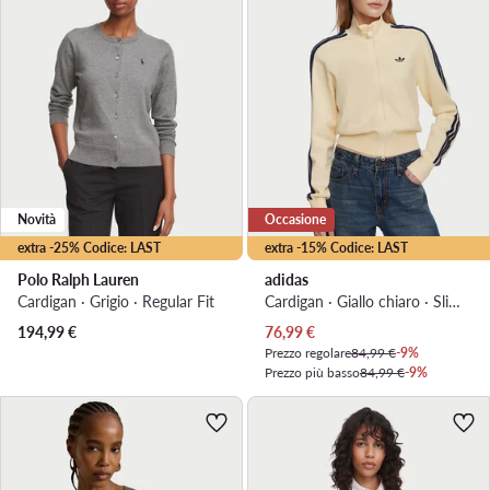
Novità
Occasione
extra -25% Codice: LAST
extra -15% Codice: LAST
Polo Ralph Lauren
adidas
Cardigan · Grigio · Regular Fit
Cardigan · Giallo chiaro · Slim Fit
Prezzo attuale
194,99
€
76,99
€
Prezzo regolare
84,99 €
-9%
Prezzo più basso
84,99 €
-9%