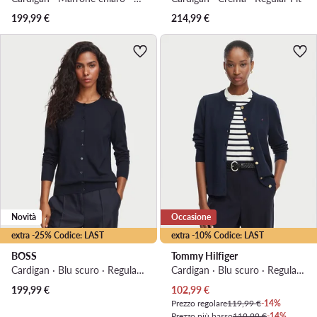
199,99
€
214,99
€
Novità
Occasione
extra -25% Codice: LAST
extra -10% Codice: LAST
BOSS
Tommy Hilfiger
Cardigan · Blu scuro · Regular Fit
Cardigan · Blu scuro · Regular Fit
Prezzo attuale
199,99
€
102,99
€
Prezzo regolare
119,99 €
-14%
Prezzo più basso
119,99 €
-14%