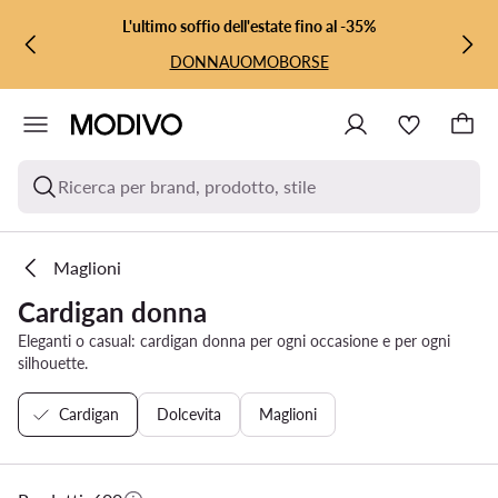
VAI AL CONTENUTO PRINCIPALE
VAI ALLA RICERCA
L'ultimo soffio dell'estate fino al -35%
DONNA
UOMO
BORSE
Ricerca per brand, prodotto, stile
Maglioni
Cardigan donna
Eleganti o casual: cardigan donna per ogni occasione e per ogni
silhouette.
Cardigan
Dolcevita
Maglioni