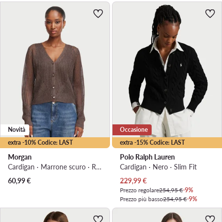
Novità
Occasione
extra -10% Codice: LAST
extra -15% Codice: LAST
Morgan
Polo Ralph Lauren
Cardigan · Marrone scuro · Regular Fit
Cardigan · Nero · Slim Fit
Prezzo attuale
60,99
€
229,99
€
Prezzo regolare
254,95 €
-9%
Prezzo più basso
254,95 €
-9%