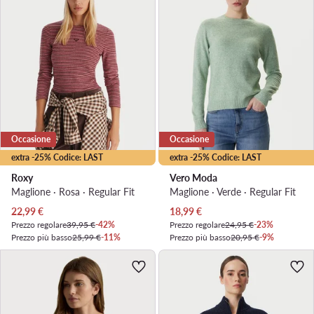
Occasione
Occasione
extra -25% Codice: LAST
extra -25% Codice: LAST
Roxy
Vero Moda
Maglione · Rosa · Regular Fit
Maglione · Verde · Regular Fit
Prezzo attuale
Prezzo attuale
22,99
€
18,99
€
Prezzo regolare
39,95 €
-42%
Prezzo regolare
24,95 €
-23%
Prezzo più basso
25,99 €
-11%
Prezzo più basso
20,95 €
-9%