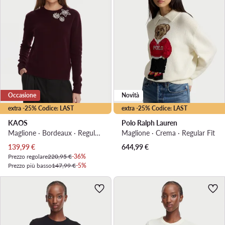
Occasione
Novità
extra -25% Codice: LAST
extra -25% Codice: LAST
KAOS
Polo Ralph Lauren
Maglione · Bordeaux · Regular Fit
Maglione · Crema · Regular Fit
Prezzo attuale
139,99
€
644,99
€
Prezzo regolare
220,95 €
-36%
Prezzo più basso
147,99 €
-5%