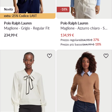
Novità
-18%
extra -25% Codice: LAST
Polo Ralph Lauren
Polo Ralph Lauren
Maglione · Grigio · Regular Fit
Maglione · Azzurro chiaro · Slim Fit
Prezzo attuale
234,99
€
134,99
€
Prezzo regolare
214,95 €
-37%
Prezzo più basso
164,99 €
-18%