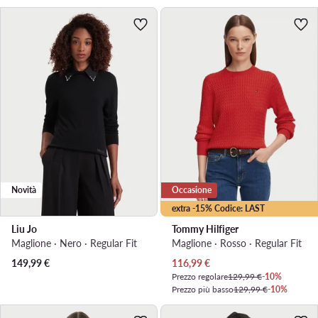
Novità
Occasione
extra -15% Codice: LAST
Liu Jo
Tommy Hilfiger
Maglione · Nero · Regular Fit
Maglione · Rosso · Regular Fit
Prezzo attuale
149,99
€
116,99
€
Prezzo regolare
129,99 €
-10%
Prezzo più basso
129,99 €
-10%