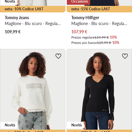
Novità
Occasione
extra -10% Codice: LAST
extra -15% Codice: LAST
Tommy Jeans
Tommy Hilfiger
Maglione · Blu scuro · Regular Fit
Maglione · Blu scuro · Regular Fit
Prezzo attuale
109,99
€
107,99
€
Prezzo regolare
119,99 €
-10%
Prezzo più basso
119,99 €
-10%
Novità
Novità