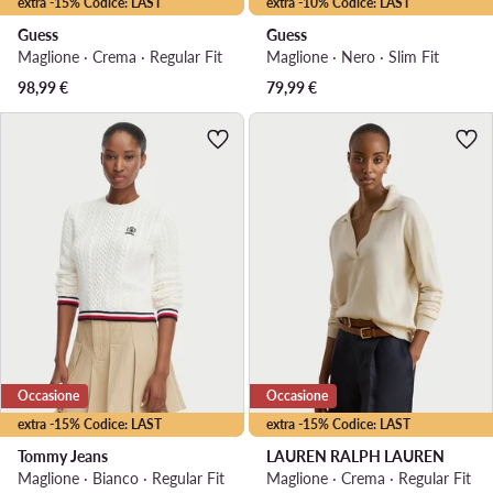
extra -15% Codice: LAST
extra -10% Codice: LAST
Guess
Guess
Maglione · Crema · Regular Fit
Maglione · Nero · Slim Fit
98,99
€
79,99
€
Occasione
Occasione
extra -15% Codice: LAST
extra -15% Codice: LAST
Tommy Jeans
LAUREN RALPH LAUREN
Maglione · Bianco · Regular Fit
Maglione · Crema · Regular Fit