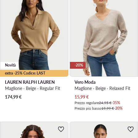
Novità
-20%
extra -25% Codice: LAST
LAUREN RALPH LAUREN
Vero Moda
Maglione · Beige · Regular Fit
Maglione · Beige · Relaxed Fit
Prezzo attuale
174,99
€
15,99
€
Prezzo regolare
24,95 €
-35%
Prezzo più basso
19,99 €
-20%