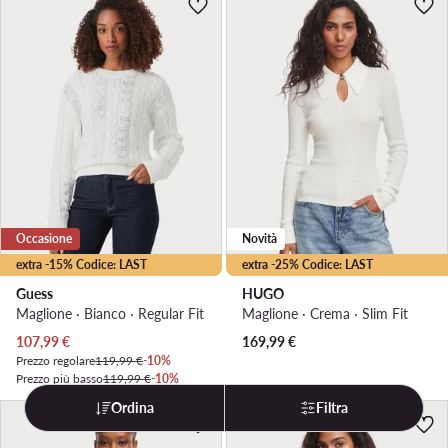
Occasione
Novità
extra -15% Codice: LAST
extra -25% Codice: LAST
Guess
HUGO
Maglione · Bianco · Regular Fit
Maglione · Crema · Slim Fit
Prezzo attuale
107,99
€
169,99
€
Prezzo regolare
119,99 €
-10%
Prezzo più basso
119,99 €
-10%
Ordina
Filtra