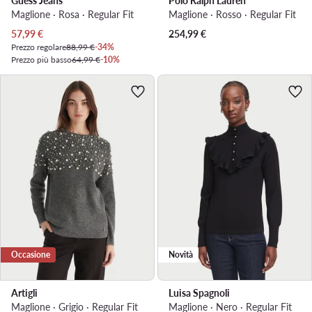
Guess Jeans
Polo Ralph Lauren
Maglione · Rosa · Regular Fit
Maglione · Rosso · Regular Fit
Prezzo attuale
57,99
€
254,99
€
Prezzo regolare
88,99 €
-34%
Prezzo più basso
64,99 €
-10%
Occasione
Novità
Artigli
Luisa Spagnoli
Maglione · Grigio · Regular Fit
Maglione · Nero · Regular Fit