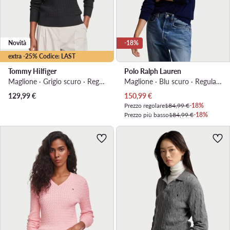
Novità
-18%
extra -25% Codice: LAST
Tommy Hilfiger
Polo Ralph Lauren
Maglione · Grigio scuro · Regular Fit
Maglione · Blu scuro · Regular Fit
Prezzo attuale
129,99
€
150,99
€
Prezzo regolare
184,99 €
-18%
Prezzo più basso
184,99 €
-18%