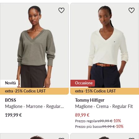
Novità
Occasione
extra -25% Codice: LAST
extra -15% Codice: LAST
BOSS
Tommy Hilfiger
Maglione · Marrone · Regular Fit
Maglione · Crema · Regular Fit
Prezzo attuale
199,99
€
89,99
€
Prezzo regolare
99,99 €
-10%
Prezzo più basso
99,99 €
-10%