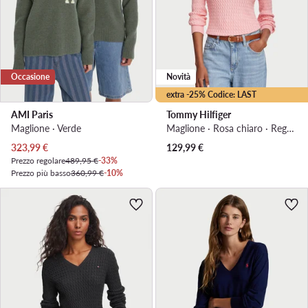
Occasione
Novità
extra -25% Codice: LAST
AMI Paris
Tommy Hilfiger
Maglione · Verde
Maglione · Rosa chiaro · Regular Fit
Prezzo attuale
323,99
€
129,99
€
Prezzo regolare
489,95 €
-33%
Prezzo più basso
360,99 €
-10%