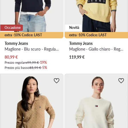
Occasione
Novità
extra -10% Codice: LAST
extra -10% Codice: LAST
Tommy Jeans
Tommy Jeans
Maglione · Blu scuro · Regular Fit
Maglione · Giallo chiaro · Regular Fit
Prezzo attuale
80,99
€
119,99
€
Prezzo regolare
99,99 €
-19%
Prezzo più basso
85,99 €
-5%