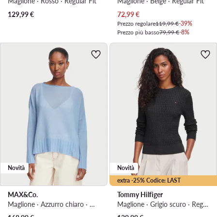
Maglione · Rosso · Regular Fit
Maglione · Beige · Regular Fit
Prezzo attuale
129,99
€
72,99
€
Prezzo regolare
119,99 €
-39%
Prezzo più basso
79,99 €
-8%
Novità
Novità
extra -25% Codice: LAST
MAX&Co.
Tommy Hilfiger
Maglione · Azzurro chiaro · Oversize
Maglione · Grigio scuro · Regular Fit