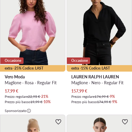
Occasione
Occasione
extra -25% Codice: LAST
extra -15% Codice: LAST
Vero Moda
LAUREN RALPH LAUREN
Maglione · Rosa · Regular Fit
Maglione · Nero · Regular Fit
Prezzo attuale
Prezzo attuale
17,99
€
157,99
€
Prezzo regolare
22,95 €
-21%
Prezzo regolare
174,99 €
-9%
Prezzo più basso
19,99 €
-10%
Prezzo più basso
174,99 €
-9%
Sponsorizzato