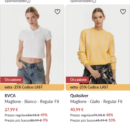
Sponsorizzato
Sponsorizzato
Occasione
Occasione
extra -25% Codice: LAST
extra -25% Codice: LAST
RVCA
Quiksilver
Maglione · Bianco · Regular Fit
Maglione · Giallo · Regular Fit
Prezzo attuale
Prezzo attuale
27,99
€
40,99
€
Prezzo regolare
54,95 €
-49%
Prezzo regolare
79,95 €
-48%
Prezzo più basso
30,99 €
-9%
Prezzo più basso
45,99 €
-10%