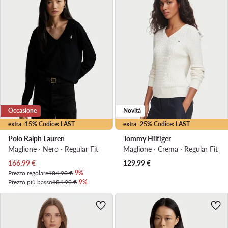
Occasione
Novità
extra -15% Codice: LAST
extra -25% Codice: LAST
Polo Ralph Lauren
Tommy Hilfiger
Maglione · Nero · Regular Fit
Maglione · Crema · Regular Fit
Prezzo attuale
166,99
€
129,99
€
Prezzo regolare
184,99 €
-9%
Prezzo più basso
184,99 €
-9%