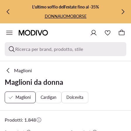
VAI AL CONTENUTO PRINCIPALE
VAI ALLA RICERCA
L'ultimo soffio dell'estate fino al -35%
DONNA
UOMO
BORSE
Ricerca per brand, prodotto, stile
Maglioni
Maglioni da donna
Maglioni
Cardigan
Dolcevita
Prodotti: 1.848