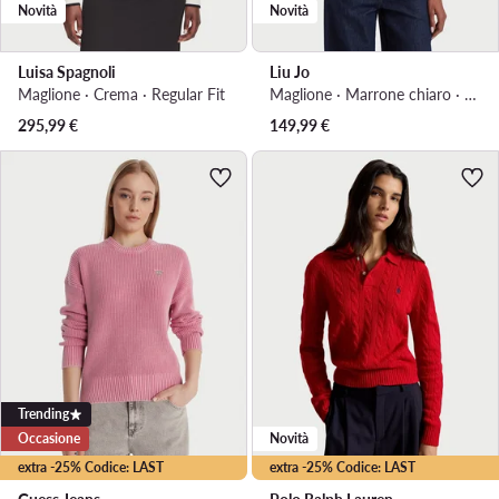
Novità
Novità
Luisa Spagnoli
Liu Jo
Maglione · Crema · Regular Fit
Maglione · Marrone chiaro · Regular Fit
295,99
€
149,99
€
Trending
Occasione
Novità
extra -25% Codice: LAST
extra -25% Codice: LAST