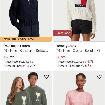
Occasione
extra -10% Codice: LAST
Polo Ralph Lauren
Tommy Jeans
Maglione · Blu scuro · Relaxed Fit
Maglione · Crema · Regular Fit
Prezzo attuale
Prezzo attuale
196,99
€
80,99
€
Prezzo regolare
234,95 €
Prezzo regolare
129,95 €
-37%
Prezzo più basso
183,99 €
Prezzo più basso
85,99 €
-5%