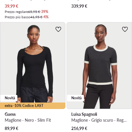
Prezzo attuale
39,99
€
339,99
€
Prezzo regolare
65,95 €
-39%
Prezzo più basso
41,95 €
-4%
Novità
Novità
extra -10% Codice: LAST
Guess
Luisa Spagnoli
Maglione · Nero · Slim Fit
Maglione · Grigio scuro · Regular Fit
89,99
€
216,99
€