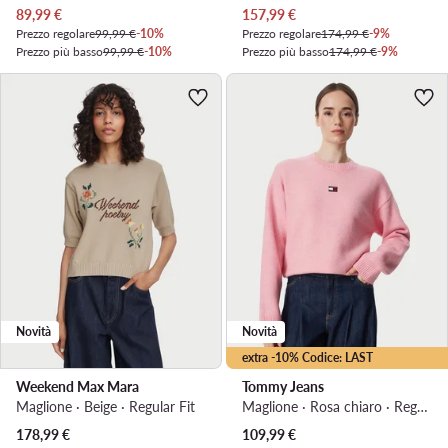
Prezzo attuale
Prezzo attuale
89,99
€
157,99
€
Prezzo regolare
99,99 €
-10%
Prezzo regolare
174,99 €
-9%
Prezzo più basso
99,99 €
-10%
Prezzo più basso
174,99 €
-9%
Novità
Novità
extra -10% Codice: LAST
Weekend Max Mara
Tommy Jeans
Maglione · Beige · Regular Fit
Maglione · Rosa chiaro · Regular Fit
178,99
€
109,99
€