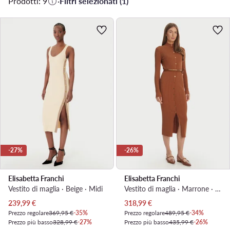
Prodotti: 9
·
Filtri selezionati (1)
-27%
-26%
Elisabetta Franchi
Elisabetta Franchi
Vestito di maglia · Beige · Midi
Vestito di maglia · Marrone · Midi
Prezzo attuale
Prezzo attuale
239,99
€
318,99
€
Prezzo regolare
369,95 €
-35%
Prezzo regolare
489,95 €
-34%
Prezzo più basso
328,99 €
-27%
Prezzo più basso
435,99 €
-26%