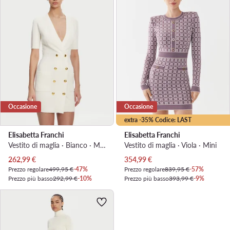
Occasione
Occasione
extra -35% Codice: LAST
Elisabetta Franchi
Elisabetta Franchi
Vestito di maglia · Bianco · Mini
Vestito di maglia · Viola · Mini
Prezzo attuale
Prezzo attuale
262,99
€
354,99
€
Prezzo regolare
499,95 €
-47%
Prezzo regolare
839,95 €
-57%
Prezzo più basso
292,99 €
-10%
Prezzo più basso
393,99 €
-9%