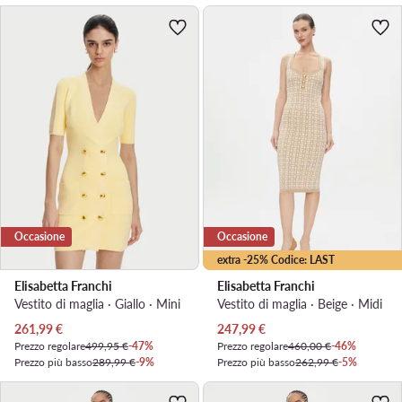
Occasione
Occasione
extra -25% Codice: LAST
Elisabetta Franchi
Elisabetta Franchi
Vestito di maglia · Giallo · Mini
Vestito di maglia · Beige · Midi
Prezzo attuale
Prezzo attuale
261,99
€
247,99
€
Prezzo regolare
499,95 €
-47%
Prezzo regolare
460,00 €
-46%
Prezzo più basso
289,99 €
-9%
Prezzo più basso
262,99 €
-5%