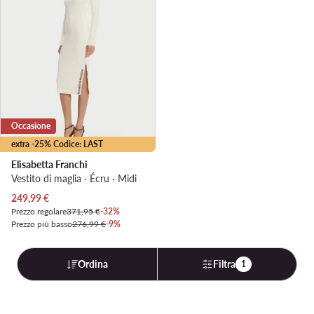
Occasione
extra -25% Codice: LAST
Elisabetta Franchi
Vestito di maglia · Écru · Midi
Prezzo attuale
249,99
€
Prezzo regolare
371,95 €
-32%
Prezzo più basso
276,99 €
-9%
Ordina
Filtra
1