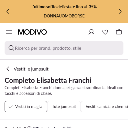
VAI AL CONTENUTO PRINCIPALE
VAI ALLA RICERCA
L'ultimo soffio dell'estate fino al -35%
DONNA
UOMO
BORSE
Ricerca per brand, prodotto, stile
Vestiti e jumpsuit
Completo Elisabetta Franchi
Completi Elisabetta Franchi donna, eleganza straordinaria. Ideali con
tacchi e accessori di classe.
Vestiti in maglia
Tute jumpsuit
Vestiti camicia e chemis