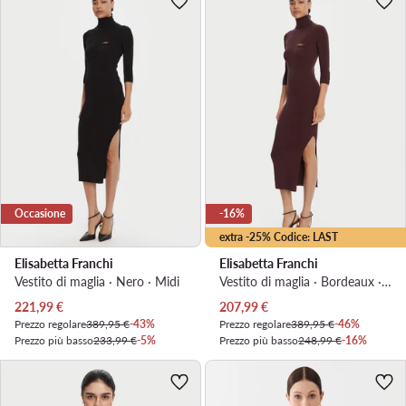
Occasione
-16%
extra -25% Codice: LAST
Elisabetta Franchi
Elisabetta Franchi
Vestito di maglia · Nero · Midi
Vestito di maglia · Bordeaux · Midi
Prezzo attuale
Prezzo attuale
221,99
€
207,99
€
Prezzo regolare
389,95 €
-43%
Prezzo regolare
389,95 €
-46%
Prezzo più basso
233,99 €
-5%
Prezzo più basso
248,99 €
-16%