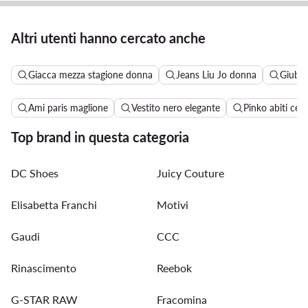
Altri utenti hanno cercato anche
Giacca mezza stagione donna
Jeans Liu Jo donna
Giubbo
Ami paris maglione
Vestito nero elegante
Pinko abiti cer
Top brand in questa categoria
DC Shoes
Juicy Couture
Elisabetta Franchi
Motivi
Gaudi
CCC
Rinascimento
Reebok
G-STAR RAW
Fracomina