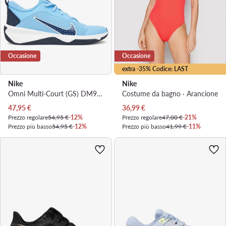
Occasione
Occasione
extra -35% Codice: LAST
Nike
Nike
Omni Multi-Court (GS) DM9027 405 · Scarpe indoor
Costume da bagno · Arancione
Prezzo attuale
Prezzo attuale
47,95
€
36,99
€
Prezzo regolare
54,95 €
-12%
Prezzo regolare
47,00 €
-21%
Prezzo più basso
54,95 €
-12%
Prezzo più basso
41,99 €
-11%