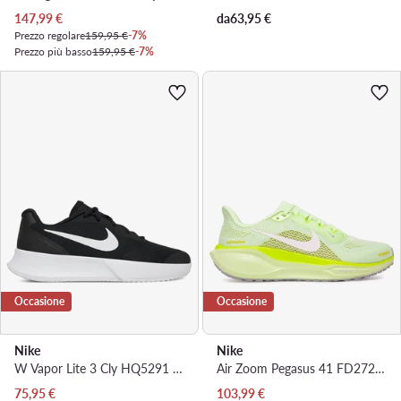
Prezzo attuale
147,99
€
da
63,95
€
Prezzo regolare
159,95 €
-7%
Prezzo più basso
159,95 €
-7%
Occasione
Occasione
Nike
Nike
W Vapor Lite 3 Cly HQ5291 001 · Scarpe da tennis
Air Zoom Pegasus 41 FD2723 702 · Scarpe running
Prezzo attuale
Prezzo attuale
75,95
€
103,99
€