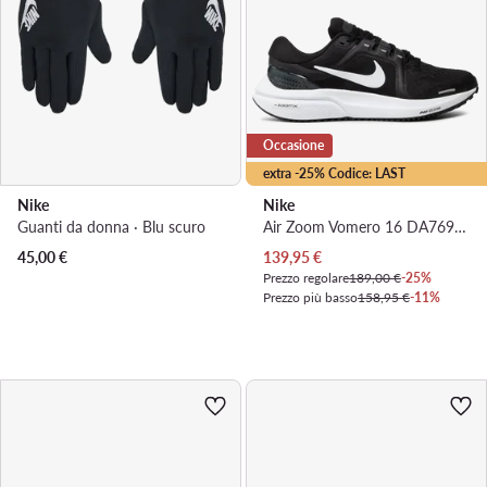
Occasione
extra -25% Codice: LAST
Nike
Nike
Guanti da donna · Blu scuro
Air Zoom Vomero 16 DA7698 001 · Scarpe running
Prezzo attuale
45,00
€
139,95
€
Prezzo regolare
189,00 €
-25%
Prezzo più basso
158,95 €
-11%