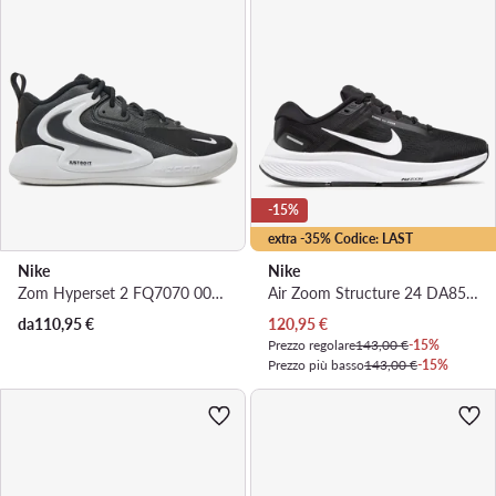
-15%
extra -35% Codice: LAST
Nike
Nike
Zom Hyperset 2 FQ7070 001 · Scarpe indoor
Air Zoom Structure 24 DA8570 001 · Scarpe running
Prezzo attuale
da
110,95
€
120,95
€
Prezzo regolare
143,00 €
-15%
Prezzo più basso
143,00 €
-15%