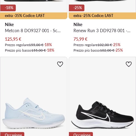
-18%
-25%
extra -35% Codice: LAST
extra -25% Codice: LAST
Nike
Nike
Metcon 8 DO9327 001 · Scarpe da palestra
Renew Run 3 DD9278 001 · Scarpe running
Prezzo attuale
Prezzo attuale
125,95
€
75,99
€
Prezzo regolare
155,00 €
-18%
Prezzo regolare
102,00 €
-25%
Prezzo più basso
155,00 €
-18%
Prezzo più basso
102,00 €
-25%
Occasione
Occasione