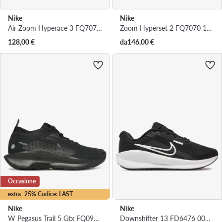
Nike
Nike
Air Zoom Hyperace 3 FQ7074 101 · Scarpe indoor
Zoom Hyperset 2 FQ7070 101 · Scarpe indoor
128,00
€
da
146,00
€
Occasione
extra -25% Codice: LAST
Nike
Nike
W Pegasus Trail 5 Gtx FQ0912 002 · Scarpe running
Downshifter 13 FD6476 001 · Scarpe running