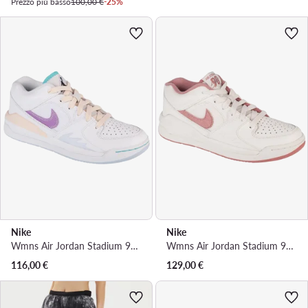
Prezzo più basso
100,00 €
-25%
Nike
Nike
Wmns Air Jordan Stadium 90 · Scarpe da basket
Wmns Air Jordan Stadium 90 · Scarpe da basket
116,00
€
129,00
€