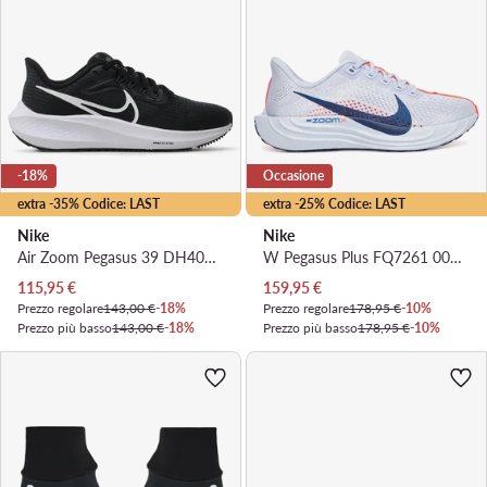
-18%
Occasione
extra -35% Codice: LAST
extra -25% Codice: LAST
Nike
Nike
Air Zoom Pegasus 39 DH4072 001 · Scarpe running
W Pegasus Plus FQ7261 005 · Scarpe running
Prezzo attuale
Prezzo attuale
115,95
€
159,95
€
Prezzo regolare
143,00 €
-18%
Prezzo regolare
178,95 €
-10%
Prezzo più basso
143,00 €
-18%
Prezzo più basso
178,95 €
-10%