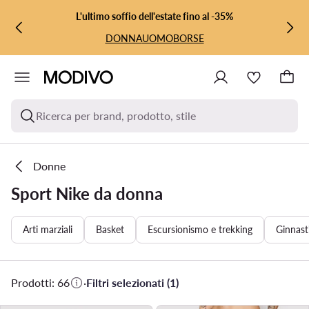
VAI AL CONTENUTO PRINCIPALE
VAI ALLA RICERCA
L'ultimo soffio dell'estate fino al -35%
DONNA
UOMO
BORSE
Ricerca per brand, prodotto, stile
Donne
Sport Nike da donna
Arti marziali
Basket
Escursionismo e trekking
Ginnast
Prodotti: 66
·
Filtri selezionati (1)