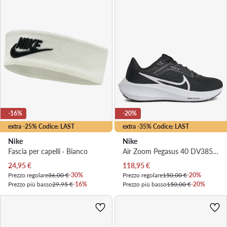
-16%
-20%
extra -25% Codice: LAST
extra -35% Codice: LAST
Nike
Nike
Fascia per capelli · Bianco
Air Zoom Pegasus 40 DV3854 001 · Scarpe running
Prezzo attuale
Prezzo attuale
24,95
€
118,95
€
Prezzo regolare
36,00 €
-30%
Prezzo regolare
150,00 €
-20%
Prezzo più basso
29,95 €
-16%
Prezzo più basso
150,00 €
-20%