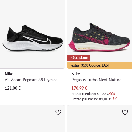
Occasione
extra -35% Codice: LAST
Nike
Nike
Air Zoom Pegasus 38 Flyease DA6698 001 · Scarpe running
Pegasus Turbo Next Nature DM3414 008 · Scarpe running
Prezzo attuale
121,00
€
170,99
€
Prezzo regolare
181,00 €
-5%
Prezzo più basso
181,00 €
-5%