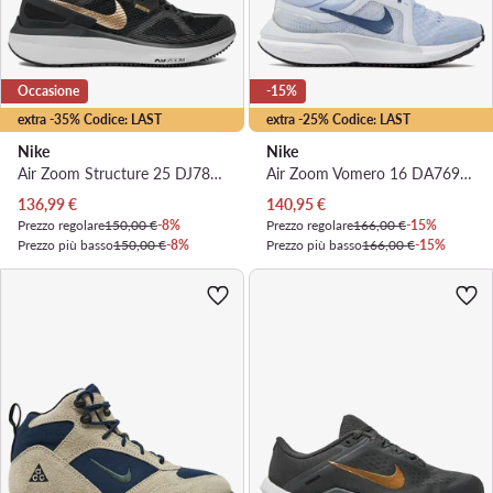
Occasione
-15%
extra -35% Codice: LAST
extra -25% Codice: LAST
Nike
Nike
Air Zoom Structure 25 DJ7884 003 · Scarpe running
Air Zoom Vomero 16 DA7698 500 · Scarpe running
Prezzo attuale
Prezzo attuale
136,99
€
140,95
€
Prezzo regolare
150,00 €
-8%
Prezzo regolare
166,00 €
-15%
Prezzo più basso
150,00 €
-8%
Prezzo più basso
166,00 €
-15%