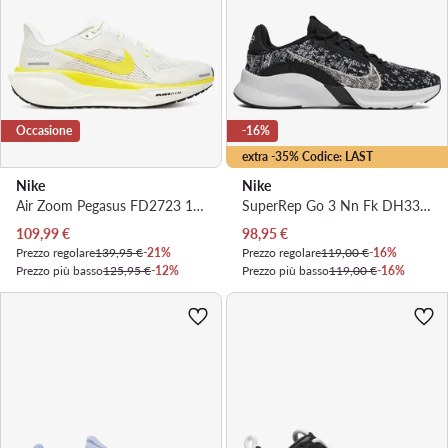
Occasione
-16%
extra -35% Codice: LAST
Nike
Nike
Air Zoom Pegasus FD2723 111 · Scarpe running
SuperRep Go 3 Nn Fk DH3393 010 · Scarpe da palestra
Prezzo attuale
Prezzo attuale
109,99
€
98,95
€
Prezzo regolare
139,95 €
-21%
Prezzo regolare
119,00 €
-16%
Prezzo più basso
125,95 €
-12%
Prezzo più basso
119,00 €
-16%