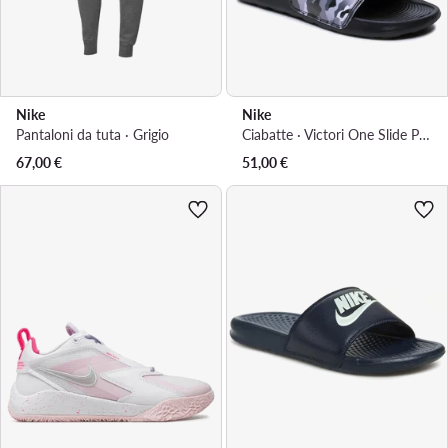
Nike
Nike
Pantaloni da tuta · Grigio
Ciabatte · Victori One Slide Print CN9678 001 · Nero
67,00
€
51,00
€