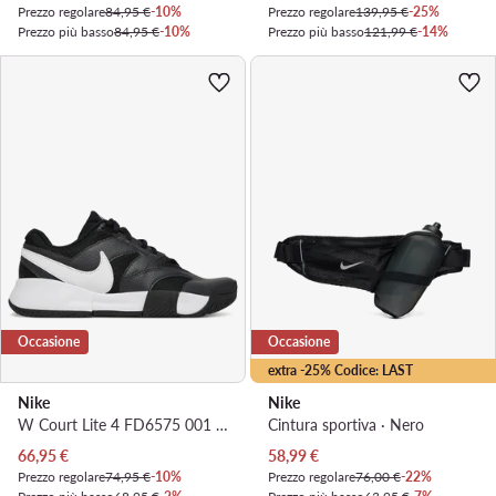
Prezzo regolare
84,95 €
-10%
Prezzo regolare
139,95 €
-25%
Prezzo più basso
84,95 €
-10%
Prezzo più basso
121,99 €
-14%
Occasione
Occasione
extra -25% Codice: LAST
Nike
Nike
W Court Lite 4 FD6575 001 · Scarpe da tennis
Cintura sportiva · Nero
Prezzo attuale
Prezzo attuale
66,95
€
58,99
€
Prezzo regolare
74,95 €
-10%
Prezzo regolare
76,00 €
-22%