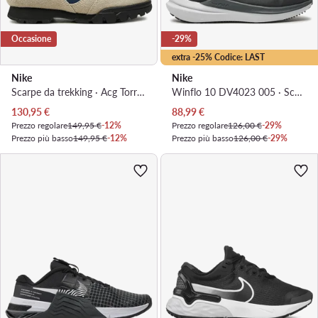
Occasione
-29%
extra -25% Codice: LAST
Nike
Nike
Scarpe da trekking · Acg Torre Mid Wp FD0212 100 · Beige
Winflo 10 DV4023 005 · Scarpe running
Prezzo attuale
Prezzo attuale
130,95
€
88,99
€
Prezzo regolare
149,95 €
-12%
Prezzo regolare
126,00 €
-29%
Prezzo più basso
149,95 €
-12%
Prezzo più basso
126,00 €
-29%