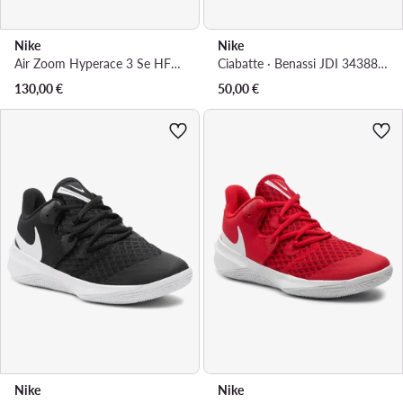
Nike
Nike
Air Zoom Hyperace 3 Se HF3239 100 · Scarpe indoor
Ciabatte · Benassi JDI 343880 403 · Blu scuro
130,00
€
50,00
€
Nike
Nike