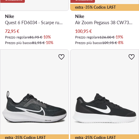
extra -35% Codice: LAST
Nike
Nike
Quest 6 FD6034 · Scarpe running
Air Zoom Pegasus 38 CW7358 002 · Scarpe running
Prezzo attuale
Prezzo attuale
72,95
€
100,95
€
Prezzo regolare
81,95 €
-10%
Prezzo regolare
126,00 €
-19%
Prezzo più basso
81,95 €
-10%
Prezzo più basso
109,95 €
-8%
extra -35% Codice: LAST
extra -25% Codice: LAST