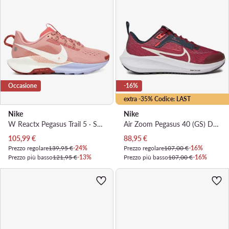
Occasione
-16%
extra -35% Codice: LAST
Nike
Nike
W Reactx Pegasus Trail 5 · Scarpe running
Air Zoom Pegasus 40 (GS) DX2498 009 · Scarpe running
Prezzo attuale
Prezzo attuale
105,99
€
88,95
€
Prezzo regolare
139,95 €
-24%
Prezzo regolare
107,00 €
-16%
Prezzo più basso
121,95 €
-13%
Prezzo più basso
107,00 €
-16%