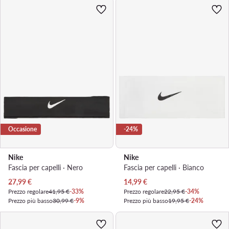
Occasione
-24%
Nike
Nike
Fascia per capelli · Nero
Fascia per capelli · Bianco
Prezzo attuale
Prezzo attuale
27,99
€
14,99
€
Prezzo regolare
41,95 €
-33%
Prezzo regolare
22,95 €
-34%
Prezzo più basso
30,99 €
-9%
Prezzo più basso
19,95 €
-24%