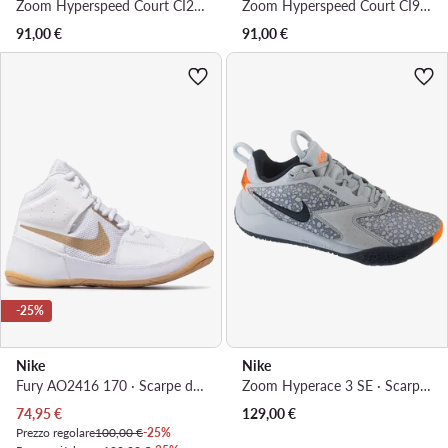
Zoom Hyperspeed Court CI2963 010 · Scarpe indoor
Zoom Hyperspeed Court CI963 610 · Scarpe da palestra
91,00
€
91,00
€
-25%
Nike
Nike
Fury AO2416 170 · Scarpe da boxe
Zoom Hyperace 3 SE · Scarpe indoor
Prezzo attuale
74,95
€
129,00
€
Prezzo regolare
100,00 €
-25%