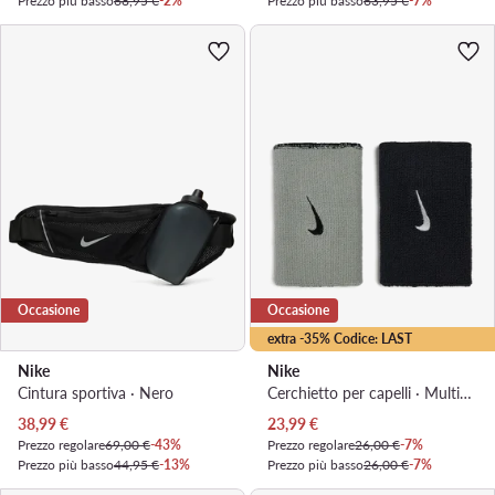
Prezzo più basso
68,95 €
-2%
Prezzo più basso
63,95 €
-7%
Occasione
Occasione
extra -35% Codice: LAST
Nike
Nike
Cintura sportiva · Nero
Cerchietto per capelli · Multicolore
Prezzo attuale
Prezzo attuale
38,99
€
23,99
€
Prezzo regolare
69,00 €
-43%
Prezzo regolare
26,00 €
-7%
Prezzo più basso
44,95 €
-13%
Prezzo più basso
26,00 €
-7%