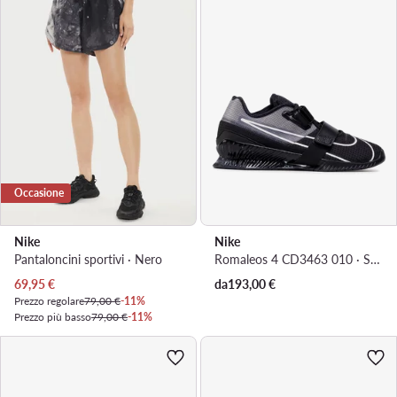
Occasione
Nike
Nike
Pantaloncini sportivi · Nero
Romaleos 4 CD3463 010 · Scarpe da palestra
Prezzo attuale
69,95
€
da
193,00
€
Prezzo regolare
79,00 €
-11%
Prezzo più basso
79,00 €
-11%