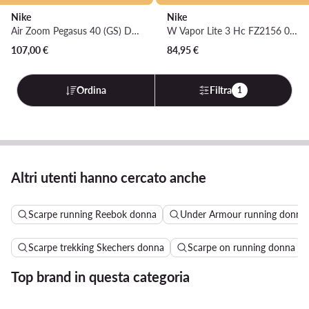
Nike
Nike
Air Zoom Pegasus 40 (GS) DX2498 001 · Scarpe running
W Vapor Lite 3 Hc FZ2156 001 · Scarpe da tennis
107,00
€
84,95
€
Ordina
Filtra
1
Altri utenti hanno cercato anche
Scarpe running Reebok donna
Under Armour running donna
Scarpe trekking Skechers donna
Scarpe on running donna
Top brand in questa categoria