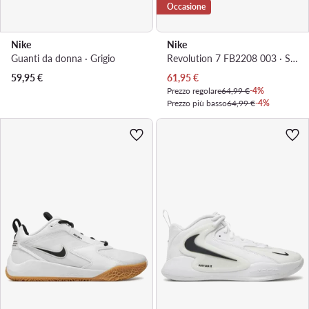
Occasione
Nike
Nike
Guanti da donna · Grigio
Revolution 7 FB2208 003 · Scarpe running
Prezzo attuale
59,95
€
61,95
€
Prezzo regolare
64,99 €
-4%
Prezzo più basso
64,99 €
-4%