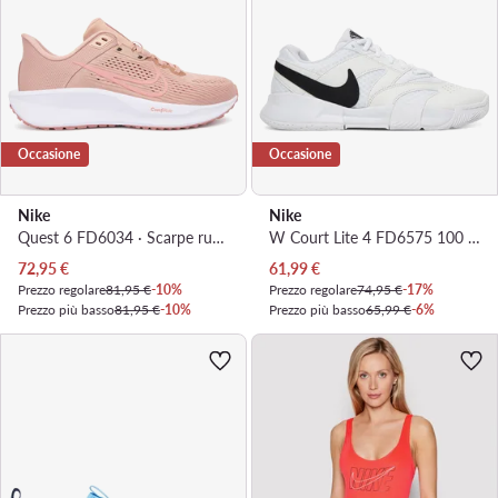
Occasione
Occasione
Nike
Nike
Quest 6 FD6034 · Scarpe running
W Court Lite 4 FD6575 100 · Scarpe da tennis
Prezzo attuale
Prezzo attuale
72,95
€
61,99
€
Prezzo regolare
81,95 €
-10%
Prezzo regolare
74,95 €
-17%
Prezzo più basso
81,95 €
-10%
Prezzo più basso
65,99 €
-6%