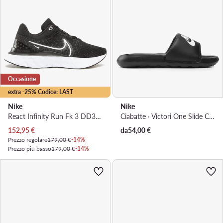
Occasione
extra -25% Codice: LAST
Nike
Nike
React Infinity Run Fk 3 DD3024 001 · Scarpe running
Ciabatte · Victori One Slide CN9677 005 · Nero
Prezzo attuale
152,95
€
da
54,00
€
Prezzo regolare
179,00 €
-14%
Prezzo più basso
179,00 €
-14%