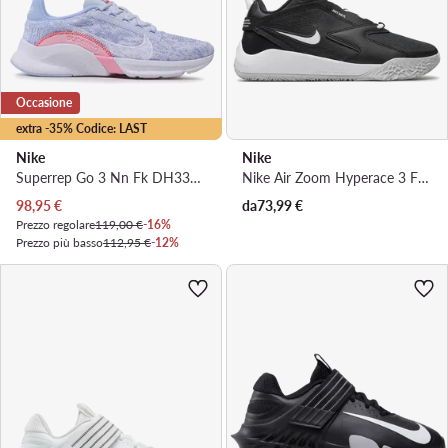
Occasione
extra -35% Codice: LAST
Nike
Nike
Superrep Go 3 Nn Fk DH3393 005 · Scarpe da palestra
Nike Air Zoom Hyperace 3 FQ7074 002 · Scarpe indoor
Prezzo attuale
98,95
€
da
73,99
€
Prezzo regolare
119,00 €
-16%
Prezzo più basso
112,95 €
-12%