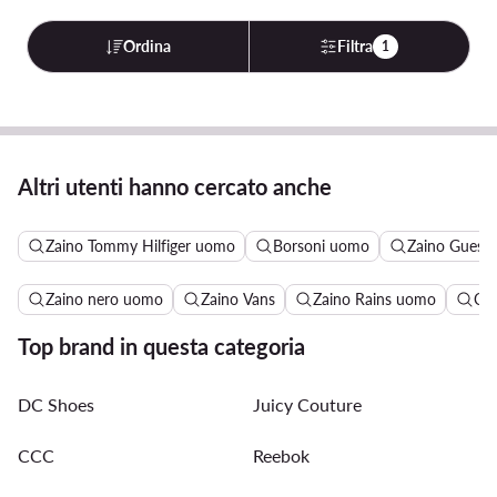
Ordina
Filtra
1
Altri utenti hanno cercato anche
Zaino Tommy Hilfiger uomo
Borsoni uomo
Zaino Guess
Zaino nero uomo
Zaino Vans
Zaino Rains uomo
Cal
Top brand in questa categoria
DC Shoes
Juicy Couture
CCC
Reebok