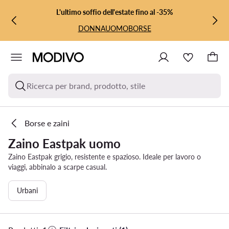
VAI AL CONTENUTO PRINCIPALE
VAI ALLA RICERCA
L'ultimo soffio dell'estate fino al -35%
DONNA
UOMO
BORSE
Ricerca per brand, prodotto, stile
Borse e zaini
Zaino Eastpak uomo
Zaino Eastpak grigio, resistente e spazioso. Ideale per lavoro o
viaggi, abbinalo a scarpe casual.
Urbani