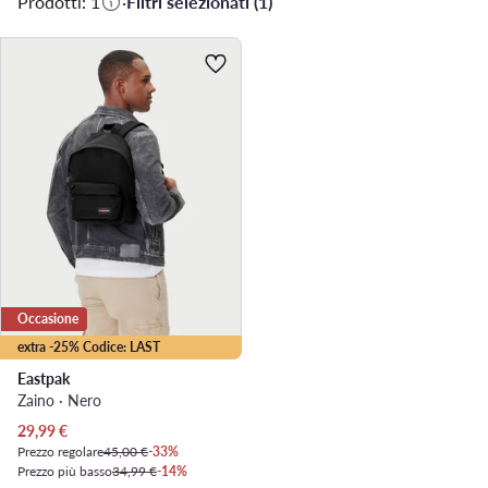
Prodotti: 1
·
Filtri selezionati (1)
Occasione
extra -25% Codice: LAST
Eastpak
Zaino · Nero
Prezzo attuale
29,99
€
Prezzo regolare
45,00 €
-33%
Prezzo più basso
34,99 €
-14%