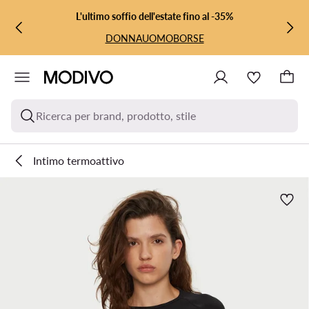
VAI AL CONTENUTO PRINCIPALE
VAI ALLA RICERCA
L'ultimo soffio dell'estate fino al -35%
DONNA
UOMO
BORSE
Ricerca per brand, prodotto, stile
Intimo termoattivo