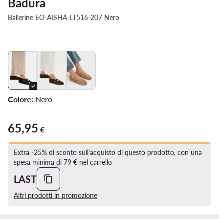
Badura
Ballerine EO-AISHA-LT516-207 Nero
Colore:
Nero
65,95
65,95 €
€
Extra -25% di sconto sull'acquisto di questo prodotto, con una
spesa minima di 79 € nel carrello
LAST
Altri prodotti in promozione