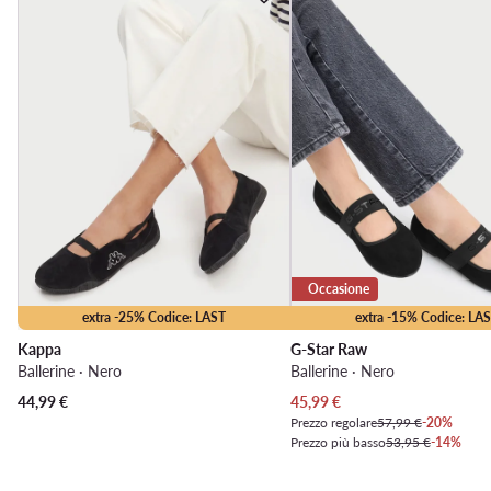
Occasione
extra -25% Codice: LAST
extra -15% Codice: LA
Kappa
G-Star Raw
Ballerine · Nero
Ballerine · Nero
Prezzo attuale
44,99
€
45,99
€
Prezzo regolare
57,99 €
-20%
Prezzo più basso
53,95 €
-14%