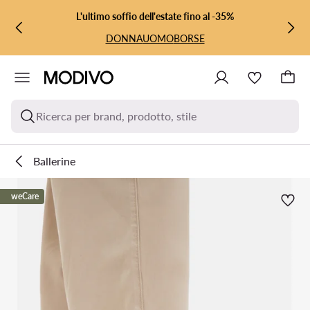
VAI AL CONTENUTO PRINCIPALE
VAI ALLA RICERCA
L'ultimo soffio dell'estate fino al -35%
DONNA
UOMO
BORSE
Ricerca per brand, prodotto, stile
Ballerine
weCare