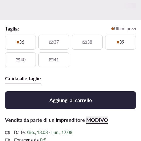
Taglia:
Ultimi pezzi
36
37
38
39
40
41
Guida alle taglie
Aggiungi al carrello
Vendita da parte di un imprenditore
MODIVO
Da te:
Gio., 13.08 - Lun., 17.08
Consegna da
0 €