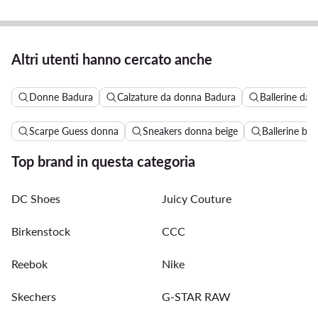
Altri utenti hanno cercato anche
Donne Badura
Calzature da donna Badura
Ballerine da
Scarpe Guess donna
Sneakers donna beige
Ballerine be
Top brand in questa categoria
DC Shoes
Juicy Couture
Birkenstock
CCC
Reebok
Nike
Skechers
G-STAR RAW