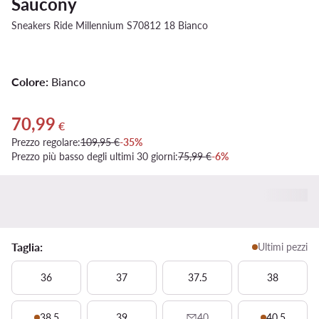
Saucony
Sneakers Ride Millennium S70812 18 Bianco
Colore:
Bianco
70,99
Prezzo attuale 70,99 €
€
Prezzo regolare:
109,95 €
-35%
Prezzo più basso degli ultimi 30 giorni:
75,99 €
-6%
Taglia:
Ultimi pezzi
36
37
37.5
38
38.5
39
40
40.5