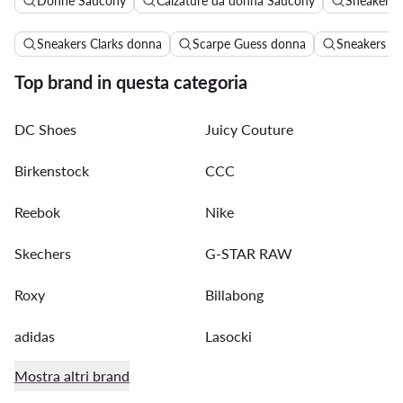
Donne Saucony
Calzature da donna Saucony
Sneakers 
Sneakers Clarks donna
Scarpe Guess donna
Sneakers do
Top brand in questa categoria
DC Shoes
Juicy Couture
Birkenstock
CCC
Reebok
Nike
Skechers
G-STAR RAW
Roxy
Billabong
adidas
Lasocki
Mostra altri brand