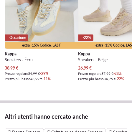
Occasione
-22%
extra -15% Codice: LAST
extra -15% Codice: LA
Kappa
Kappa
Sneakers · Écru
Sneakers · Beige
Prezzo attuale
Prezzo attuale
38,99
€
26,99
€
Prezzo regolare
54,99 €
-29%
Prezzo regolare
37,99 €
-28%
Prezzo più basso
43,99 €
-11%
Prezzo più basso
34,95 €
-22%
Altri utenti hanno cercato anche