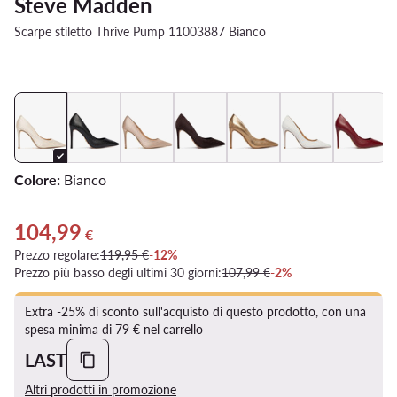
Steve Madden
Scarpe stiletto Thrive Pump 11003887 Bianco
Colore:
Bianco
104,99
Prezzo attuale 104,99 €
€
Prezzo regolare:
119,95 €
-12%
Prezzo più basso degli ultimi 30 giorni:
107,99 €
-2%
Extra -25% di sconto sull'acquisto di questo prodotto, con una
spesa minima di 79 € nel carrello
LAST
Altri prodotti in promozione