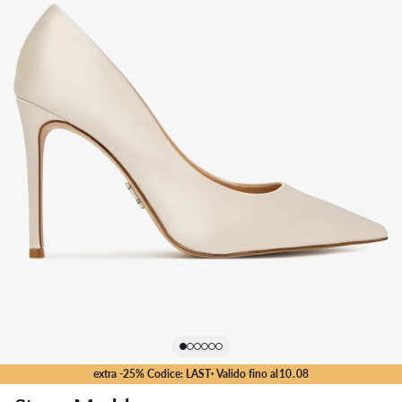
extra -25% Codice: LAST
· Valido fino al
10
.
08