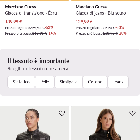
Marciano Guess
Marciano Guess
Giacca di transizione · Écru
Giacca di jeans · Blu scuro
Prezzo attuale
Prezzo attuale
139,99
€
129,99
€
Prezzo regolare
299,95 €
-53%
Prezzo regolare
279,95 €
-53%
Prezzo più basso
163,95 €
-14%
Prezzo più basso
163,95 €
-20%
Il tessuto è importante
Scegli un tessuto che amerai.
Sintetico
Pelle
Similpelle
Cotone
Jeans