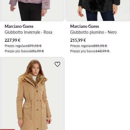
Marciano Guess
Marciano Guess
Giubbotto invernale · Rosa
Giubbotto piumino · Nero
Prezzo attuale
Prezzo attuale
227,99
€
215,99
€
Prezzo regolare
379,95 €
Prezzo regolare
359,95 €
Prezzo più basso
151,99 €
Prezzo più basso
143,99 €