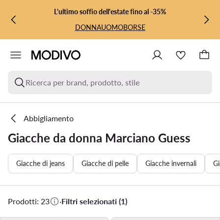
VAI AL CONTENUTO PRINCIPALE
VAI ALLA RICERCA
L'ultimo soffio dell'estate fino al -35%
DONNA
UOMO
BORSE
Ricerca per brand, prodotto, stile
Abbigliamento
Giacche da donna Marciano Guess
Giacche di jeans
Giacche di pelle
Giacche invernali
Gi
Prodotti: 23
·
Filtri selezionati (1)