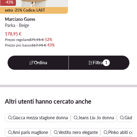
-43%
extra -25% Codice: LAST
Marciano Guess
Parka · Beige
Prezzo attuale
178,95
€
Prezzo regolare
379,95 €
-52%
Prezzo più basso
317,95 €
-43%
Ordina
Filtra
1
Altri utenti hanno cercato anche
Giacca mezza stagione donna
Jeans Liu Jo donna
Giubbo
Ami paris maglione
Vestito nero elegante
Pinko abiti cer