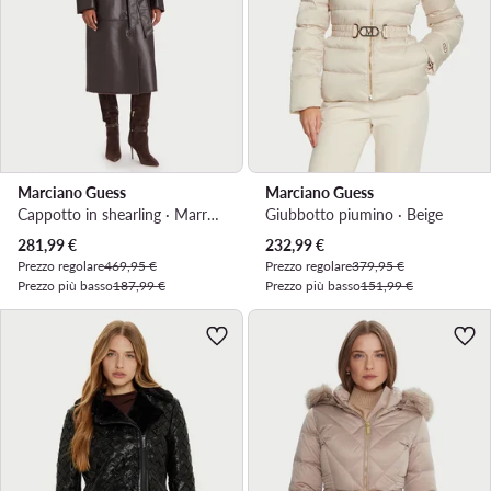
Marciano Guess
Marciano Guess
Cappotto in shearling · Marrone
Giubbotto piumino · Beige
Prezzo attuale
Prezzo attuale
281,99
€
232,99
€
Prezzo regolare
469,95 €
Prezzo regolare
379,95 €
Prezzo più basso
187,99 €
Prezzo più basso
151,99 €