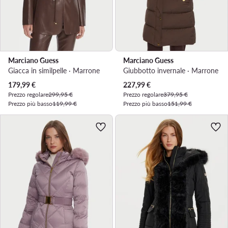
Marciano Guess
Marciano Guess
Giacca in similpelle · Marrone
Giubbotto invernale · Marrone
Prezzo attuale
Prezzo attuale
179,99
€
227,99
€
Prezzo regolare
299,95 €
Prezzo regolare
379,95 €
Prezzo più basso
119,99 €
Prezzo più basso
151,99 €