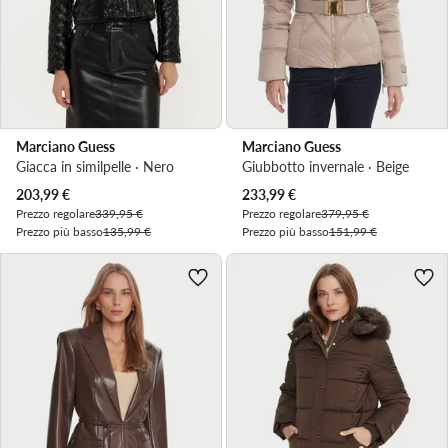
Marciano Guess
Marciano Guess
Giacca in similpelle · Nero
Giubbotto invernale · Beige
Prezzo attuale
Prezzo attuale
203,99
€
233,99
€
Prezzo regolare
339,95 €
Prezzo regolare
379,95 €
Prezzo più basso
135,99 €
Prezzo più basso
151,99 €