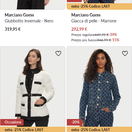
extra -25% Codice: LAST
Marciano Guess
Marciano Guess
Giubbotto invernale · Nero
Giacca di pelle · Marrone
Prezzo attuale
319,95
€
292,99
€
Prezzo regolare
449,99 €
-34%
Prezzo più basso
346,99 €
-15%
Occasione
-20%
extra -25% Codice: LAST
extra -25% Codice: LAST