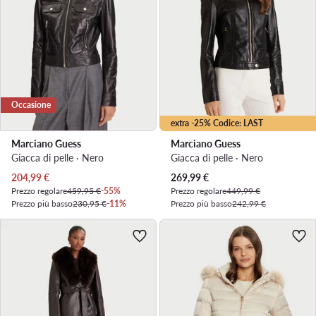
Occasione
extra -25% Codice: LAST
Marciano Guess
Marciano Guess
Giacca di pelle · Nero
Giacca di pelle · Nero
Prezzo attuale
Prezzo attuale
204,99
€
269,99
€
Prezzo regolare
459,95 €
-55%
Prezzo regolare
449,99 €
Prezzo più basso
230,95 €
-11%
Prezzo più basso
242,99 €