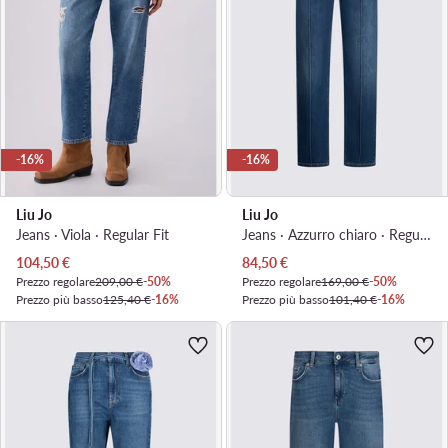
-16%
-16%
Liu Jo
Liu Jo
Jeans · Viola · Regular Fit
Jeans · Azzurro chiaro · Regular Fit
Prezzo attuale
Prezzo attuale
104,50
€
84,50
€
Prezzo regolare
209,00 €
-50%
Prezzo regolare
169,00 €
-50%
Prezzo più basso
125,40 €
-16%
Prezzo più basso
101,40 €
-16%