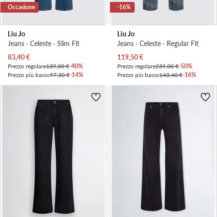
Occasione
-16%
Liu Jo
Liu Jo
Jeans · Celeste · Slim Fit
Jeans · Celeste · Regular Fit
Prezzo attuale
Prezzo attuale
83,40
€
119,50
€
Prezzo regolare
139,00 €
-40%
Prezzo regolare
239,00 €
-50%
Prezzo più basso
97,30 €
-14%
Prezzo più basso
143,40 €
-16%