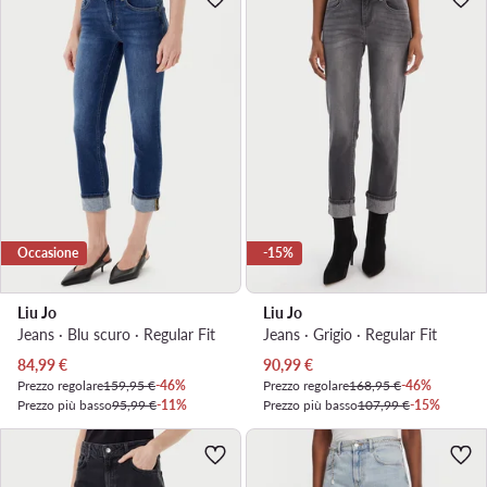
Occasione
-15%
Liu Jo
Liu Jo
Jeans · Blu scuro · Regular Fit
Jeans · Grigio · Regular Fit
Prezzo attuale
Prezzo attuale
84,99
€
90,99
€
Prezzo regolare
159,95 €
-46%
Prezzo regolare
168,95 €
-46%
Prezzo più basso
95,99 €
-11%
Prezzo più basso
107,99 €
-15%