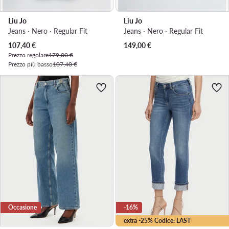
Liu Jo
Liu Jo
Jeans · Nero · Regular Fit
Jeans · Nero · Regular Fit
Prezzo attuale
107,40
€
149,00
€
Prezzo regolare
179,00 €
Prezzo più basso
107,40 €
Occasione
-16%
extra -25% Codice: LAST