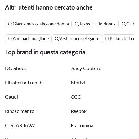
Altri utenti hanno cercato anche
Giacca mezza stagione donna
Jeans Liu Jo donna
Giubbo
Ami paris maglione
Vestito nero elegante
Pinko abiti cer
Top brand in questa categoria
DC Shoes
Juicy Couture
Elisabetta Franchi
Motivi
Gaudi
CCC
Rinascimento
Reebok
G-STAR RAW
Fracomina