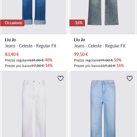
Occasione
-16%
Liu Jo
Liu Jo
Jeans · Celeste · Regular Fit
Jeans · Celeste · Regular Fit
Prezzo attuale
Prezzo attuale
83,40
€
99,50
€
Prezzo regolare
139,00 €
-40%
Prezzo regolare
199,00 €
-50%
Prezzo più basso
97,30 €
-14%
Prezzo più basso
119,40 €
-16%