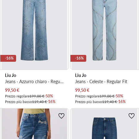
-16%
-16%
Liu Jo
Liu Jo
Jeans · Azzurro chiaro · Regular Fit
Jeans · Celeste · Regular Fit
Prezzo attuale
Prezzo attuale
99,50
€
99,50
€
Prezzo regolare
199,00 €
-50%
Prezzo regolare
199,00 €
-50%
Prezzo più basso
119,40 €
-16%
Prezzo più basso
119,40 €
-16%