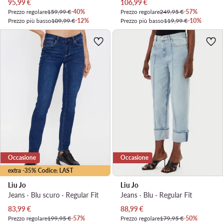
Prezzo attuale
Prezzo attuale
95,99
€
106,99
€
Prezzo regolare
159,99 €
-40%
Prezzo regolare
249,95 €
-57%
Prezzo più basso
109,99 €
-12%
Prezzo più basso
119,99 €
-10%
Occasione
Occasione
extra -35% Codice: LAST
Liu Jo
Liu Jo
Jeans · Blu scuro · Regular Fit
Jeans · Blu · Regular Fit
Prezzo attuale
Prezzo attuale
83,99
€
88,99
€
Prezzo regolare
199,95 €
-57%
Prezzo regolare
179,95 €
-50%