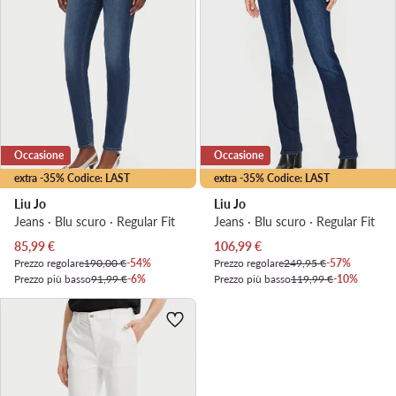
Occasione
Occasione
extra -35% Codice: LAST
extra -35% Codice: LAST
Liu Jo
Liu Jo
Jeans · Blu scuro · Regular Fit
Jeans · Blu scuro · Regular Fit
Prezzo attuale
Prezzo attuale
85,99
€
106,99
€
Prezzo regolare
190,00 €
-54%
Prezzo regolare
249,95 €
-57%
Prezzo più basso
91,99 €
-6%
Prezzo più basso
119,99 €
-10%