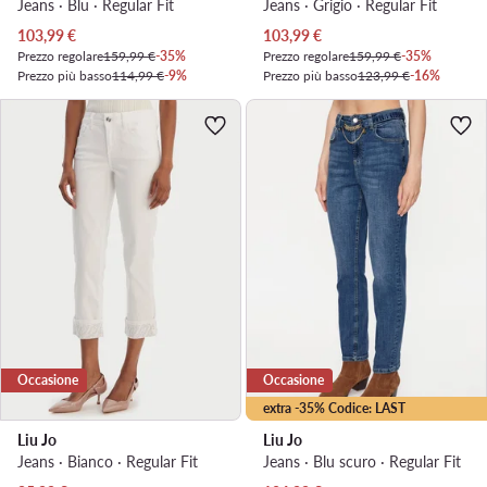
Jeans · Blu · Regular Fit
Jeans · Grigio · Regular Fit
Prezzo attuale
Prezzo attuale
103,99
€
103,99
€
Prezzo regolare
159,99 €
-35%
Prezzo regolare
159,99 €
-35%
Prezzo più basso
114,99 €
-9%
Prezzo più basso
123,99 €
-16%
Occasione
Occasione
extra -35% Codice: LAST
Liu Jo
Liu Jo
Jeans · Bianco · Regular Fit
Jeans · Blu scuro · Regular Fit