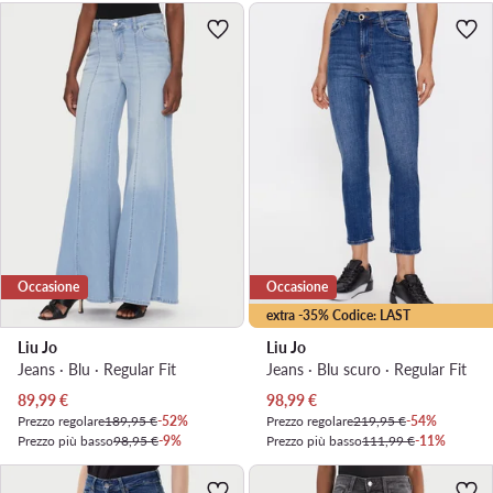
Occasione
Occasione
extra -35% Codice: LAST
Liu Jo
Liu Jo
Jeans · Blu · Regular Fit
Jeans · Blu scuro · Regular Fit
Prezzo attuale
Prezzo attuale
89,99
€
98,99
€
Prezzo regolare
189,95 €
-52%
Prezzo regolare
219,95 €
-54%
Prezzo più basso
98,95 €
-9%
Prezzo più basso
111,99 €
-11%