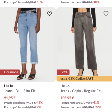
Prezzo più basso
93,99 €
-10%
Prezzo più basso
98,99 €
-10%
Occasione
-22%
extra -35% Codice: LAST
Liu Jo
Liu Jo
Jeans · Blu · Slim Fit
Jeans · Grigio · Regular Fit
Prezzo attuale
Prezzo attuale
91,95
€
105,95
€
Prezzo regolare
179,95 €
-48%
Prezzo regolare
179,90 €
-41%
Prezzo più basso
93,95 €
-2%
Prezzo più basso
135,95 €
-22%