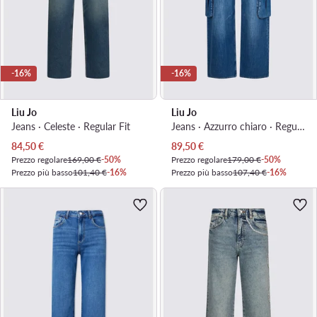
-16%
-16%
Liu Jo
Liu Jo
Jeans · Celeste · Regular Fit
Jeans · Azzurro chiaro · Regular Fit
Prezzo attuale
Prezzo attuale
84,50
€
89,50
€
Prezzo regolare
169,00 €
-50%
Prezzo regolare
179,00 €
-50%
Prezzo più basso
101,40 €
-16%
Prezzo più basso
107,40 €
-16%