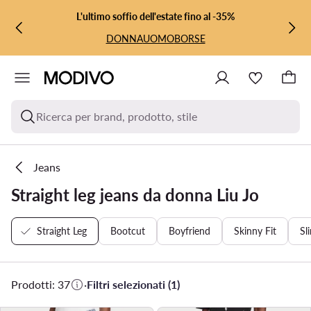
VAI AL CONTENUTO PRINCIPALE
VAI ALLA RICERCA
L'ultimo soffio dell'estate fino al -35%
DONNA
UOMO
BORSE
Ricerca per brand, prodotto, stile
Jeans
Straight leg jeans da donna Liu Jo
Straight Leg
Bootcut
Boyfriend
Skinny Fit
Sl
Prodotti: 37
·
Filtri selezionati (1)