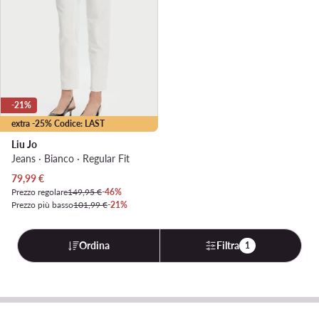
-21%
extra -25% Codice: LAST
Liu Jo
Jeans · Bianco · Regular Fit
Prezzo attuale
79,99
€
Prezzo regolare
149,95 €
-46%
Prezzo più basso
101,99 €
-21%
Ordina
Filtra
1