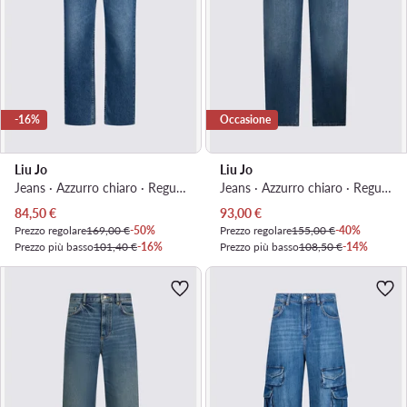
-16%
Occasione
Liu Jo
Liu Jo
Jeans · Azzurro chiaro · Regular Fit
Jeans · Azzurro chiaro · Regular Fit
Prezzo attuale
Prezzo attuale
84,50
€
93,00
€
Prezzo regolare
169,00 €
-50%
Prezzo regolare
155,00 €
-40%
Prezzo più basso
101,40 €
-16%
Prezzo più basso
108,50 €
-14%