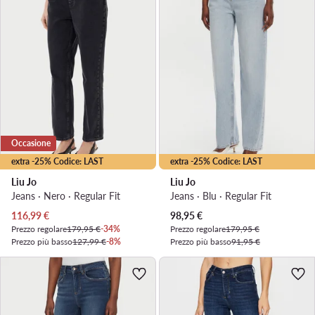
Occasione
extra -25% Codice: LAST
extra -25% Codice: LAST
Liu Jo
Liu Jo
Jeans · Nero · Regular Fit
Jeans · Blu · Regular Fit
Prezzo attuale
Prezzo attuale
116,99
€
98,95
€
Prezzo regolare
179,95 €
-34%
Prezzo regolare
179,95 €
Prezzo più basso
127,99 €
-8%
Prezzo più basso
91,95 €