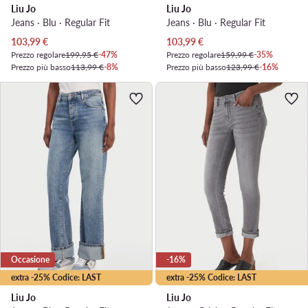
Liu Jo
Liu Jo
Jeans · Blu · Regular Fit
Jeans · Blu · Regular Fit
Prezzo attuale
Prezzo attuale
103,99
€
103,99
€
Prezzo regolare
199,95 €
-47%
Prezzo regolare
159,99 €
-35%
Prezzo più basso
113,99 €
-8%
Prezzo più basso
123,99 €
-16%
Occasione
-16%
extra -25% Codice: LAST
extra -25% Codice: LAST
Liu Jo
Liu Jo