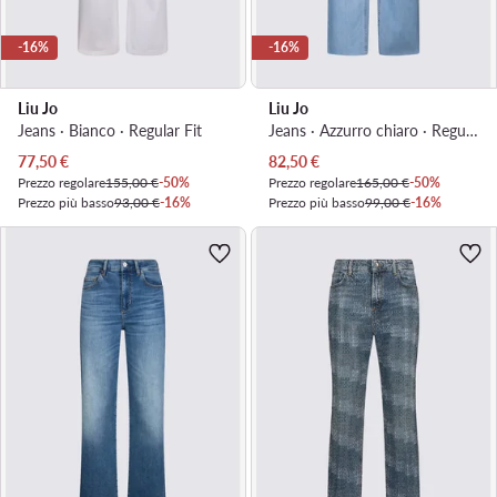
-16%
-16%
Liu Jo
Liu Jo
Jeans · Bianco · Regular Fit
Jeans · Azzurro chiaro · Regular Fit
Prezzo attuale
Prezzo attuale
77,50
€
82,50
€
Prezzo regolare
155,00 €
-50%
Prezzo regolare
165,00 €
-50%
Prezzo più basso
93,00 €
-16%
Prezzo più basso
99,00 €
-16%