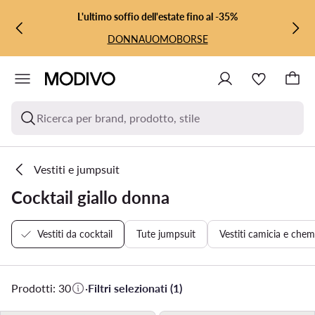
VAI AL CONTENUTO PRINCIPALE
VAI ALLA RICERCA
L'ultimo soffio dell'estate fino al -35%
DONNA
UOMO
BORSE
Ricerca per brand, prodotto, stile
Vestiti e jumpsuit
Cocktail giallo donna
Vestiti da cocktail
Tute jumpsuit
Vestiti camicia e chem
Prodotti: 30
·
Filtri selezionati (1)