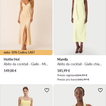
extra -10% Codice: LAST
Hottie Hot
Marella
Abito da cocktail · Giallo · Midi, 7/8 ilgio, Maxi, Lunga, Lunghezza 3/4
Abito da cocktail · Giallo chiaro · Midi, Asimmetrica
Prezzo attuale
149,00
€
185,99
€
Prezzo regolare
224,99 €
Prezzo più basso
161,99 €