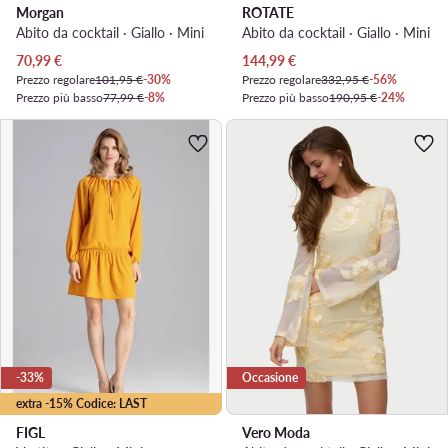
Morgan
ROTATE
Abito da cocktail · Giallo · Mini
Abito da cocktail · Giallo · Mini
Prezzo attuale
Prezzo attuale
70,99
€
144,99
€
Prezzo regolare
101,95 €
-30%
Prezzo regolare
332,95 €
-56%
Prezzo più basso
77,99 €
-8%
Prezzo più basso
190,95 €
-24%
-33%
Occasione
extra -15% Codice: LAST
FIGL
Vero Moda