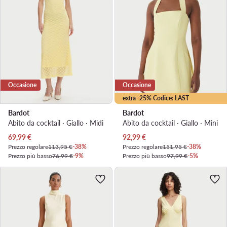
Occasione
Occasione
extra -25% Codice: LAST
Bardot
Bardot
Abito da cocktail · Giallo · Midi
Abito da cocktail · Giallo · Mini
Prezzo attuale
Prezzo attuale
69,99
€
92,99
€
Prezzo regolare
113,95 €
-38%
Prezzo regolare
151,95 €
-38%
Prezzo più basso
76,99 €
-9%
Prezzo più basso
97,99 €
-5%