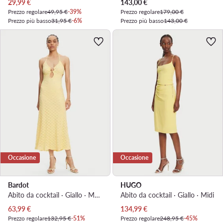
Prezzo attuale
Prezzo attuale
29,99
€
143,00
€
Prezzo regolare
49,95 €
-39%
Prezzo regolare
179,00 €
Prezzo più basso
31,95 €
-6%
Prezzo più basso
143,00 €
Occasione
Occasione
Bardot
HUGO
Abito da cocktail · Giallo · Maxi
Abito da cocktail · Giallo · Midi
Prezzo attuale
Prezzo attuale
63,99
€
134,99
€
Prezzo regolare
132,95 €
-51%
Prezzo regolare
248,95 €
-45%