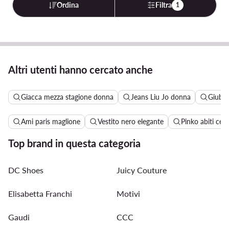
Ordina
Filtra
1
Altri utenti hanno cercato anche
Giacca mezza stagione donna
Jeans Liu Jo donna
Giubbo
Ami paris maglione
Vestito nero elegante
Pinko abiti cer
Top brand in questa categoria
DC Shoes
Juicy Couture
Elisabetta Franchi
Motivi
Gaudi
CCC