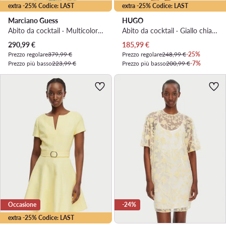
extra -25% Codice: LAST
extra -25% Codice: LAST
Marciano Guess
HUGO
Abito da cocktail · Multicolore · Maxi
Abito da cocktail · Giallo chiaro · Maxi
Prezzo attuale
Prezzo attuale
290,99
€
185,99
€
Prezzo regolare
379,99 €
Prezzo regolare
248,99 €
-25%
Prezzo più basso
223,99 €
Prezzo più basso
200,99 €
-7%
Occasione
-24%
extra -25% Codice: LAST