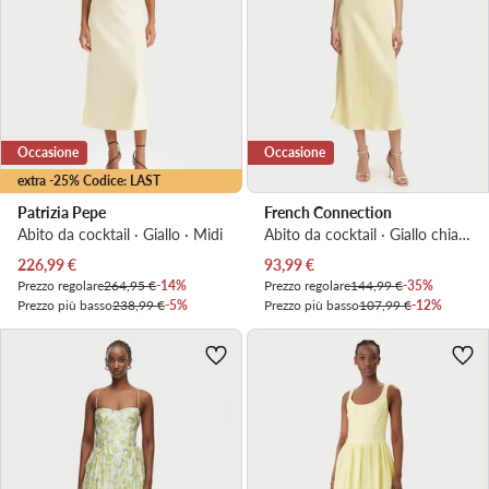
Occasione
Occasione
extra -25% Codice: LAST
Patrizia Pepe
French Connection
Abito da cocktail · Giallo · Midi
Abito da cocktail · Giallo chiaro · Midi
Prezzo attuale
Prezzo attuale
226,99
€
93,99
€
Prezzo regolare
264,95 €
-14%
Prezzo regolare
144,99 €
-35%
Prezzo più basso
238,99 €
-5%
Prezzo più basso
107,99 €
-12%