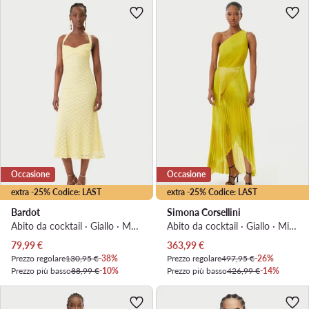
Occasione
Occasione
extra -25% Codice: LAST
extra -25% Codice: LAST
Bardot
Simona Corsellini
Abito da cocktail · Giallo · Maxi
Abito da cocktail · Giallo · Midi, Asimmetrica
Prezzo attuale
Prezzo attuale
79,99
€
363,99
€
Prezzo regolare
130,95 €
-38%
Prezzo regolare
497,95 €
-26%
Prezzo più basso
88,99 €
-10%
Prezzo più basso
426,99 €
-14%