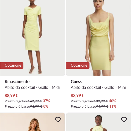
Occasione
Occasione
Rinascimento
Guess
Abito da cocktail · Giallo · Midi
Abito da cocktail · Giallo · Mini
Prezzo attuale
Prezzo attuale
88,99
€
83,99
€
Prezzo regolare
142,99 €
-37%
Prezzo regolare
139,99 €
-40%
Prezzo più basso
96,99 €
-8%
Prezzo più basso
94,99 €
-11%