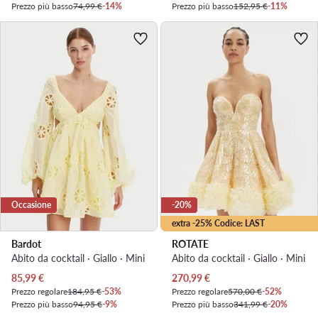
Prezzo più basso
74,99 €
-14%
Prezzo più basso
152,95 €
-11%
Occasione
-20%
extra -25% Codice: LAST
Bardot
ROTATE
Abito da cocktail · Giallo · Mini
Abito da cocktail · Giallo · Mini
Prezzo attuale
Prezzo attuale
85,99
€
270,99
€
Prezzo regolare
184,95 €
-53%
Prezzo regolare
570,00 €
-52%
Prezzo più basso
94,95 €
-9%
Prezzo più basso
341,99 €
-20%