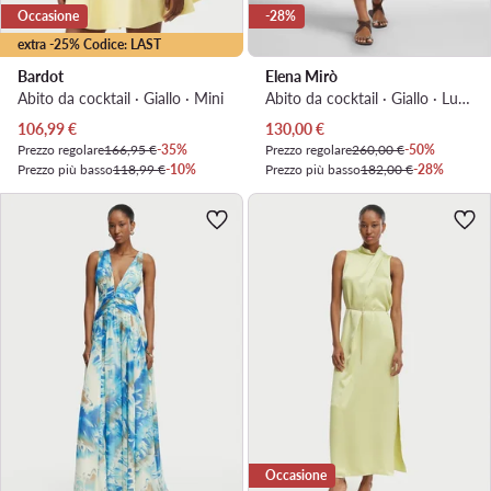
Occasione
-28%
extra -25% Codice: LAST
Bardot
Elena Mirò
Abito da cocktail · Giallo · Mini
Abito da cocktail · Giallo · Lunga
Prezzo attuale
Prezzo attuale
106,99
€
130,00
€
Prezzo regolare
166,95 €
-35%
Prezzo regolare
260,00 €
-50%
Prezzo più basso
118,99 €
-10%
Prezzo più basso
182,00 €
-28%
Occasione