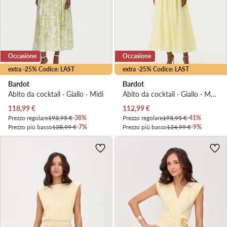
Occasione
Occasione
extra -25% Codice: LAST
extra -25% Codice: LAST
Bardot
Bardot
Abito da cocktail · Giallo · Midi
Abito da cocktail · Giallo · Maxi
Prezzo attuale
Prezzo attuale
118,99
€
112,99
€
Prezzo regolare
193,95 €
-38%
Prezzo regolare
193,95 €
-41%
Prezzo più basso
128,99 €
-7%
Prezzo più basso
124,99 €
-9%