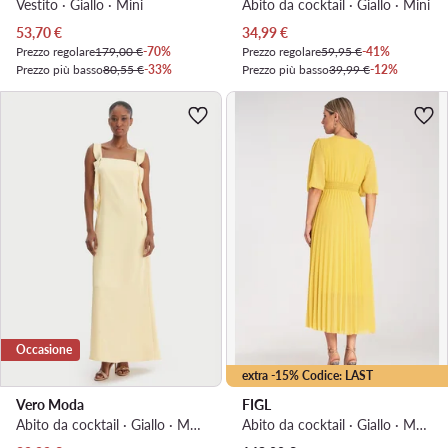
Vestito · Giallo · Mini
Abito da cocktail · Giallo · Mini
Prezzo attuale
Prezzo attuale
53,70
€
34,99
€
Prezzo regolare
179,00 €
-70%
Prezzo regolare
59,95 €
-41%
Prezzo più basso
80,55 €
-33%
Prezzo più basso
39,99 €
-12%
Occasione
extra -15% Codice: LAST
Vero Moda
FIGL
Abito da cocktail · Giallo · Maxi
Abito da cocktail · Giallo · Maxi