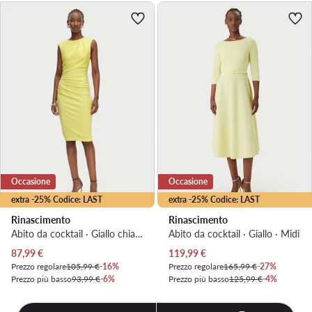
Occasione
Occasione
extra -25% Codice: LAST
extra -25% Codice: LAST
Rinascimento
Rinascimento
Abito da cocktail · Giallo chiaro · Midi
Abito da cocktail · Giallo · Midi
Prezzo attuale
Prezzo attuale
87,99
€
119,99
€
Prezzo regolare
105,99 €
-16%
Prezzo regolare
165,99 €
-27%
Prezzo più basso
93,99 €
-6%
Prezzo più basso
125,99 €
-4%