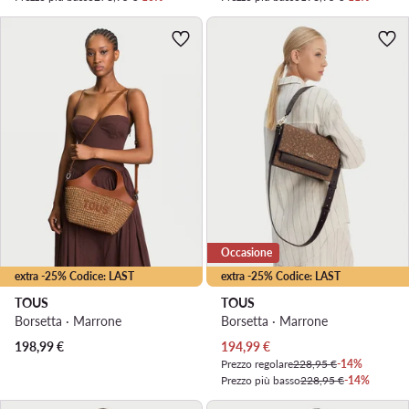
Occasione
extra -25% Codice: LAST
extra -25% Codice: LAST
TOUS
TOUS
Borsetta · Marrone
Borsetta · Marrone
Prezzo attuale
198,99
€
194,99
€
Prezzo regolare
228,95 €
-14%
Prezzo più basso
228,95 €
-14%