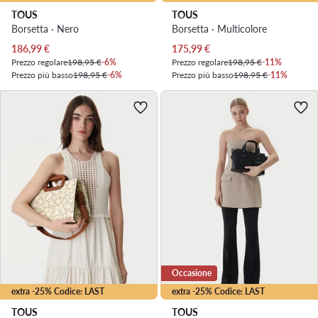
TOUS
TOUS
Borsetta · Nero
Borsetta · Multicolore
Prezzo attuale
Prezzo attuale
186,99
€
175,99
€
Prezzo regolare
198,95 €
-6%
Prezzo regolare
198,95 €
-11%
Prezzo più basso
198,95 €
-6%
Prezzo più basso
198,95 €
-11%
Occasione
extra -25% Codice: LAST
extra -25% Codice: LAST
TOUS
TOUS