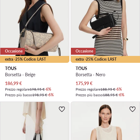
Occasione
Occasione
extra -25% Codice: LAST
extra -25% Codice: LAST
TOUS
TOUS
Borsetta · Beige
Borsetta · Nero
Prezzo attuale
Prezzo attuale
186,99
€
175,99
€
Prezzo regolare
198,95 €
-6%
Prezzo regolare
188,95 €
-6%
Prezzo più basso
198,95 €
-6%
Prezzo più basso
188,95 €
-6%