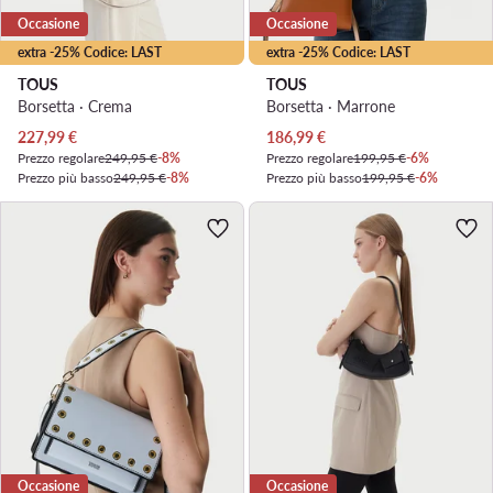
Occasione
Occasione
extra -25% Codice: LAST
extra -25% Codice: LAST
TOUS
TOUS
Borsetta · Crema
Borsetta · Marrone
Prezzo attuale
Prezzo attuale
227,99
€
186,99
€
Prezzo regolare
249,95 €
-8%
Prezzo regolare
199,95 €
-6%
Prezzo più basso
249,95 €
-8%
Prezzo più basso
199,95 €
-6%
Occasione
Occasione