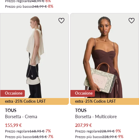
Prezzo regolare
248,99 €
-8%
Prezzo più basso
248,99 €
-8%
Occasione
Occasione
extra -25% Codice: LAST
extra -25% Codice: LAST
TOUS
TOUS
Borsetta · Crema
Borsetta · Multicolore
Prezzo attuale
Prezzo attuale
155,99
€
207,99
€
Prezzo regolare
168,95 €
-7%
Prezzo regolare
228,99 €
-9%
Prezzo più basso
168,95 €
-7%
Prezzo più basso
228,99 €
-9%