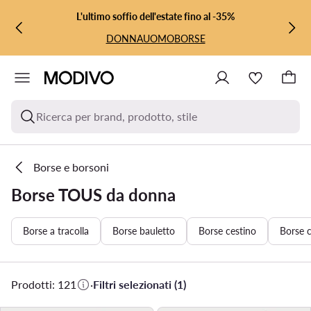
VAI AL CONTENUTO PRINCIPALE
VAI ALLA RICERCA
L'ultimo soffio dell'estate fino al -35%
DONNA
UOMO
BORSE
Ricerca per brand, prodotto, stile
Borse e borsoni
Borse TOUS da donna
Borse a tracolla
Borse bauletto
Borse cestino
Borse 
Prodotti: 121
·
Filtri selezionati (1)