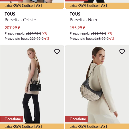
extra -25% Codice: LAST
extra -25% Codice: LAST
TOUS
TOUS
Borsetta · Celeste
Borsetta · Nero
Prezzo attuale
Prezzo attuale
207,99
€
155,99
€
Prezzo regolare
229,95 €
-9%
Prezzo regolare
168,95 €
-7%
Prezzo più basso
229,95 €
-9%
Prezzo più basso
168,95 €
-7%
Occasione
Occasione
extra -25% Codice: LAST
extra -25% Codice: LAST