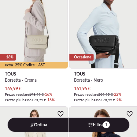
-16%
Occasione
extra -25% Codice: LAST
TOUS
TOUS
Borsetta · Crema
Borsetta · Nero
Prezzo attuale
Prezzo attuale
165,99
€
161,95
€
Prezzo regolare
198,99 €
-16%
Prezzo regolare
209,95 €
-22%
Prezzo più basso
198,99 €
-16%
Prezzo più basso
178,95 €
-9%
Ordina
Filtra
1