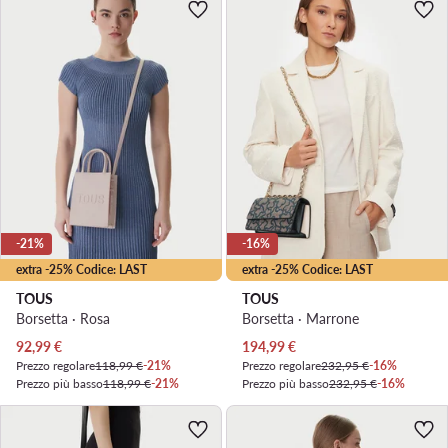
-21%
-16%
extra -25% Codice: LAST
extra -25% Codice: LAST
TOUS
TOUS
Borsetta · Rosa
Borsetta · Marrone
Prezzo attuale
Prezzo attuale
92,99
€
194,99
€
Prezzo regolare
118,99 €
-21%
Prezzo regolare
232,95 €
-16%
Prezzo più basso
118,99 €
-21%
Prezzo più basso
232,95 €
-16%