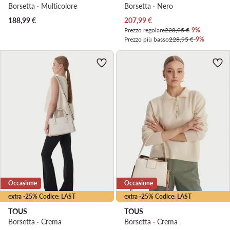
Borsetta · Multicolore
Borsetta · Nero
Prezzo attuale
188,99
€
207,99
€
Prezzo regolare
228,95 €
-9%
Prezzo più basso
228,95 €
-9%
Occasione
Occasione
extra -25% Codice: LAST
extra -25% Codice: LAST
TOUS
TOUS
Borsetta · Crema
Borsetta · Crema