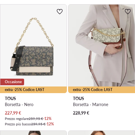
Occasione
extra -25% Codice: LAST
extra -25% Codice: LAST
TOUS
TOUS
Borsetta · Nero
Borsetta · Marrone
Prezzo attuale
227,99
€
228,99
€
Prezzo regolare
259,95 €
-12%
Prezzo più basso
259,95 €
-12%