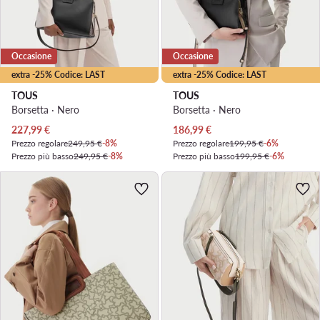
Occasione
Occasione
extra -25% Codice: LAST
extra -25% Codice: LAST
TOUS
TOUS
Borsetta · Nero
Borsetta · Nero
Prezzo attuale
Prezzo attuale
227,99
€
186,99
€
Prezzo regolare
249,95 €
-8%
Prezzo regolare
199,95 €
-6%
Prezzo più basso
249,95 €
-8%
Prezzo più basso
199,95 €
-6%