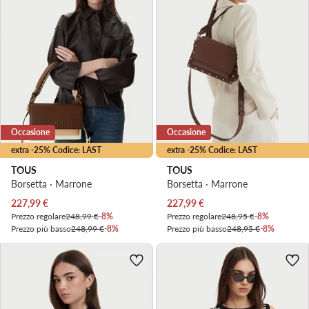
Occasione
Occasione
extra -25% Codice: LAST
extra -25% Codice: LAST
TOUS
TOUS
Borsetta · Marrone
Borsetta · Marrone
Prezzo attuale
Prezzo attuale
227,99
€
227,99
€
Prezzo regolare
248,99 €
-8%
Prezzo regolare
248,95 €
-8%
Prezzo più basso
248,99 €
-8%
Prezzo più basso
248,95 €
-8%