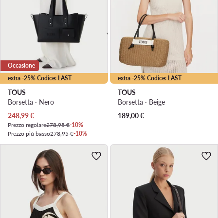
Occasione
extra -25% Codice: LAST
extra -25% Codice: LAST
TOUS
TOUS
Borsetta · Nero
Borsetta · Beige
Prezzo attuale
248,99
€
189,00
€
Prezzo regolare
278,95 €
-10%
Prezzo più basso
278,95 €
-10%