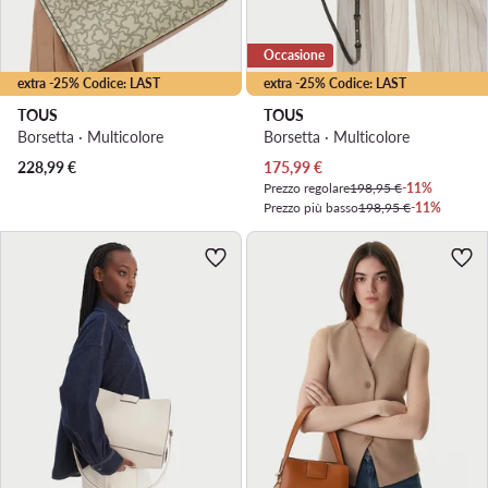
Occasione
extra -25% Codice: LAST
extra -25% Codice: LAST
TOUS
TOUS
Borsetta · Multicolore
Borsetta · Multicolore
Prezzo attuale
228,99
€
175,99
€
Prezzo regolare
198,95 €
-11%
Prezzo più basso
198,95 €
-11%