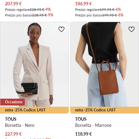
Prezzo attuale
Prezzo attuale
207,99
€
186,99
€
Prezzo regolare
228,95 €
-9%
Prezzo regolare
199,95 €
-6%
Prezzo più basso
228,95 €
-9%
Prezzo più basso
199,95 €
-6%
Occasione
extra -25% Codice: LAST
extra -25% Codice: LAST
TOUS
TOUS
Borsetta · Nero
Borsetta · Marrone
Prezzo attuale
227,99
€
118,99
€