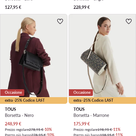
127,95
€
228,99
€
Occasione
Occasione
extra -25% Codice: LAST
extra -25% Codice: LAST
TOUS
TOUS
Borsetta · Nero
Borsetta · Marrone
Prezzo attuale
Prezzo attuale
248,99
€
175,99
€
Prezzo regolare
278,95 €
-10%
Prezzo regolare
198,95 €
-11%
Prezzo più basso
278,95 €
-10%
Prezzo più basso
198,95 €
-11%