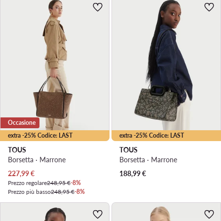
Occasione
extra -25% Codice: LAST
extra -25% Codice: LAST
TOUS
TOUS
Borsetta · Marrone
Borsetta · Marrone
Prezzo attuale
227,99
€
188,99
€
Prezzo regolare
248,95 €
-8%
Prezzo più basso
248,95 €
-8%