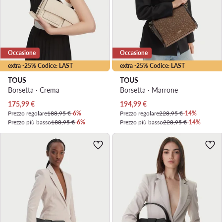
Occasione
Occasione
extra -25% Codice: LAST
extra -25% Codice: LAST
TOUS
TOUS
Borsetta · Crema
Borsetta · Marrone
Prezzo attuale
Prezzo attuale
175,99
€
194,99
€
Prezzo regolare
188,95 €
-6%
Prezzo regolare
228,95 €
-14%
Prezzo più basso
188,95 €
-6%
Prezzo più basso
228,95 €
-14%