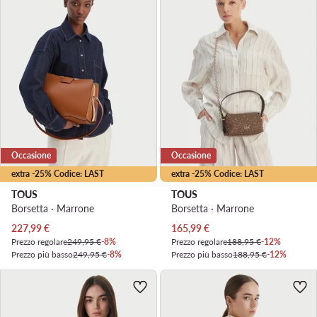
Occasione
Occasione
extra -25% Codice: LAST
extra -25% Codice: LAST
TOUS
TOUS
Borsetta · Marrone
Borsetta · Marrone
Prezzo attuale
Prezzo attuale
227,99
€
165,99
€
Prezzo regolare
249,95 €
-8%
Prezzo regolare
188,95 €
-12%
Prezzo più basso
249,95 €
-8%
Prezzo più basso
188,95 €
-12%