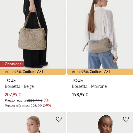
Occasione
extra -25% Codice: LAST
extra -25% Codice: LAST
TOUS
TOUS
Borsetta · Beige
Borsetta · Marrone
Prezzo attuale
207,99
€
198,99
€
Prezzo regolare
228,99 €
-9%
Prezzo più basso
228,99 €
-9%