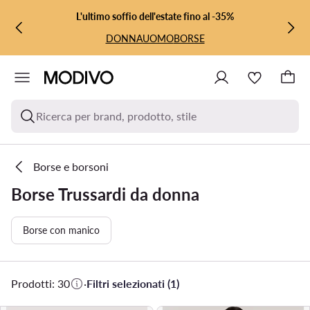
VAI AL CONTENUTO PRINCIPALE
VAI ALLA RICERCA
L'ultimo soffio dell'estate fino al -35%
DONNA
UOMO
BORSE
Ricerca per brand, prodotto, stile
Borse e borsoni
Borse Trussardi da donna
Borse con manico
Prodotti: 30
·
Filtri selezionati (1)