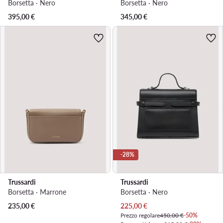
Borsetta · Nero
Borsetta · Nero
395,00
€
345,00
€
-28%
Trussardi
Trussardi
Borsetta · Marrone
Borsetta · Nero
Prezzo attuale
235,00
€
225,00
€
Prezzo regolare
450,00 €
-50%