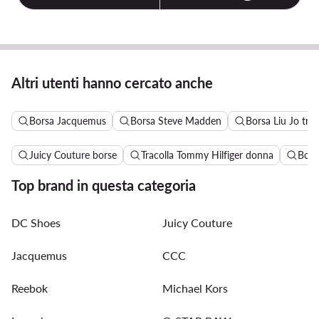
Altri utenti hanno cercato anche
Borsa Jacquemus
Borsa Steve Madden
Borsa Liu Jo trac
Juicy Couture borse
Tracolla Tommy Hilfiger donna
Bors
Top brand in questa categoria
DC Shoes
Juicy Couture
Jacquemus
CCC
Reebok
Michael Kors