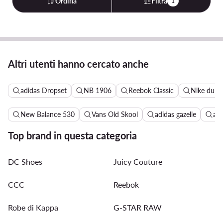
Ordina
Filtra
1
Altri utenti hanno cercato anche
adidas Dropset
NB 1906
Reebok Classic
Nike dunk
New Balance 530
Vans Old Skool
adidas gazelle
ad
Top brand in questa categoria
DC Shoes
Juicy Couture
CCC
Reebok
Robe di Kappa
G-STAR RAW