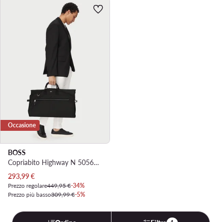
Occasione
BOSS
Copriabito Highway N 50563296 Nero
Prezzo attuale
293,99
€
Prezzo regolare
449,95 €
-34%
Prezzo più basso
309,99 €
-5%