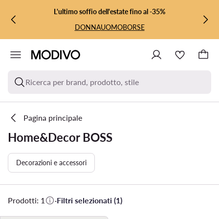
VAI AL CONTENUTO PRINCIPALE
VAI ALLA RICERCA
L'ultimo soffio dell'estate fino al -35%
DONNA
UOMO
BORSE
Ricerca per brand, prodotto, stile
Pagina principale
Home&Decor BOSS
Decorazioni e accessori
Prodotti: 1
·
Filtri selezionati (1)