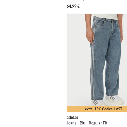
64,99
€
extra -15% Codice: LAST
adidas
Jeans · Blu · Regular Fit