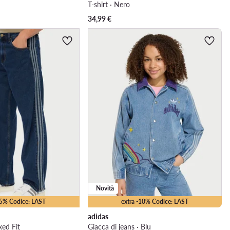
T-shirt · Nero
34,99
€
Novità
15% Codice: LAST
extra -10% Codice: LAST
adidas
xed Fit
Giacca di jeans · Blu