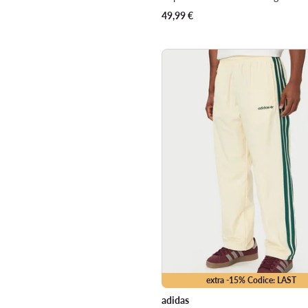
49,99
€
extra -15% Codice: LAST
adidas