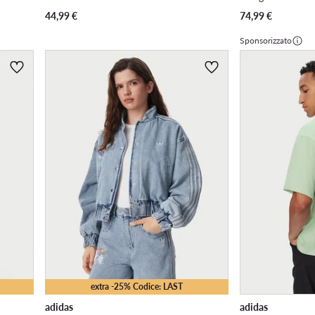
44,99
€
74,99
€
Sponsorizzato
extra -25% Codice: LAST
adidas
adidas