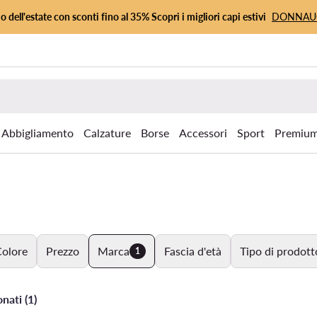
io dell'estate con sconti fino al 35% Scopri i migliori capi estivi
DONNA
Abbigliamento
Calzature
Borse
Accessori
Sport
Premiu
olore
Prezzo
Marca
Fascia d'età
Tipo di prodott
1
onati (1)