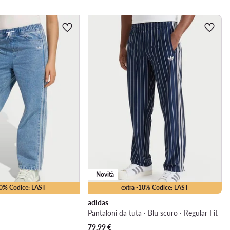
Novità
10% Codice: LAST
extra -10% Codice: LAST
adidas
Pantaloni da tuta · Blu scuro · Regular Fit
79,99
€