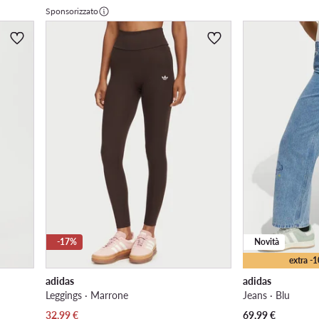
Sponsorizzato
-17%
Novità
extra -
adidas
adidas
Leggings · Marrone
Jeans · Blu
Prezzo attuale
32,99
€
69,99
€