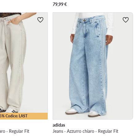
79,99
€
15% Codice: LAST
adidas
aro · Regular Fit
Jeans · Azzurro chiaro · Regular Fit