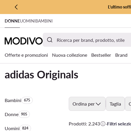
L'ultimo soff
VAI AL CONTENUTO PRINCIPALE
DONNE
UOMINI
BAMBINI
VAI ALLA RICERCA
Offerte e promozioni
Nuova collezione
Bestseller
Brand
adidas Originals
Bambini
Quantità di prodotti:
675
Ordina per
Taglia
C
Donne
Quantità di prodotti:
905
Prodotti: 2.243
·
Filtri selezi
Uomini
Quantità di prodotti:
824