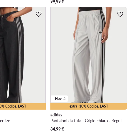
99,99
€
Novità
10% Codice: LAST
extra -10% Codice: LAST
adidas
ersize
Pantaloni da tuta · Grigio chiaro · Regular Fit
84,99
€