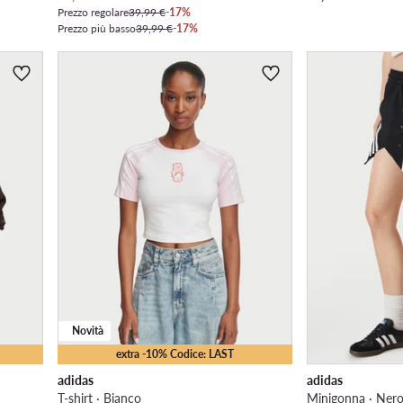
Prezzo regolare
39,99 €
-17%
Prezzo più basso
39,99 €
-17%
Novità
extra -10% Codice: LAST
adidas
adidas
T-shirt · Bianco
Minigonna · Nero