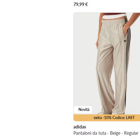
79,99
€
Novità
extra -10% Codice: LAST
adidas
Pantaloni da tuta · Beige · Regular 