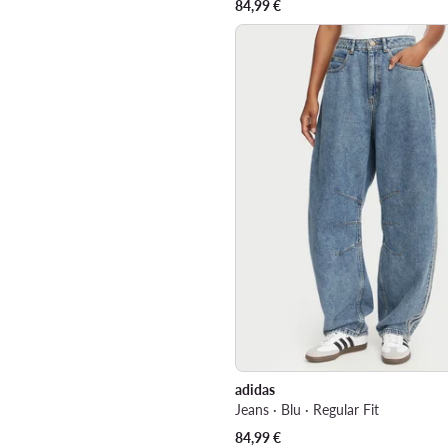
84,99
€
adidas
Jeans · Blu · Regular Fit
84,99
€