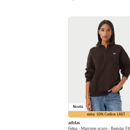
Novità
extra -10% Codice: LAST
adidas
Felpa · Marrone scuro · Regular Fit