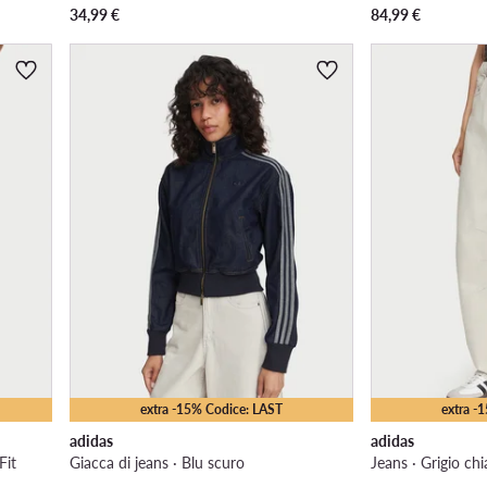
34,99
€
84,99
€
extra -15% Codice: LAST
extra -
adidas
adidas
Fit
Giacca di jeans · Blu scuro
Jeans · Grigio chi