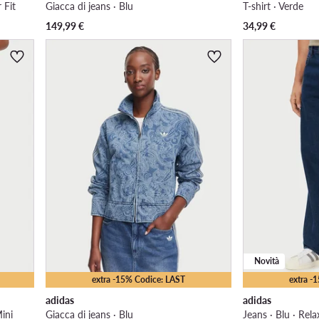
 Fit
Giacca di jeans · Blu
T-shirt · Verde
149,99
€
34,99
€
Novità
extra -15% Codice: LAST
extra -
adidas
adidas
ini
Giacca di jeans · Blu
Jeans · Blu · Rela