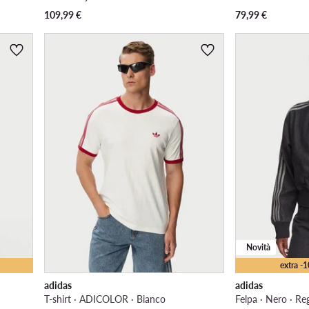
109,99
€
79,99
€
Novità
extra -
adidas
adidas
T-shirt · ADICOLOR · Bianco
Felpa · Nero · Reg