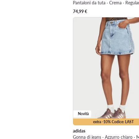
Pantaloni da tuta · Crema · Regular
74,99
€
Novità
extra -10% Codice: LAST
adidas
Gonna di jeans · Azzurro chiaro · M