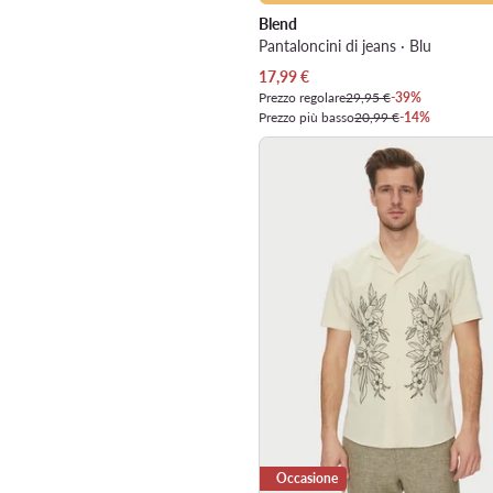
Blend
Pantaloncini di jeans · Blu
Prezzo attuale
17,99
€
Prezzo regolare
29,95 €
-39%
Prezzo più basso
20,99 €
-14%
Occasione