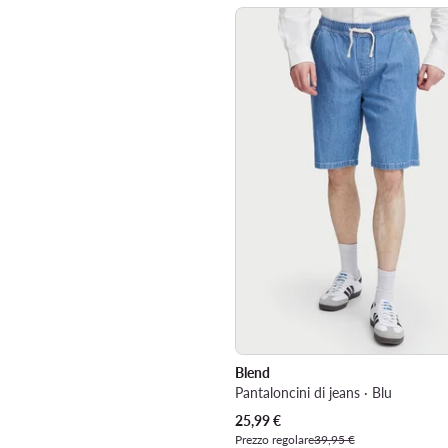
Blend
Pantaloncini di jeans · Blu
Prezzo attuale
25,99
€
Prezzo regolare
39,95 €