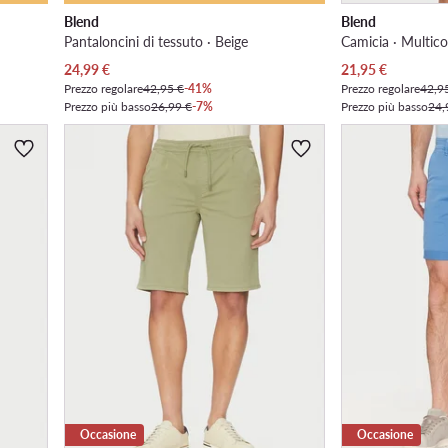
Blend
Blend
Pantaloncini di tessuto · Beige
Camicia · Multico
Prezzo attuale
Prezzo attuale
24,99
€
21,95
€
Prezzo regolare
42,95 €
-41%
Prezzo regolare
42,9
Prezzo più basso
26,99 €
-7%
Prezzo più basso
24,
Occasione
Occasione