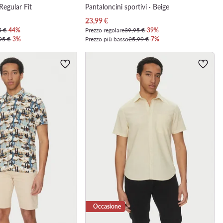
Regular Fit
Pantaloncini sportivi · Beige
Prezzo attuale
23,99
€
5 €
-44%
Prezzo regolare
39,95 €
-39%
95 €
-3%
Prezzo più basso
25,99 €
-7%
Occasione