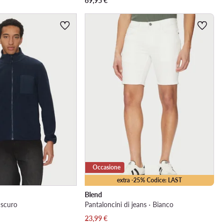
69,95
€
Occasione
extra -25% Codice: LAST
Blend
u scuro
Pantaloncini di jeans · Bianco
Prezzo attuale
23,99
€