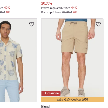
Prezzo attuale
20,99
€
5 €
-42%
Prezzo regolare
37,95 €
-44%
99 €
-8%
Prezzo più basso
21,99 €
-4%
Occasione
extra -25% Codice: LAST
Blend