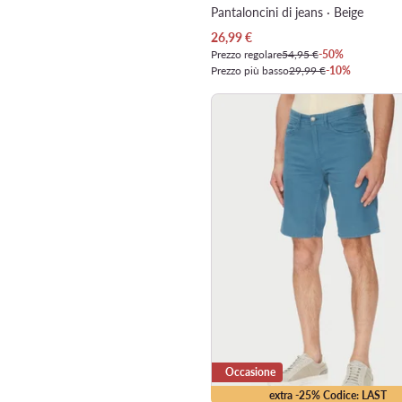
Pantaloncini di jeans · Beige
Prezzo attuale
26,99
€
Prezzo regolare
54,95 €
-50%
Prezzo più basso
29,99 €
-10%
Occasione
extra -25% Codice: LAST