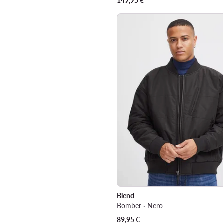
149,95
€
Blend
Bomber · Nero
89,95
€