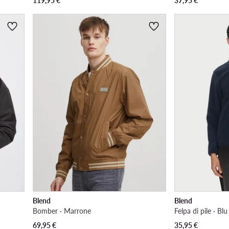
119,95
€
37,95
€
Blend
Blend
Bomber · Marrone
Felpa di pile · Bl
69,95
€
35,95
€