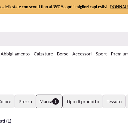
io dell'estate con sconti fino al 35% Scopri i migliori capi estivi
DONNA
Abbigliamento
Calzature
Borse
Accessori
Sport
Premiu
olore
Prezzo
Marca
Tipo di prodotto
Tessuto
1
ati (1)