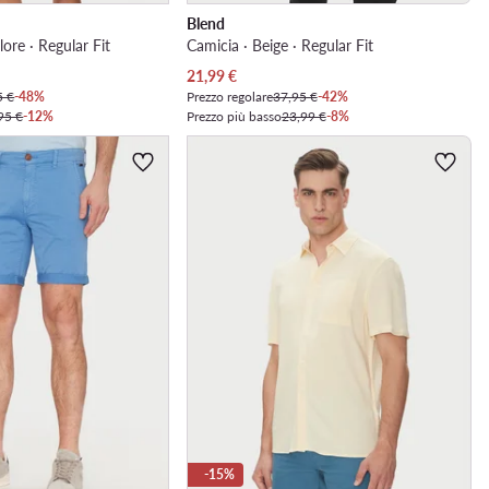
Blend
lore · Regular Fit
Camicia · Beige · Regular Fit
Prezzo attuale
21,99
€
5 €
-48%
Prezzo regolare
37,95 €
-42%
95 €
-12%
Prezzo più basso
23,99 €
-8%
-15%