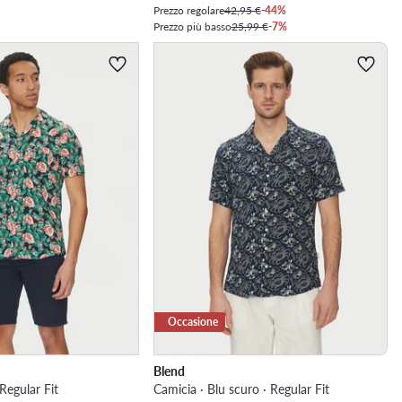
Prezzo regolare
42,95 €
-44%
Prezzo più basso
25,99 €
-7%
Occasione
Blend
 Regular Fit
Camicia · Blu scuro · Regular Fit