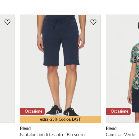
Occasione
Occasione
extra -25% Codice: LAST
Blend
Blend
Pantaloncini di tessuto · Blu scuro
Camicia · Verde ·