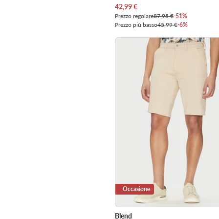
Prezzo attuale
42,99
€
Prezzo regolare
87,95 €
-51%
Prezzo più basso
45,99 €
-6%
Occasione
Blend