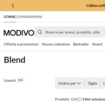
L'ultimo soff
VAI AL CONTENUTO PRINCIPALE
DONNE
UOMINI
BAMBINI
VAI ALLA RICERCA
Offerte e promozioni
Nuova collezione
Bestseller
Brand
Blend
Uomini
Quantità di prodotti:
114
Ordina per
Taglia
C
Prodotti: 114
·
Filtri selezion