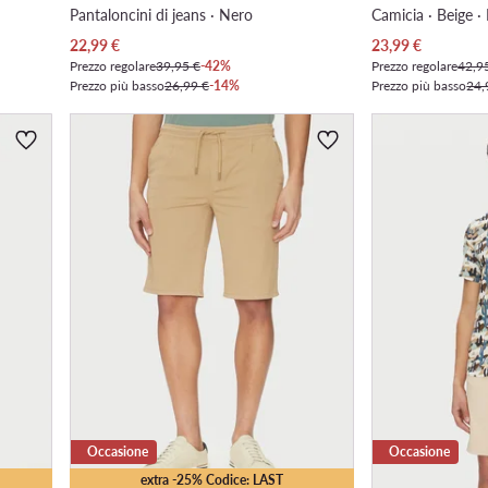
Pantaloncini di jeans · Nero
Camicia · Beige · 
Prezzo attuale
Prezzo attuale
22,99
€
23,99
€
Prezzo regolare
39,95 €
-42%
Prezzo regolare
42,9
Prezzo più basso
26,99 €
-14%
Prezzo più basso
24,
Occasione
Occasione
extra -25% Codice: LAST