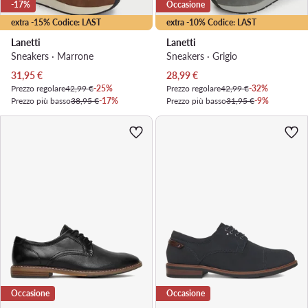
-17%
Occasione
extra -15% Codice: LAST
extra -10% Codice: LAST
Lanetti
Lanetti
Sneakers · Marrone
Sneakers · Grigio
Prezzo attuale
Prezzo attuale
31,95
€
28,99
€
Prezzo regolare
42,99 €
-25%
Prezzo regolare
42,99 €
-32%
Prezzo più basso
38,95 €
-17%
Prezzo più basso
31,95 €
-9%
Occasione
Occasione