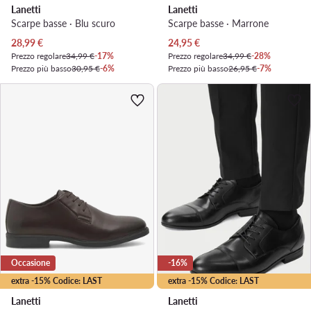
Lanetti
Lanetti
Scarpe basse · Blu scuro
Scarpe basse · Marrone
Prezzo attuale
Prezzo attuale
28,99
€
24,95
€
Prezzo regolare
34,99 €
-17%
Prezzo regolare
34,99 €
-28%
Prezzo più basso
30,95 €
-6%
Prezzo più basso
26,95 €
-7%
Occasione
-16%
extra -15% Codice: LAST
extra -15% Codice: LAST
Lanetti
Lanetti