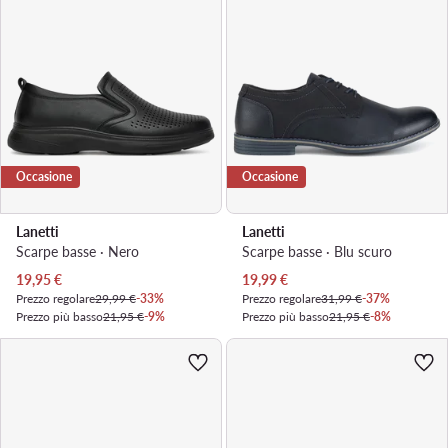
Occasione
Occasione
Lanetti
Lanetti
Scarpe basse · Nero
Scarpe basse · Blu scuro
Prezzo attuale
Prezzo attuale
19,95
€
19,99
€
Prezzo regolare
29,99 €
-33%
Prezzo regolare
31,99 €
-37%
Prezzo più basso
21,95 €
-9%
Prezzo più basso
21,95 €
-8%