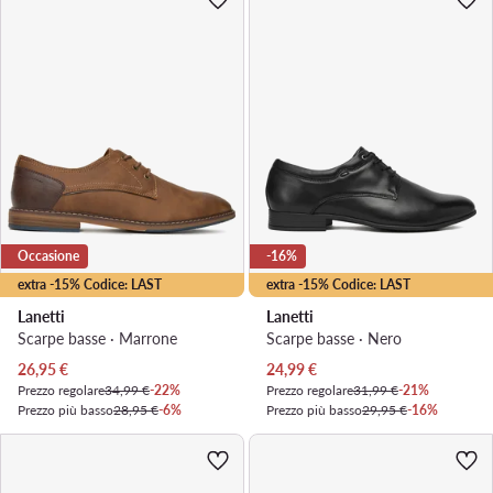
Occasione
-16%
extra -15% Codice: LAST
extra -15% Codice: LAST
Lanetti
Lanetti
Scarpe basse · Marrone
Scarpe basse · Nero
Prezzo attuale
Prezzo attuale
26,95
€
24,99
€
Prezzo regolare
34,99 €
-22%
Prezzo regolare
31,99 €
-21%
Prezzo più basso
28,95 €
-6%
Prezzo più basso
29,95 €
-16%