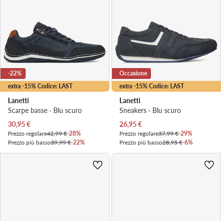
-22%
Occasione
extra -15% Codice: LAST
extra -15% Codice: LAST
Lanetti
Lanetti
Scarpe basse · Blu scuro
Sneakers · Blu scuro
Prezzo attuale
Prezzo attuale
30,95
€
26,95
€
Prezzo regolare
42,99 €
-28%
Prezzo regolare
37,99 €
-29%
Prezzo più basso
39,99 €
-22%
Prezzo più basso
28,95 €
-6%