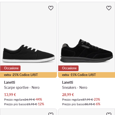
Occasione
Occasione
extra -25% Codice: LAST
extra -15% Codice: LAST
Lanetti
Lanetti
Scarpe sportive · Nero
Sneakers · Nero
Prezzo attuale
Prezzo attuale
13,99
€
28,99
€
Prezzo regolare
24,99 €
-44%
Prezzo regolare
37,99 €
-23%
Prezzo più basso
15,95 €
-12%
Prezzo più basso
30,95 €
-6%