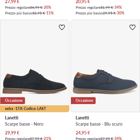
Prezzo attuale
Prezzo attuale
27,99
€
20,95
€
Prezzo regolare
34,99 €
-20%
Prezzo regolare
31,99 €
-34%
Prezzo più basso
32,95 €
-15%
Prezzo più basso
29,95 €
-30%
Occasione
Occasione
extra -15% Codice: LAST
Lanetti
Lanetti
Scarpe basse · Nero
Scarpe basse · Blu scuro
Prezzo attuale
Prezzo attuale
29,99
€
24,95
€
Prezzo regolare
37,99 €
-21%
Prezzo regolare
37,99 €
-34%