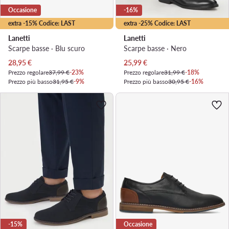
Occasione
-16%
extra -15% Codice: LAST
extra -25% Codice: LAST
Lanetti
Lanetti
Scarpe basse · Blu scuro
Scarpe basse · Nero
Prezzo attuale
Prezzo attuale
28,95
€
25,99
€
Prezzo regolare
37,99 €
-23%
Prezzo regolare
31,99 €
-18%
Prezzo più basso
31,95 €
-9%
Prezzo più basso
30,95 €
-16%
-15%
Occasione