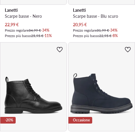
Lanetti
Lanetti
Scarpe basse · Nero
Scarpe basse · Blu scuro
Prezzo attuale
Prezzo attuale
22,99
€
20,95
€
Prezzo regolare
34,99 €
-34%
Prezzo regolare
31,99 €
-34%
Prezzo più basso
25,95 €
-11%
Prezzo più basso
22,95 €
-8%
-20%
Occasione