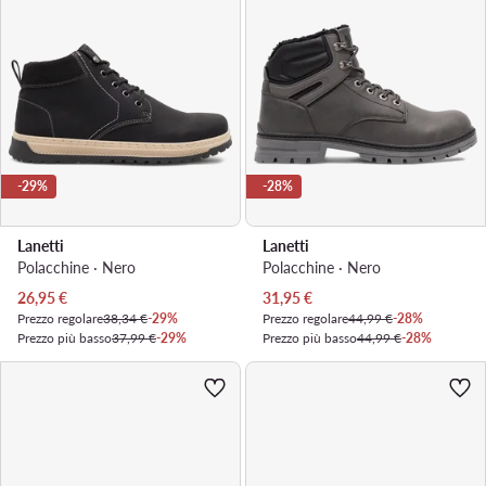
-29%
-28%
Lanetti
Lanetti
Polacchine · Nero
Polacchine · Nero
Prezzo attuale
Prezzo attuale
26,95
€
31,95
€
Prezzo regolare
38,34 €
-29%
Prezzo regolare
44,99 €
-28%
Prezzo più basso
37,99 €
-29%
Prezzo più basso
44,99 €
-28%