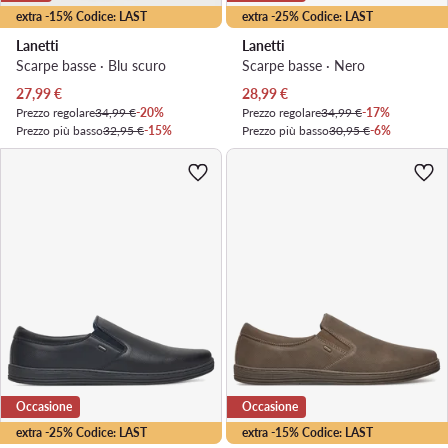
extra -15% Codice: LAST
extra -25% Codice: LAST
Lanetti
Lanetti
Scarpe basse · Blu scuro
Scarpe basse · Nero
Prezzo attuale
Prezzo attuale
27,99
€
28,99
€
Prezzo regolare
34,99 €
-20%
Prezzo regolare
34,99 €
-17%
Prezzo più basso
32,95 €
-15%
Prezzo più basso
30,95 €
-6%
Occasione
Occasione
extra -25% Codice: LAST
extra -15% Codice: LAST