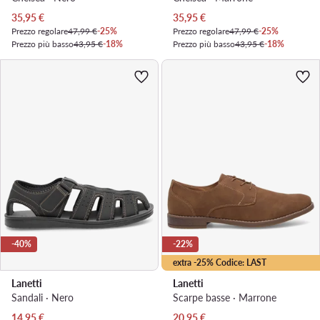
Prezzo attuale
Prezzo attuale
35,95
€
35,95
€
Prezzo regolare
47,99 €
-25%
Prezzo regolare
47,99 €
-25%
Prezzo più basso
43,95 €
-18%
Prezzo più basso
43,95 €
-18%
-40%
-22%
extra -25% Codice: LAST
Lanetti
Lanetti
Sandali · Nero
Scarpe basse · Marrone
Prezzo attuale
Prezzo attuale
14,95
€
20,95
€