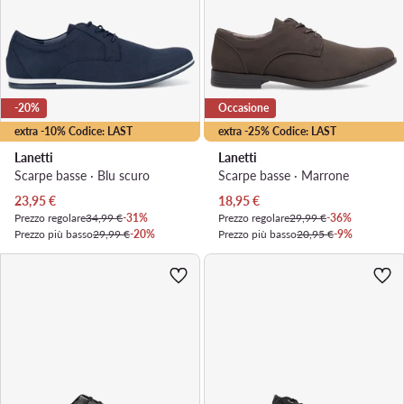
-20%
Occasione
extra -10% Codice: LAST
extra -25% Codice: LAST
Lanetti
Lanetti
Scarpe basse · Blu scuro
Scarpe basse · Marrone
Prezzo attuale
Prezzo attuale
23,95
€
18,95
€
Prezzo regolare
34,99 €
-31%
Prezzo regolare
29,99 €
-36%
Prezzo più basso
29,99 €
-20%
Prezzo più basso
20,95 €
-9%