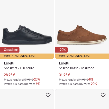
Occasione
-20%
extra -15% Codice: LAST
extra -25% Codice: LAST
Lanetti
Lanetti
Sneakers · Blu scuro
Scarpe basse · Marrone
Prezzo attuale
Prezzo attuale
28,95
€
31,95
€
Prezzo regolare
37,99 €
-23%
Prezzo regolare
34,99 €
-8%
Prezzo più basso
31,95 €
-9%
Prezzo più basso
39,99 €
-20%