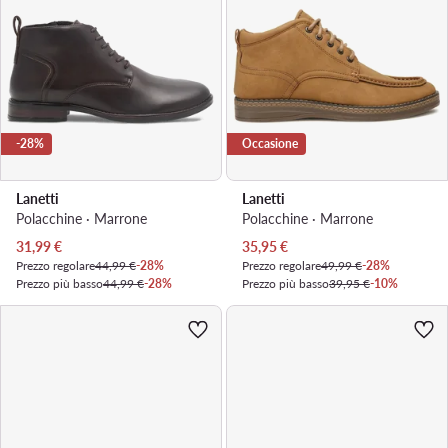
-28%
Occasione
Lanetti
Lanetti
Polacchine · Marrone
Polacchine · Marrone
Prezzo attuale
Prezzo attuale
31,99
€
35,95
€
Prezzo regolare
44,99 €
-28%
Prezzo regolare
49,99 €
-28%
Prezzo più basso
44,99 €
-28%
Prezzo più basso
39,95 €
-10%