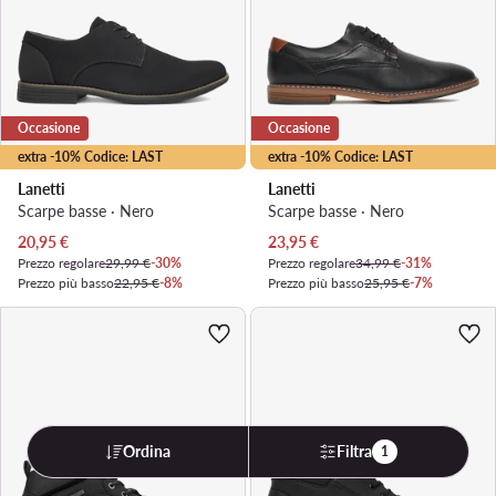
Occasione
Occasione
extra -10% Codice: LAST
extra -10% Codice: LAST
Lanetti
Lanetti
Scarpe basse · Nero
Scarpe basse · Nero
Prezzo attuale
Prezzo attuale
20,95
€
23,95
€
Prezzo regolare
29,99 €
-30%
Prezzo regolare
34,99 €
-31%
Prezzo più basso
22,95 €
-8%
Prezzo più basso
25,95 €
-7%
Ordina
Filtra
1