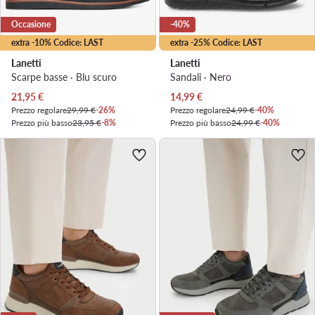
Occasione
-40%
extra -10% Codice: LAST
extra -25% Codice: LAST
Lanetti
Lanetti
Scarpe basse · Blu scuro
Sandali · Nero
Prezzo attuale
Prezzo attuale
21,95
€
14,99
€
Prezzo regolare
29,99 €
-26%
Prezzo regolare
24,99 €
-40%
Prezzo più basso
23,95 €
-8%
Prezzo più basso
24,99 €
-40%