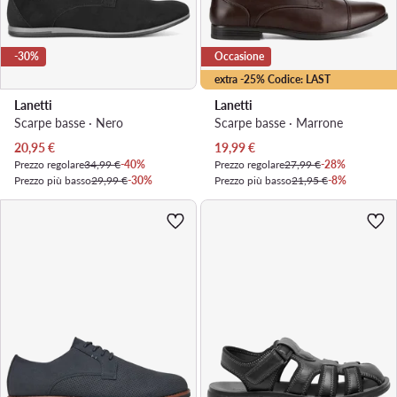
-30%
Occasione
extra -25% Codice: LAST
Lanetti
Lanetti
Scarpe basse · Nero
Scarpe basse · Marrone
Prezzo attuale
Prezzo attuale
20,95
€
19,99
€
Prezzo regolare
34,99 €
-40%
Prezzo regolare
27,99 €
-28%
Prezzo più basso
29,99 €
-30%
Prezzo più basso
21,95 €
-8%