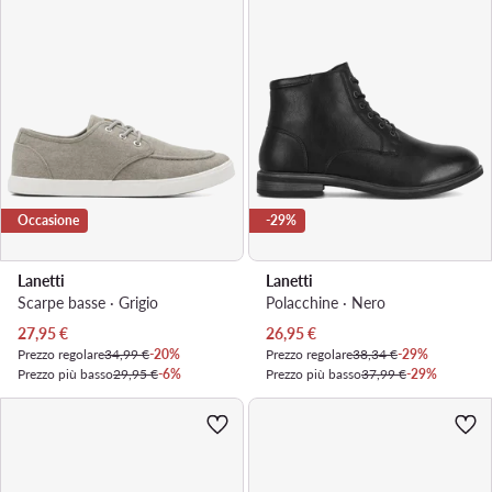
Occasione
-29%
Lanetti
Lanetti
Scarpe basse · Grigio
Polacchine · Nero
Prezzo attuale
Prezzo attuale
27,95
€
26,95
€
Prezzo regolare
34,99 €
-20%
Prezzo regolare
38,34 €
-29%
Prezzo più basso
29,95 €
-6%
Prezzo più basso
37,99 €
-29%