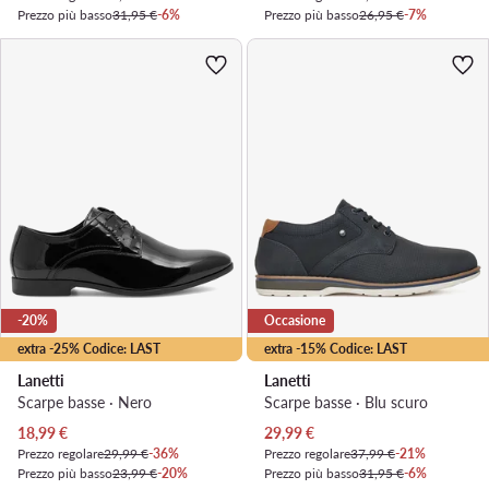
Prezzo più basso
31,95 €
-6%
Prezzo più basso
26,95 €
-7%
-20%
Occasione
extra -25% Codice: LAST
extra -15% Codice: LAST
Lanetti
Lanetti
Scarpe basse · Nero
Scarpe basse · Blu scuro
Prezzo attuale
Prezzo attuale
18,99
€
29,99
€
Prezzo regolare
29,99 €
-36%
Prezzo regolare
37,99 €
-21%
Prezzo più basso
23,99 €
-20%
Prezzo più basso
31,95 €
-6%