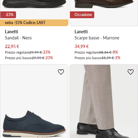
-23%
Occasione
extra -15% Codice: LAST
Lanetti
Lanetti
Sandali · Nero
Scarpe basse · Marrone
Prezzo attuale
Prezzo attuale
22,95
€
34,99
€
Prezzo regolare
29,99 €
-23%
Prezzo regolare
38,34 €
-8%
Prezzo più basso
29,99 €
-23%
Prezzo più basso
35,99 €
-2%