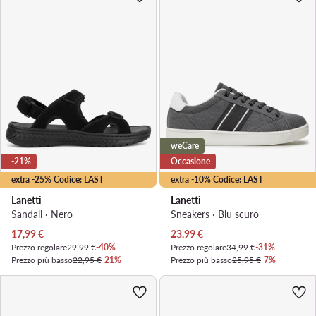
weCare
-21%
Occasione
extra -25% Codice: LAST
extra -10% Codice: LAST
Lanetti
Lanetti
Sandali · Nero
Sneakers · Blu scuro
Prezzo attuale
Prezzo attuale
17,99
€
23,99
€
Prezzo regolare
29,99 €
-40%
Prezzo regolare
34,99 €
-31%
Prezzo più basso
22,95 €
-21%
Prezzo più basso
25,95 €
-7%