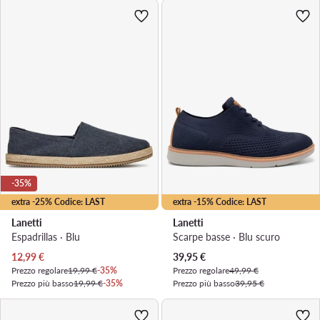
-35%
extra -25% Codice: LAST
extra -15% Codice: LAST
Lanetti
Lanetti
Espadrillas · Blu
Scarpe basse · Blu scuro
Prezzo attuale
Prezzo attuale
12,99
€
39,95
€
Prezzo regolare
19,99 €
-35%
Prezzo regolare
49,99 €
Prezzo più basso
19,99 €
-35%
Prezzo più basso
39,95 €