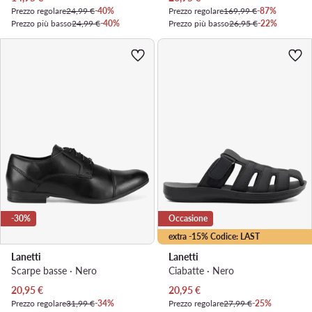
Prezzo regolare
24,99 €
-40%
Prezzo regolare
169,99 €
-87%
Prezzo più basso
24,99 €
-40%
Prezzo più basso
26,95 €
-22%
-30%
Occasione
extra -15% Codice: LAST
Lanetti
Lanetti
Scarpe basse · Nero
Ciabatte · Nero
Prezzo attuale
Prezzo attuale
20,95
€
20,95
€
Prezzo regolare
31,99 €
-34%
Prezzo regolare
27,99 €
-25%