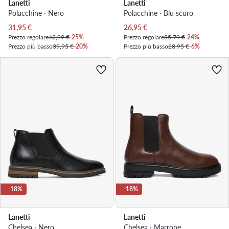
Lanetti
Lanetti
Polacchine · Nero
Polacchine · Blu scuro
Prezzo attuale
Prezzo attuale
31,95
€
26,95
€
Prezzo regolare
42,99 €
-25%
Prezzo regolare
35,79 €
-24%
Prezzo più basso
39,95 €
-20%
Prezzo più basso
28,95 €
-6%
-18%
-18%
Lanetti
Lanetti
Chelsea · Nero
Chelsea · Marrone