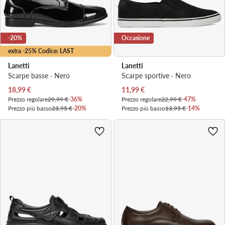
-20%
Occasione
extra -25% Codice: LAST
Lanetti
Lanetti
Scarpe basse · Nero
Scarpe sportive · Nero
Prezzo attuale
Prezzo attuale
18,99
€
11,99
€
Prezzo regolare
29,99 €
-36%
Prezzo regolare
22,99 €
-47%
Prezzo più basso
23,95 €
-20%
Prezzo più basso
13,95 €
-14%