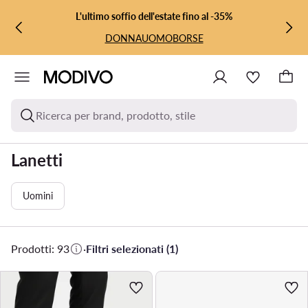
VAI AL CONTENUTO PRINCIPALE
VAI ALLA RICERCA
L'ultimo soffio dell'estate fino al -35%
DONNA
UOMO
BORSE
Ricerca per brand, prodotto, stile
Lanetti
Uomini
Prodotti: 93
·
Filtri selezionati (1)