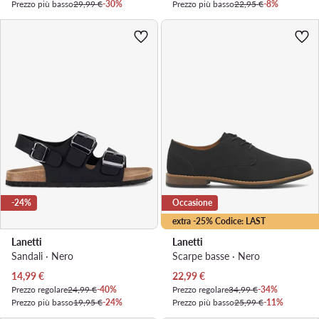
Prezzo più basso
29,99 €
-30%
Prezzo più basso
22,95 €
-8%
-24%
Occasione
extra -25% Codice: LAST
Lanetti
Lanetti
Sandali · Nero
Scarpe basse · Nero
Prezzo attuale
Prezzo attuale
14,99
€
22,99
€
Prezzo regolare
24,99 €
-40%
Prezzo regolare
34,99 €
-34%
Prezzo più basso
19,95 €
-24%
Prezzo più basso
25,99 €
-11%