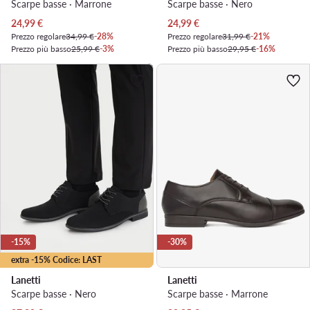
Scarpe basse · Marrone
Scarpe basse · Nero
Prezzo attuale
Prezzo attuale
24,99
€
24,99
€
Prezzo regolare
34,99 €
-28%
Prezzo regolare
31,99 €
-21%
Prezzo più basso
25,99 €
-3%
Prezzo più basso
29,95 €
-16%
-15%
-30%
extra -15% Codice: LAST
Lanetti
Lanetti
Scarpe basse · Nero
Scarpe basse · Marrone