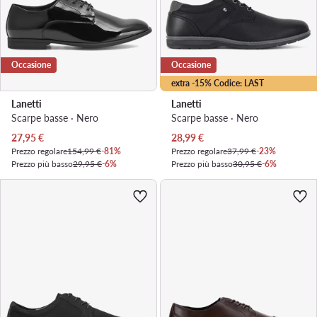
Occasione
Occasione
extra -15% Codice: LAST
Lanetti
Lanetti
Scarpe basse · Nero
Scarpe basse · Nero
Prezzo attuale
Prezzo attuale
27,95
€
28,99
€
Prezzo regolare
154,99 €
-81%
Prezzo regolare
37,99 €
-23%
Prezzo più basso
29,95 €
-6%
Prezzo più basso
30,95 €
-6%