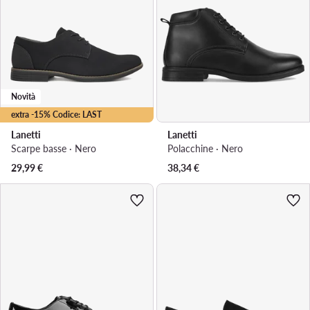
Novità
extra -15% Codice: LAST
Lanetti
Lanetti
Scarpe basse · Nero
Polacchine · Nero
29,99
€
38,34
€