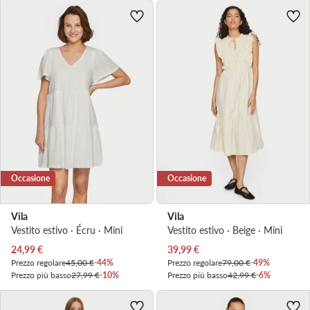
Occasione
Occasione
Vila
Vila
Vestito estivo · Écru · Mini
Vestito estivo · Beige · Mini
Prezzo attuale
Prezzo attuale
24,99
€
39,99
€
Prezzo regolare
45,00 €
-44%
Prezzo regolare
79,00 €
-49%
Prezzo più basso
27,99 €
-10%
Prezzo più basso
42,99 €
-6%