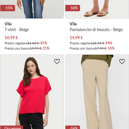
-15%
-16%
Vila
Vila
T-shirt · Beige
Pantaloncini di tessuto · Beige
Prezzo attuale
Prezzo attuale
16,99
€
14,99
€
Prezzo regolare
31,00 €
-45%
Prezzo regolare
26,95 €
-44%
Prezzo più basso
19,99 €
-15%
Prezzo più basso
17,99 €
-16%
Occasione
-16%