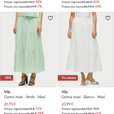
Prezzo regolare
49,95 €
-49%
Prezzo regolare
55,00 €
-45%
Prezzo più basso
26,99 €
-7%
Prezzo più basso
34,95 €
-14%
-18%
Occasione
Vila
Vila
Gonna maxi · Verde · Maxi
Gonna maxi · Bianco · Maxi
Prezzo attuale
Prezzo attuale
21,95
€
23,99
€
Prezzo regolare
44,95 €
-51%
Prezzo regolare
44,95 €
-46%
Prezzo più basso
26,95 €
-18%
Prezzo più basso
26,99 €
-11%