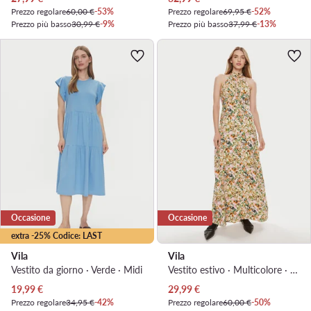
Prezzo regolare
60,00 €
-53%
Prezzo regolare
69,95 €
-52%
Prezzo più basso
30,99 €
-9%
Prezzo più basso
37,99 €
-13%
Occasione
Occasione
extra -25% Codice: LAST
Vila
Vila
Vestito da giorno · Verde · Midi
Vestito estivo · Multicolore · Maxi
Prezzo attuale
Prezzo attuale
19,99
€
29,99
€
Prezzo regolare
34,95 €
-42%
Prezzo regolare
60,00 €
-50%