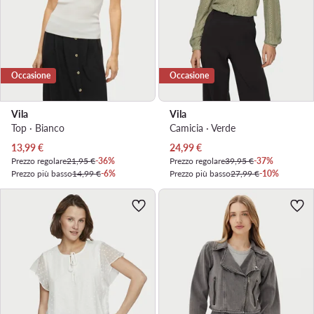
Occasione
Occasione
Vila
Vila
Top · Bianco
Camicia · Verde
Prezzo attuale
Prezzo attuale
13,99
€
24,99
€
Prezzo regolare
21,95 €
-36%
Prezzo regolare
39,95 €
-37%
Prezzo più basso
14,99 €
-6%
Prezzo più basso
27,99 €
-10%