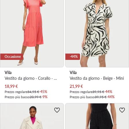
Occasione
-44%
Vila
Vila
Vestito da giorno · Corallo · Midi
Vestito da giorno · Beige · Mini
Prezzo attuale
Prezzo attuale
18,99
€
21,99
€
Prezzo regolare
34,95 €
-45%
Prezzo regolare
39,95 €
-44%
Prezzo più basso
20,99 €
-9%
Prezzo più basso
39,95 €
-44%