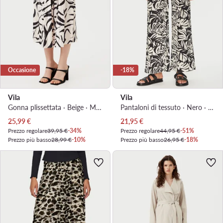
Occasione
-18%
Vila
Vila
Gonna plissettata · Beige · Midi
Pantaloni di tessuto · Nero · Regular Fit
Prezzo attuale
Prezzo attuale
25,99
€
21,95
€
Prezzo regolare
39,95 €
-34%
Prezzo regolare
44,95 €
-51%
Prezzo più basso
28,99 €
-10%
Prezzo più basso
26,95 €
-18%