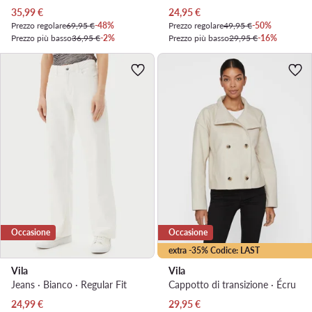
Prezzo attuale
Prezzo attuale
35,99
€
24,95
€
Prezzo regolare
69,95 €
-48%
Prezzo regolare
49,95 €
-50%
Prezzo più basso
36,95 €
-2%
Prezzo più basso
29,95 €
-16%
Occasione
Occasione
extra -35% Codice: LAST
Vila
Vila
Jeans · Bianco · Regular Fit
Cappotto di transizione · Écru
Prezzo attuale
Prezzo attuale
24,99
€
29,95
€