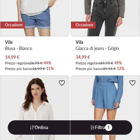
Occasione
Occasione
Vila
Vila
Blusa · Bianco
Giacca di jeans · Grigio
Prezzo attuale
Prezzo attuale
14,99
€
34,99
€
Prezzo regolare
26,95 €
-44%
Prezzo regolare
69,95 €
-49%
Prezzo più basso
16,99 €
-11%
Prezzo più basso
39,95 €
-12%
Ordina
Filtra
1