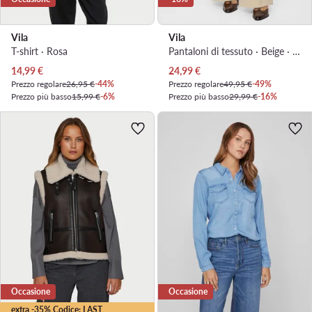
Vila
Vila
T-shirt · Rosa
Pantaloni di tessuto · Beige · Regular Fit
Prezzo attuale
Prezzo attuale
14,99
€
24,99
€
Prezzo regolare
26,95 €
-44%
Prezzo regolare
49,95 €
-49%
Prezzo più basso
15,99 €
-6%
Prezzo più basso
29,99 €
-16%
Occasione
Occasione
extra -35% Codice: LAST