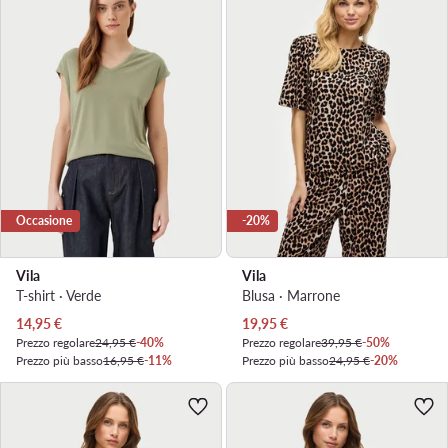
Occasione
-20%
Vila
Vila
T-shirt · Verde
Blusa · Marrone
Prezzo attuale
Prezzo attuale
14,95
€
19,95
€
Prezzo regolare
24,95 €
-40%
Prezzo regolare
39,95 €
-50%
Prezzo più basso
16,95 €
-11%
Prezzo più basso
24,95 €
-20%