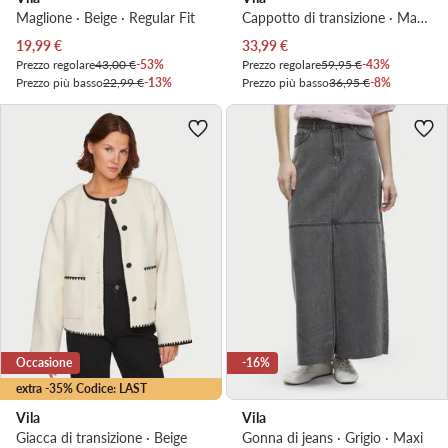
Maglione · Beige · Regular Fit
Cappotto di transizione · Marrone
Prezzo attuale
Prezzo attuale
19,99
€
33,99
€
Prezzo regolare
43,00 €
-53%
Prezzo regolare
59,95 €
-43%
Prezzo più basso
22,99 €
-13%
Prezzo più basso
36,95 €
-8%
Occasione
-16%
extra -35% Codice: LAST
Vila
Vila
Giacca di transizione · Beige
Gonna di jeans · Grigio · Maxi