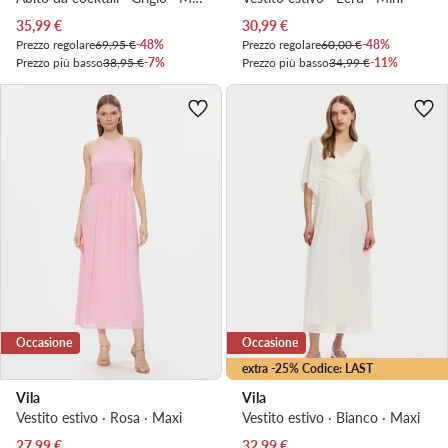
Prezzo attuale
Prezzo attuale
35,99
€
30,99
€
Prezzo regolare
69,95 €
-48%
Prezzo regolare
60,00 €
-48%
Prezzo più basso
38,95 €
-7%
Prezzo più basso
34,99 €
-11%
Occasione
Occasione
extra -25% Codice: LAST
Vila
Vila
Vestito estivo · Rosa · Maxi
Vestito estivo · Bianco · Maxi
Prezzo attuale
Prezzo attuale
27,99
€
32,99
€