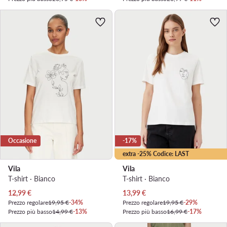
Occasione
-17%
extra -25% Codice: LAST
Vila
Vila
T-shirt · Bianco
T-shirt · Bianco
Prezzo attuale
Prezzo attuale
12,99
€
13,99
€
Prezzo regolare
19,95 €
-34%
Prezzo regolare
19,95 €
-29%
Prezzo più basso
14,99 €
-13%
Prezzo più basso
16,99 €
-17%