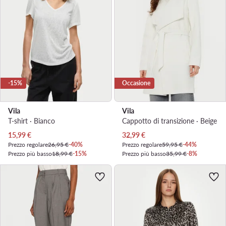
-15%
Occasione
Vila
Vila
T-shirt · Bianco
Cappotto di transizione · Beige
Prezzo attuale
Prezzo attuale
15,99
€
32,99
€
Prezzo regolare
26,95 €
-40%
Prezzo regolare
59,95 €
-44%
Prezzo più basso
18,99 €
-15%
Prezzo più basso
35,99 €
-8%