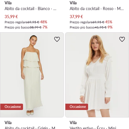
Vila
Vila
Abito da cocktail · Bianco · Midi
Abito da cocktail · Rosso · Midi, Asimmetrica
Prezzo attuale
Prezzo attuale
35,99
€
37,99
€
Prezzo regolare
69,95 €
-48%
Prezzo regolare
69,95 €
-45%
Prezzo più basso
38,99 €
-7%
Prezzo più basso
41,95 €
-9%
Occasione
Occasione
Vila
Vila
Abito da cocktail · Grigio · Maxi
Vestito estivo · Écru · Mini