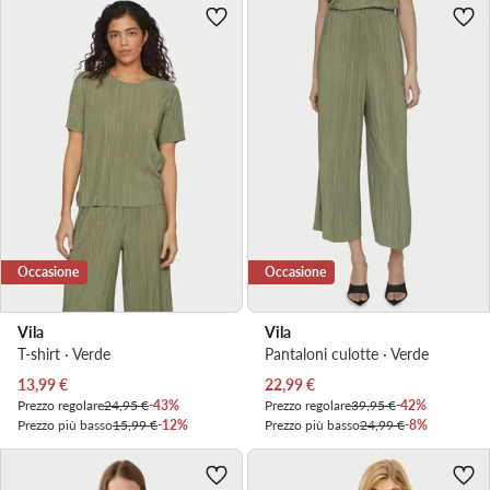
Occasione
Occasione
Vila
Vila
T-shirt · Verde
Pantaloni culotte · Verde
Prezzo attuale
Prezzo attuale
13,99
€
22,99
€
Prezzo regolare
24,95 €
-43%
Prezzo regolare
39,95 €
-42%
Prezzo più basso
15,99 €
-12%
Prezzo più basso
24,99 €
-8%