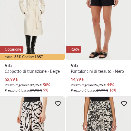
Occasione
-16%
extra -35% Codice: LAST
Vila
Vila
Cappotto di transizione · Beige
Pantaloncini di tessuto · Nero
Prezzo attuale
Prezzo attuale
53,99
€
14,99
€
Prezzo regolare
109,95 €
-50%
Prezzo regolare
26,95 €
-44%
Prezzo più basso
59,95 €
-9%
Prezzo più basso
17,99 €
-16%