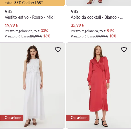
extra -35% Codice: LAST
Vila
Vila
Vestito estivo · Rosso · Midi
Abito da cocktail · Bianco · Mini
Prezzo attuale
Prezzo attuale
19,99
€
35,99
€
Prezzo regolare
29,95 €
-33%
Prezzo regolare
74,95 €
-51%
Prezzo più basso
23,99 €
-16%
Prezzo più basso
39,99 €
-10%
Occasione
Occasione