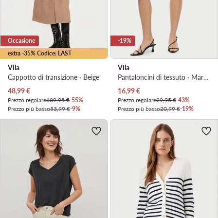
Occasione
-19%
extra -35% Codice: LAST
Vila
Vila
Cappotto di transizione · Beige
Pantaloncini di tessuto · Marrone
Prezzo attuale
Prezzo attuale
48,99
€
16,99
€
Prezzo regolare
109,95 €
-55%
Prezzo regolare
29,95 €
-43%
Prezzo più basso
53,99 €
-9%
Prezzo più basso
20,99 €
-19%