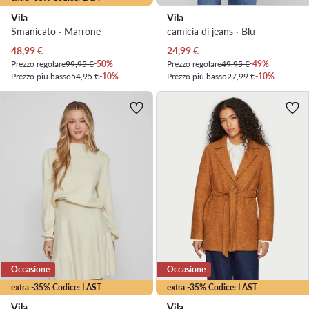
Vila
Vila
Smanicato · Marrone
camicia di jeans · Blu
Prezzo attuale
Prezzo attuale
48,99
€
24,99
€
Prezzo regolare
99,95 €
-50%
Prezzo regolare
49,95 €
-49%
Prezzo più basso
54,95 €
-10%
Prezzo più basso
27,99 €
-10%
Occasione
Occasione
extra -35% Codice: LAST
extra -35% Codice: LAST
Vila
Vila