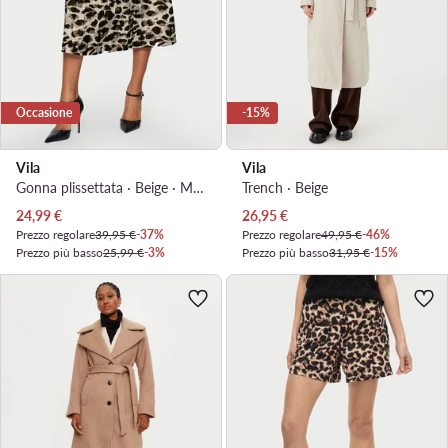
Occasione
-15%
Vila
Vila
Gonna plissettata · Beige · Midi
Trench · Beige
Prezzo attuale
Prezzo attuale
24,99
€
26,95
€
Prezzo regolare
39,95 €
-37%
Prezzo regolare
49,95 €
-46%
Prezzo più basso
25,99 €
-3%
Prezzo più basso
31,95 €
-15%