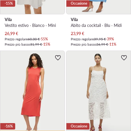
-15%
Occasione
Vila
Vila
Vestito estivo · Bianco · Mini
Abito da cocktail · Blu · Midi
Prezzo attuale
Prezzo attuale
26,99
€
23,99
€
Prezzo regolare
60,00 €
-55%
Prezzo regolare
39,95 €
-39%
Prezzo più basso
31,99 €
-15%
Prezzo più basso
26,99 €
-11%
-16%
Occasione