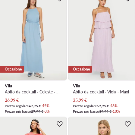
Occasione
Occasione
Vila
Vila
Abito da cocktail · Celeste · Maxi
Abito da cocktail · Viola · Maxi
Prezzo attuale
Prezzo attuale
26,99
€
35,99
€
Prezzo regolare
49,95 €
-45%
Prezzo regolare
69,95 €
-48%
Prezzo più basso
27,99 €
-3%
Prezzo più basso
39,99 €
-10%