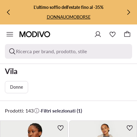
VAI AL CONTENUTO PRINCIPALE
VAI ALLA RICERCA
L'ultimo soffio dell'estate fino al -35%
DONNA
UOMO
BORSE
Ricerca per brand, prodotto, stile
Vila
Donne
Prodotti: 143
·
Filtri selezionati (1)