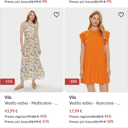
Prezzo più basso
21,99 €
-9%
Prezzo più basso
32,99 €
-9%
-15%
-18%
Vila
Vila
Vestito estivo · Multicolore · Maxi
Vestito estivo · Arancione · Mini
Prezzo attuale
Prezzo attuale
43,99
€
17,99
€
Prezzo regolare
79,00 €
-44%
Prezzo regolare
31,00 €
-41%
Prezzo più basso
51,99 €
-15%
Prezzo più basso
21,99 €
-18%