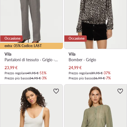
Occasione
Occasione
extra -35% Codice: LAST
Vila
Vila
Pantaloni di tessuto · Grigio · Regular Fit
Bomber · Grigio
Prezzo attuale
Prezzo attuale
23,99
€
24,99
€
Prezzo regolare
49,95 €
-51%
Prezzo regolare
39,95 €
-37%
Prezzo più basso
24,95 €
-3%
Prezzo più basso
26,99 €
-7%