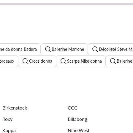
rine da donna Badura
Ballerine Marrone
Décolleté Steve 
bordeaux
Crocs donna
Scarpe Nike donna
Ballerine
rine beige donna
Decollete beige
Hogl scarpe
Jenny
rs bordeaux donna
Sneakers marroni donna
Sneakers Mic
Birkenstock
CCC
Roxy
Billabong
Kappa
Nine West