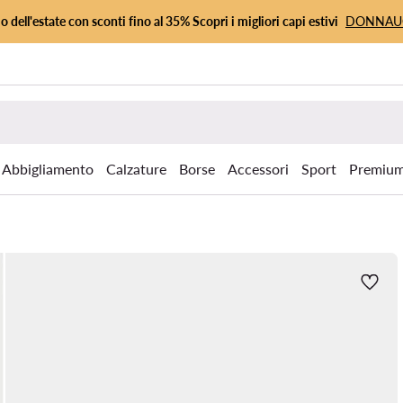
io dell'estate con sconti fino al 35% Scopri i migliori capi estivi
DONNA
Abbigliamento
Calzature
Borse
Accessori
Sport
Premiu