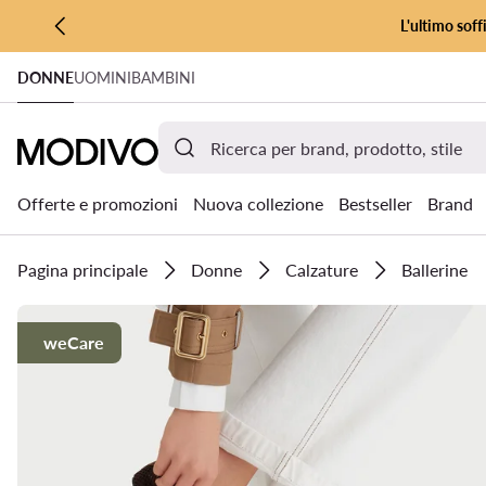
L'ultimo soff
VAI AL CONTENUTO PRINCIPALE
DONNE
UOMINI
BAMBINI
VAI ALLA RICERCA
Offerte e promozioni
Nuova collezione
Bestseller
Brand
Pagina principale
Donne
Calzature
Ballerine
weCare