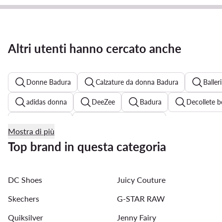
Altri utenti hanno cercato anche
Donne Badura
Calzature da donna Badura
Balle
adidas donna
DeeZee
Badura
Decollete 
Scarpe Pinko
Sneakers Clarks donna
Mostra di più
Scarpe Guess donna
Sneakers donna beige
Balle
Top brand in questa categoria
Decollete donna Liu Jo
Décolleté argento
Sneake
DC Shoes
Juicy Couture
Scarpe New Balance donna
Skechers
G-STAR RAW
Quiksilver
Jenny Fairy