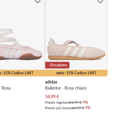
Occasione
ra -15% Codice: LAST
extra -15% Codice: LAST
adidas
 · Rosa
Ballerine · Rosa chiaro
Prezzo attuale
58,99
€
Prezzo regolare
64,99 €
-9%
Prezzo più basso
64,99 €
-9%