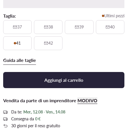
Taglia:
Ultimi pezzi
37
38
39
40
41
42
Guida alle taglie
Aggiungi al carrello
Vendita da parte di un imprenditore
MODIVO
Da te:
Mer., 12.08 - Ven., 14.08
Consegna da
0 €
30 giorni per il reso gratuito