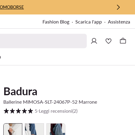
UOMO
BORSE
Fashion Blog
Scarica l'app
Assistenza
m
Badura
Ballerine MIMOSA-SLT-24067P-52 Marrone
Valutazione clienti su scala da 1 a 5
5
⋅
Leggi recensioni
(2)