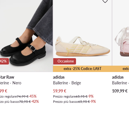
-42%
Occasione
extra -25% Codice: LAST
ext
tar Raw
adidas
adidas
lerine · Nero
Ballerine · Beige
Ballerine
zzo attuale
Prezzo attuale
99
€
59,99
€
109,99
€
zo regolare
74,99 €
-45%
Prezzo regolare
65,95 €
-9%
zzo più basso
70,95 €
-42%
Prezzo più basso
65,95 €
-9%