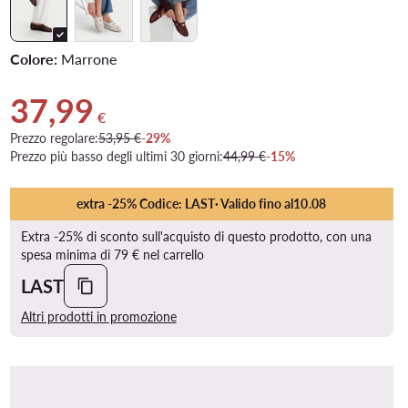
Colore:
Marrone
37,99
Prezzo attuale 37,99 €
€
Prezzo regolare:
53,95 €
-29%
Prezzo più basso degli ultimi 30 giorni:
44,99 €
-15%
extra -25% Codice: LAST
· Valido fino al
10
.
08
Extra -25% di sconto sull'acquisto di questo prodotto, con una
spesa minima di 79 € nel carrello
LAST
Altri prodotti in promozione