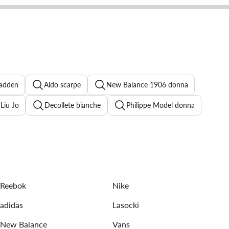
Madden
Aldo scarpe
New Balance 1906 donna
 Liu Jo
Decollete bianche
Philippe Model donna
 scarpe
New Balance 530 donna
hael Kors donna
Ballerine argento donna
Reebok
Nike
adidas
Lasocki
New Balance
Vans