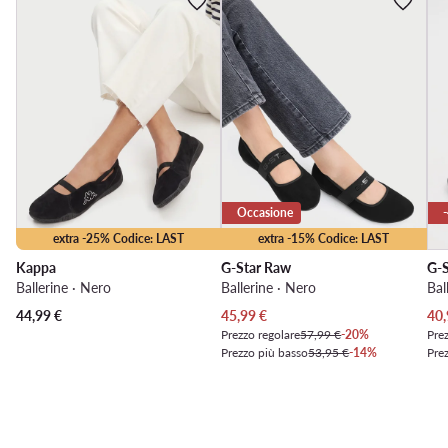
Occasione
extra -25% Codice: LAST
extra -15% Codice: LAST
Kappa
G-Star Raw
G-S
Ballerine · Nero
Ballerine · Nero
Bal
Prezzo attuale
Pre
44,99
€
45,99
€
40,
Prezzo regolare
57,99 €
-20%
Prez
Prezzo più basso
53,95 €
-14%
Pre