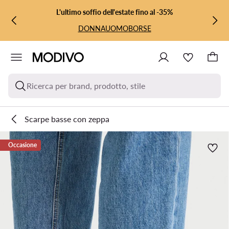
VAI AL CONTENUTO PRINCIPALE
VAI ALLA RICERCA
L'ultimo soffio dell'estate fino al -35%
DONNA
UOMO
BORSE
Ricerca per brand, prodotto, stile
Scarpe basse con zeppa
Occasione