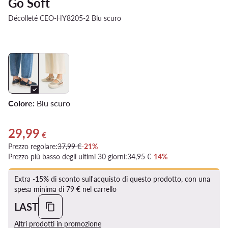
Go Soft
Décolleté CEO-HY8205-2 Blu scuro
Colore:
Blu scuro
29,99
Prezzo attuale 29,99 €
€
Prezzo regolare:
37,99 €
-21%
Prezzo più basso degli ultimi 30 giorni:
34,95 €
-14%
Extra -15% di sconto sull'acquisto di questo prodotto, con una
spesa minima di 79 € nel carrello
LAST
Altri prodotti in promozione