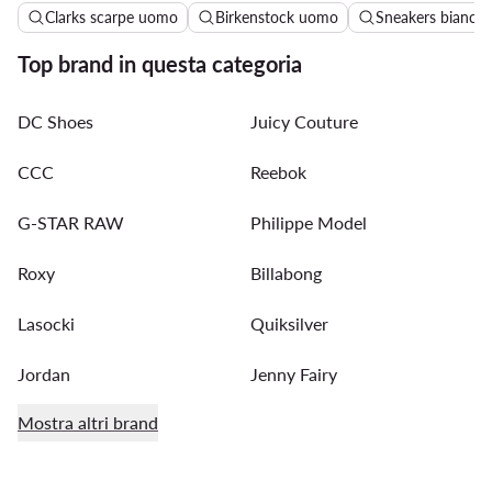
Clarks scarpe uomo
Birkenstock uomo
Sneakers bianch
Top brand in questa categoria
DC Shoes
Juicy Couture
CCC
Reebok
G-STAR RAW
Philippe Model
Roxy
Billabong
Lasocki
Quiksilver
Jordan
Jenny Fairy
Mostra altri brand