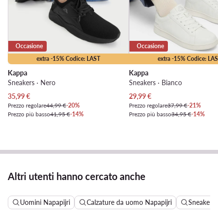
Occasione
Occasione
extra -15% Codice: LAST
extra -15% Codice: LA
Kappa
Kappa
Sneakers · Nero
Sneakers · Bianco
Prezzo attuale
Prezzo attuale
35,99
€
29,99
€
Prezzo regolare
44,99 €
-20%
Prezzo regolare
37,99 €
-21%
Prezzo più basso
41,95 €
-14%
Prezzo più basso
34,95 €
-14%
Altri utenti hanno cercato anche
Uomini Napapijri
Calzature da uomo Napapijri
Sneakers 