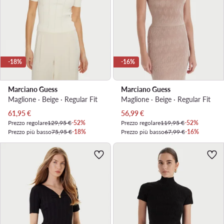
-18%
-16%
Marciano Guess
Marciano Guess
Maglione · Beige · Regular Fit
Maglione · Beige · Regular Fit
Prezzo attuale
Prezzo attuale
61,95
€
56,99
€
Prezzo regolare
129,95 €
-52%
Prezzo regolare
119,95 €
-52%
Prezzo più basso
75,95 €
-18%
Prezzo più basso
67,99 €
-16%