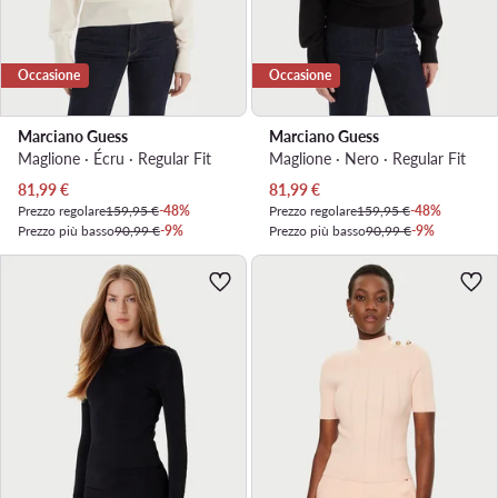
Occasione
Occasione
Marciano Guess
Marciano Guess
Maglione · Écru · Regular Fit
Maglione · Nero · Regular Fit
Prezzo attuale
Prezzo attuale
81,99
€
81,99
€
Prezzo regolare
159,95 €
-48%
Prezzo regolare
159,95 €
-48%
Prezzo più basso
90,99 €
-9%
Prezzo più basso
90,99 €
-9%