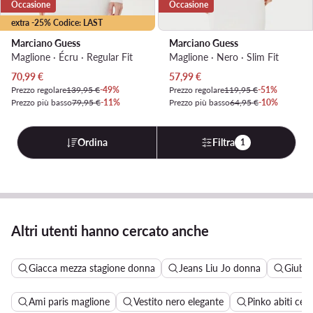
Occasione
Occasione
extra -25% Codice: LAST
Marciano Guess
Marciano Guess
Maglione · Écru · Regular Fit
Maglione · Nero · Slim Fit
Prezzo attuale
Prezzo attuale
70,99
€
57,99
€
Prezzo regolare
139,95 €
-49%
Prezzo regolare
119,95 €
-51%
Prezzo più basso
79,95 €
-11%
Prezzo più basso
64,95 €
-10%
Ordina
Filtra
1
Altri utenti hanno cercato anche
Giacca mezza stagione donna
Jeans Liu Jo donna
Giubbo
Ami paris maglione
Vestito nero elegante
Pinko abiti cer