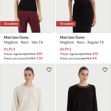
Occasione
Occasione
Marciano Guess
Marciano Guess
Maglione · Nero · Slim Fit
Maglione · Nero · Regular Fit
Prezzo attuale
Prezzo attuale
61,95
€
60,99
€
Prezzo regolare
119,95 €
-48%
Prezzo regolare
119,95 €
-49%
Prezzo più basso
71,95 €
-13%
Prezzo più basso
66,95 €
-8%