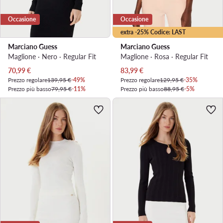
Occasione
Occasione
extra -25% Codice: LAST
Marciano Guess
Marciano Guess
Maglione · Nero · Regular Fit
Maglione · Rosa · Regular Fit
Prezzo attuale
Prezzo attuale
70,99
€
83,99
€
Prezzo regolare
139,95 €
-49%
Prezzo regolare
129,95 €
-35%
Prezzo più basso
79,95 €
-11%
Prezzo più basso
88,95 €
-5%