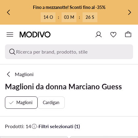
VAI AL CONTENUTO PRINCIPALE
VAI ALLA RICERCA
Fino a mezzanotte! Sconti fino al -35%
14 O
:
03 M
:
25 S
Ricerca per brand, prodotto, stile
Maglioni
Maglioni da donna Marciano Guess
Maglioni
Cardigan
Prodotti: 14
·
Filtri selezionati (1)