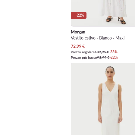
-22%
Morgan
Vestito estivo · Bianco · Maxi
Prezzo attuale
72,99
€
Prezzo regolare
109,95 €
-33%
Prezzo più basso
93,99 €
-22%