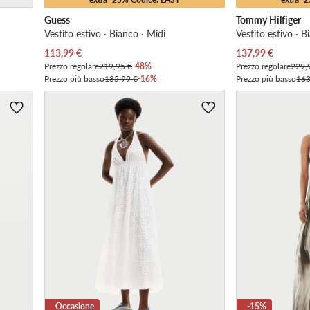
Guess
Tommy Hilfiger
Vestito estivo · Bianco · Midi
Vestito estivo · B
Prezzo attuale
Prezzo attuale
113,99
€
137,99
€
Prezzo regolare
219,95 €
-48%
Prezzo regolare
229,
Prezzo più basso
135,99 €
-16%
Prezzo più basso
163
Occasione
-15%