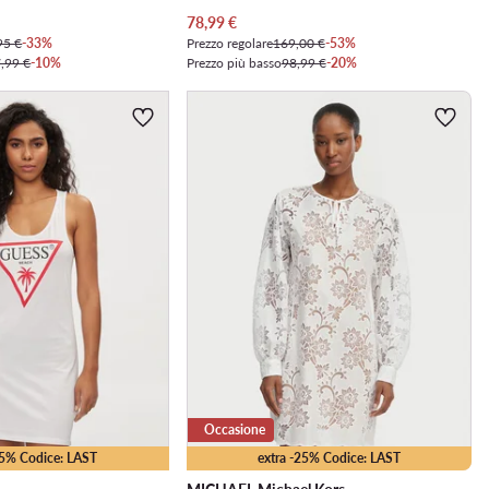
Prezzo attuale
78,99
€
95 €
-33%
Prezzo regolare
169,00 €
-53%
,99 €
-10%
Prezzo più basso
98,99 €
-20%
Occasione
35% Codice: LAST
extra -25% Codice: LAST