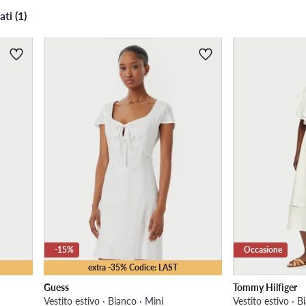
ati (1)
-15%
Occasione
extra -35% Codice: LAST
Guess
Tommy Hilfiger
Vestito estivo · Bianco · Mini
Vestito estivo · B