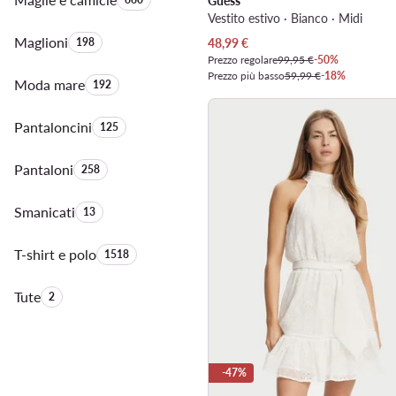
Guess
Vestito estivo · Bianco · Midi
Maglioni
Quantità di prodotti:
Prezzo attuale
198
48,99
€
Prezzo regolare
99,95 €
-50%
Prezzo più basso
59,99 €
-18%
Moda mare
Quantità di prodotti:
192
Pantaloncini
Quantità di prodotti:
125
Pantaloni
Quantità di prodotti:
258
Smanicati
Quantità di prodotti:
13
T-shirt e polo
Quantità di prodotti:
1518
Tute
Quantità di prodotti:
2
-47%