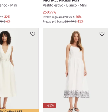
MICHAEL Michael Kors
ianco · Mini
Vestito estivo · Bianco · Mini
Prezzo attuale
250,99
€
9 €
-32%
Prezzo regolare
420,95 €
-40%
99 €
-6%
Prezzo più basso
284,99 €
-11%
-23%
25% Codice: LAST