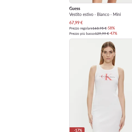
Guess
Vestito estivo · Bianco · Mini
Prezzo attuale
67,99
€
Prezzo regolare
163,95 €
-58%
Prezzo più basso
129,99 €
-47%
-17%