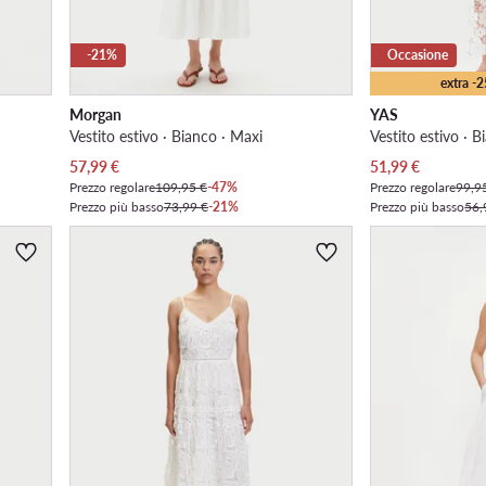
-21%
Occasione
extra -
Morgan
YAS
Vestito estivo · Bianco · Maxi
Vestito estivo · 
Prezzo attuale
Prezzo attuale
57,99
€
51,99
€
Prezzo regolare
109,95 €
-47%
Prezzo regolare
99,9
Prezzo più basso
73,99 €
-21%
Prezzo più basso
56,