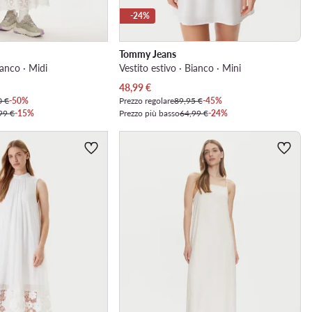
-24%
Tommy Jeans
ianco · Midi
Vestito estivo · Bianco · Mini
Prezzo attuale
48,99
€
0 €
-50%
Prezzo regolare
89,95 €
-45%
99 €
-15%
Prezzo più basso
64,99 €
-24%