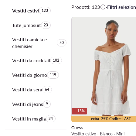
Prodotti: 123
·
Filtri selezion
Vestiti estivi
Quantità di prodotti:
123
Tute jumpsuit
Quantità di prodotti:
23
Vestiti camicia e
Quantità di prodotti:
50
chemisier
Vestiti da cocktail
Quantità di prodotti:
102
Vestiti da giorno
Quantità di prodotti:
119
Vestiti da sera
Quantità di prodotti:
64
Vestiti di jeans
Quantità di prodotti:
9
-15%
Vestiti in maglia
Quantità di prodotti:
24
extra -25% Codice: LAST
Guess
Vestito estivo · Bianco · Mini