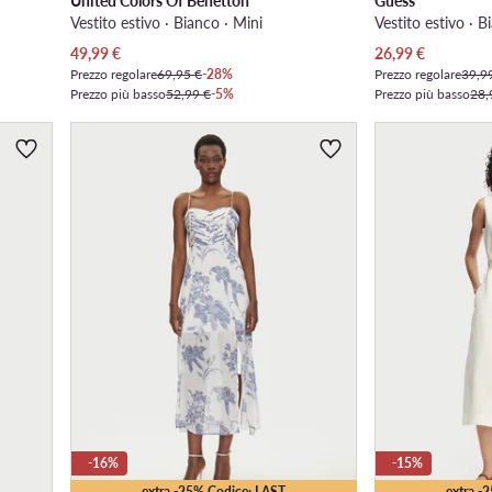
United Colors Of Benetton
Guess
Vestito estivo · Bianco · Mini
Vestito estivo · B
Prezzo attuale
Prezzo attuale
49,99
€
26,99
€
Prezzo regolare
69,95 €
-28%
Prezzo regolare
39,9
Prezzo più basso
52,99 €
-5%
Prezzo più basso
28,
-16%
-15%
extra -25% Codice: LAST
extra -