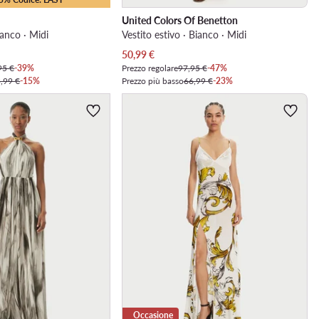
United Colors Of Benetton
ianco · Midi
Vestito estivo · Bianco · Midi
Prezzo attuale
50,99
€
95 €
-39%
Prezzo regolare
97,95 €
-47%
,99 €
-15%
Prezzo più basso
66,99 €
-23%
Occasione