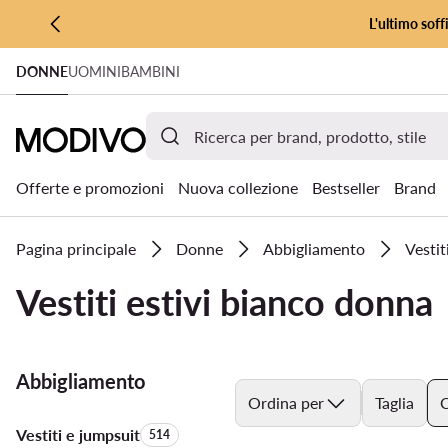
L'ultimo soff
VAI AL CONTENUTO PRINCIPALE
DONNE
UOMINI
BAMBINI
VAI ALLA RICERCA
Offerte e promozioni
Nuova collezione
Bestseller
Brand
Pagina principale
Donne
Abbigliamento
Vestit
Vestiti estivi bianco donna
Abbigliamento
Ordina per
Taglia
C
Vestiti e jumpsuit
Quantità di prodotti:
514