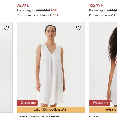
Prezzo attuale
Prezzo attuale
96,99
€
132,99
€
Prezzo regolare
180,95 €
-46%
Prezzo regolare
199,
Prezzo più basso
114,99 €
-15%
Prezzo più basso
147
Occasione
Occasione
extra -35% Codice: LAST
extra -