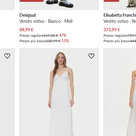
Desigual
Elisabetta Franch
Vestito estivo · Bianco · Midi
Vestito estivo · 
Prezzo attuale
Prezzo attuale
88,99
€
373,99
€
Prezzo regolare
169,00 €
-47%
Prezzo regolare
759,
Prezzo più basso
100,99 €
-11%
Prezzo più basso
443