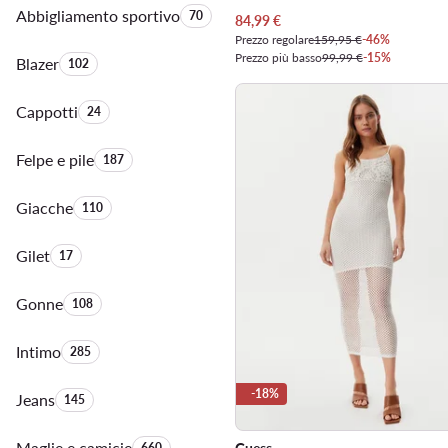
Abbigliamento sportivo
Quantità di prodotti:
70
Prezzo attuale
84,99
€
Prezzo regolare
159,95 €
-46%
Prezzo più basso
99,99 €
-15%
Blazer
Quantità di prodotti:
102
Cappotti
Quantità di prodotti:
24
Felpe e pile
Quantità di prodotti:
187
Giacche
Quantità di prodotti:
110
Gilet
Quantità di prodotti:
17
Gonne
Quantità di prodotti:
108
Intimo
Quantità di prodotti:
285
-18%
Jeans
Quantità di prodotti:
145
Maglie e camicie
Quantità di prodotti:
660