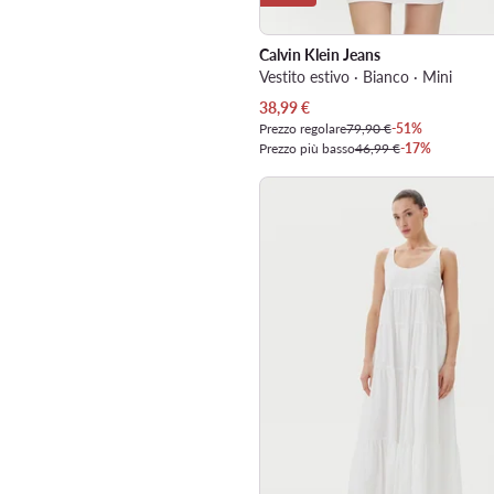
Calvin Klein Jeans
Vestito estivo · Bianco · Mini
Prezzo attuale
38,99
€
Prezzo regolare
79,90 €
-51%
Prezzo più basso
46,99 €
-17%