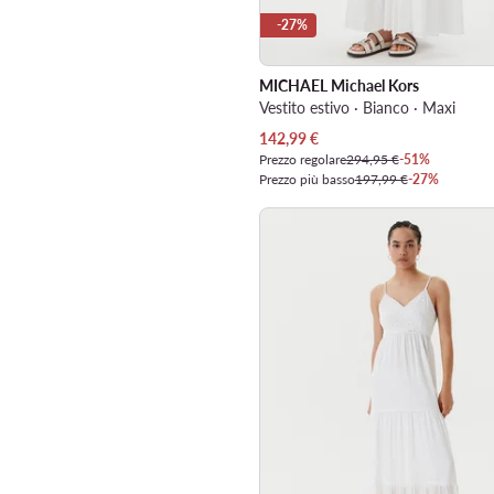
-27%
MICHAEL Michael Kors
Vestito estivo · Bianco · Maxi
Prezzo attuale
142,99
€
Prezzo regolare
294,95 €
-51%
Prezzo più basso
197,99 €
-27%