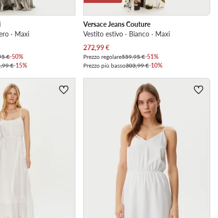
i
Versace Jeans Couture
Nero · Maxi
Vestito estivo · Bianco · Maxi
Prezzo attuale
272,99
€
95 €
-50%
Prezzo regolare
559,95 €
-51%
,99 €
-15%
Prezzo più basso
303,99 €
-10%