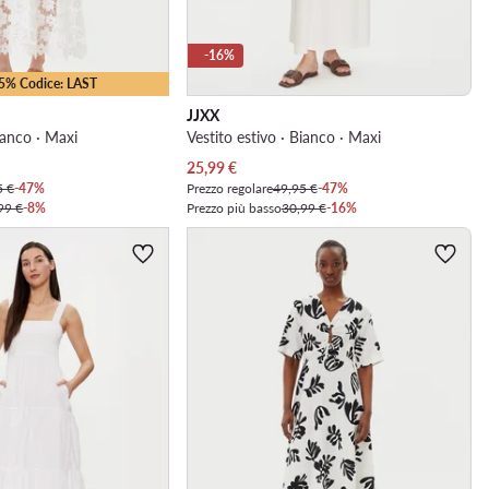
-16%
25% Codice: LAST
JJXX
Bianco · Maxi
Vestito estivo · Bianco · Maxi
Prezzo attuale
25,99
€
5 €
-47%
Prezzo regolare
49,95 €
-47%
99 €
-8%
Prezzo più basso
30,99 €
-16%