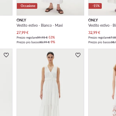
Occasione
-15%
ONLY
ONLY
Vestito estivo · Bianco · Maxi
Vestito estivo · B
Prezzo attuale
Prezzo attuale
27,99
€
32,99
€
Prezzo regolare
59,95 €
-53%
Prezzo regolare
67,0
Prezzo più basso
30,99 €
-9%
Prezzo più basso
38,