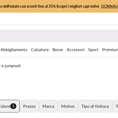
io dell'estate con sconti fino al 35% Scopri i migliori capi estivi
DONNA
Abbigliamento
Calzature
Borse
Accessori
Sport
Premiu
i e jumpsuit
olore
Prezzo
Marca
Motivo
Tipo di finitura
T
1