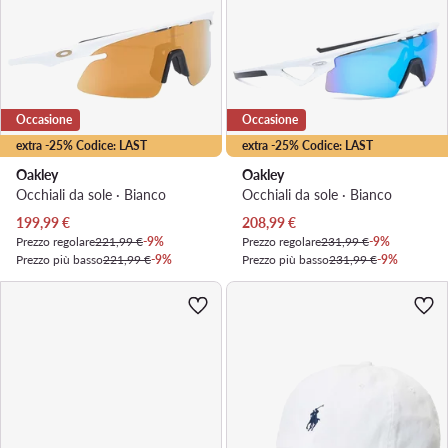
Occasione
Occasione
extra -25% Codice: LAST
extra -25% Codice: LAST
Oakley
Oakley
Occhiali da sole · Bianco
Occhiali da sole · Bianco
Prezzo attuale
Prezzo attuale
199,99
€
208,99
€
Prezzo regolare
221,99 €
-9%
Prezzo regolare
231,99 €
-9%
Prezzo più basso
221,99 €
-9%
Prezzo più basso
231,99 €
-9%