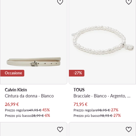
Occasione
-27%
Calvin Klein
TOUS
Cintura da donna · Bianco
Bracciale · Bianco · Argento, Madreperla
Prezzo attuale
Prezzo attuale
26,99
€
71,95
€
Prezzo regolare
49,95 €
-45%
Prezzo regolare
98,95 €
-27%
Prezzo più basso
28,99 €
-6%
Prezzo più basso
98,95 €
-27%