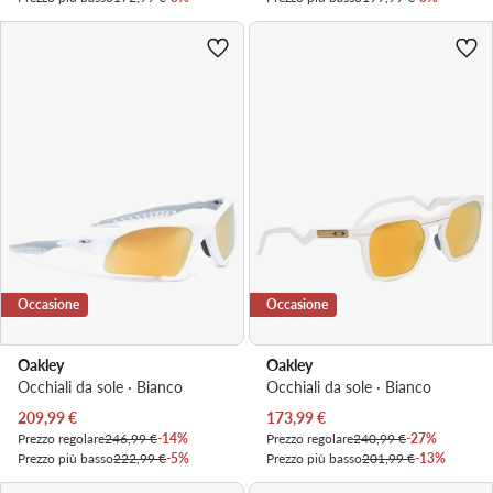
Occasione
Occasione
Oakley
Oakley
Occhiali da sole · Bianco
Occhiali da sole · Bianco
Prezzo attuale
Prezzo attuale
209,99
€
173,99
€
Prezzo regolare
246,99 €
-14%
Prezzo regolare
240,99 €
-27%
Prezzo più basso
222,99 €
-5%
Prezzo più basso
201,99 €
-13%