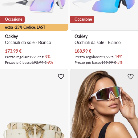
Occasione
Occasione
extra -25% Codice: LAST
Oakley
Oakley
Occhiali da sole · Bianco
Occhiali da sole · Bianco
Prezzo attuale
Prezzo attuale
173,99
€
188,99
€
Prezzo regolare
192,99 €
-9%
Prezzo regolare
221,99 €
-14%
Prezzo più basso
192,99 €
-9%
Prezzo più basso
199,99 €
-5%