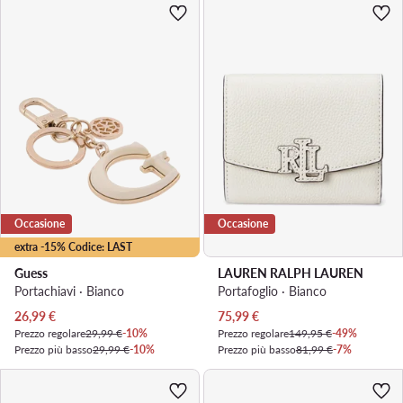
Occasione
Occasione
extra -15% Codice: LAST
Guess
LAUREN RALPH LAUREN
Portachiavi · Bianco
Portafoglio · Bianco
Prezzo attuale
Prezzo attuale
26,99
€
75,99
€
Prezzo regolare
29,99 €
-10%
Prezzo regolare
149,95 €
-49%
Prezzo più basso
29,99 €
-10%
Prezzo più basso
81,99 €
-7%