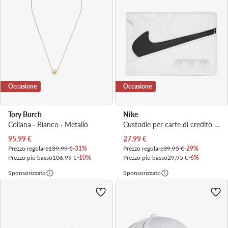
Occasione
Occasione
Tory Burch
Nike
Collana · Bianco · Metallo
Custodie per carte di credito · Bianco
Prezzo attuale
Prezzo attuale
95,99
€
27,99
€
Prezzo regolare
139,99 €
-31%
Prezzo regolare
39,95 €
-29%
Prezzo più basso
106,99 €
-10%
Prezzo più basso
29,95 €
-6%
Sponsorizzato
Sponsorizzato