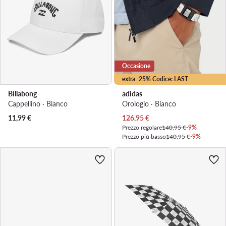
Occasione
extra -25% Codice: LAST
Billabong
adidas
Cappellino · Bianco
Orologio · Bianco
Prezzo attuale
11,99
€
126,95
€
Prezzo regolare
140,95 €
-9%
Prezzo più basso
140,95 €
-9%