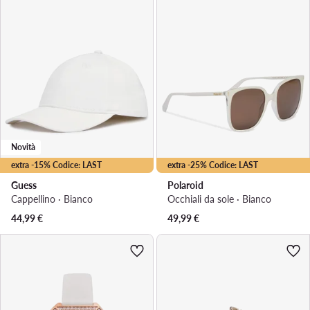
Novità
extra -15% Codice: LAST
extra -25% Codice: LAST
Guess
Polaroid
Cappellino · Bianco
Occhiali da sole · Bianco
44,99
€
49,99
€