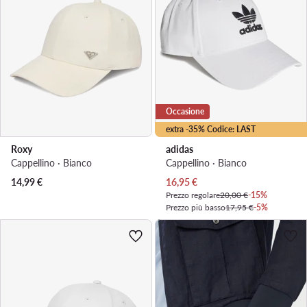
Occasione
extra -35% Codice: LAST
Roxy
adidas
Cappellino · Bianco
Cappellino · Bianco
Prezzo attuale
14,99
€
16,95
€
Prezzo regolare
20,00 €
-15%
Prezzo più basso
17,95 €
-5%