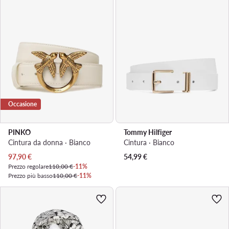
Occasione
PINKO
Tommy Hilfiger
Cintura da donna · Bianco
Cintura · Bianco
Prezzo attuale
97,90
€
54,99
€
Prezzo regolare
110,00 €
-11%
Prezzo più basso
110,00 €
-11%