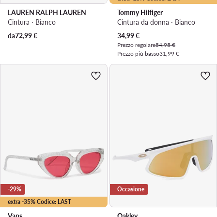
LAUREN RALPH LAUREN
Tommy Hilfiger
Cintura · Bianco
Cintura da donna · Bianco
Prezzo attuale
da
72,99
€
34,99
€
Prezzo regolare
54,95 €
Prezzo più basso
31,99 €
-29%
Occasione
extra -35% Codice: LAST
Vans
Oakley