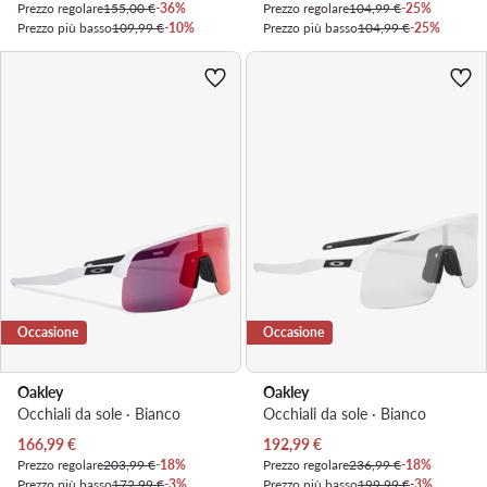
Prezzo regolare
155,00 €
-36%
Prezzo regolare
104,99 €
-25%
Prezzo più basso
109,99 €
-10%
Prezzo più basso
104,99 €
-25%
Occasione
Occasione
Oakley
Oakley
Occhiali da sole · Bianco
Occhiali da sole · Bianco
Prezzo attuale
Prezzo attuale
166,99
€
192,99
€
Prezzo regolare
203,99 €
-18%
Prezzo regolare
236,99 €
-18%
Prezzo più basso
172,99 €
-3%
Prezzo più basso
199,99 €
-3%