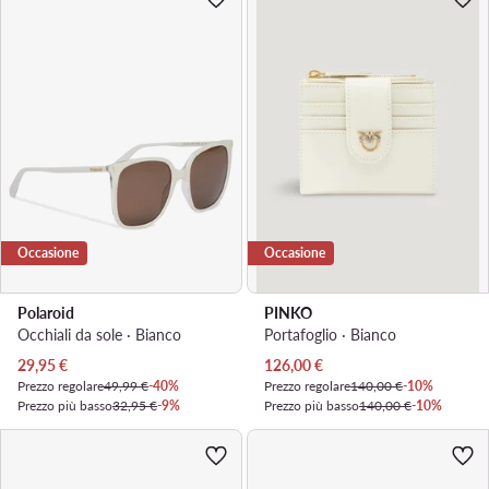
Occasione
Occasione
Polaroid
PINKO
Occhiali da sole · Bianco
Portafoglio · Bianco
Prezzo attuale
Prezzo attuale
29,95
€
126,00
€
Prezzo regolare
49,99 €
-40%
Prezzo regolare
140,00 €
-10%
Prezzo più basso
32,95 €
-9%
Prezzo più basso
140,00 €
-10%