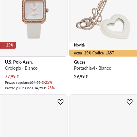
-25%
Novità
extra -25% Codice: LAST
U.S. Polo Assn.
Guess
Orologio · Bianco
Portachiavi · Bianco
Prezzo attuale
77,99
€
29,99
€
Prezzo regolare
104,99 €
-25%
Prezzo più basso
104,99 €
-25%