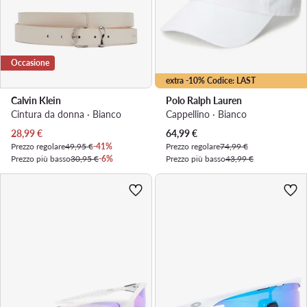
Occasione
extra -10% Codice: LAST
Calvin Klein
Polo Ralph Lauren
Cintura da donna · Bianco
Cappellino · Bianco
Prezzo attuale
Prezzo attuale
28,99
€
64,99
€
Prezzo regolare
49,95 €
-41%
Prezzo regolare
74,99 €
Prezzo più basso
30,95 €
-6%
Prezzo più basso
43,99 €