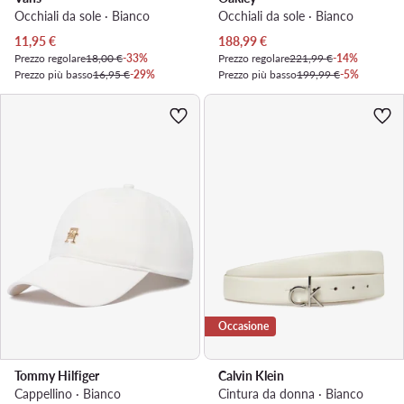
Occhiali da sole · Bianco
Occhiali da sole · Bianco
Prezzo attuale
Prezzo attuale
11,95
€
188,99
€
Prezzo regolare
18,00 €
-33%
Prezzo regolare
221,99 €
-14%
Prezzo più basso
16,95 €
-29%
Prezzo più basso
199,99 €
-5%
Occasione
Tommy Hilfiger
Calvin Klein
Cappellino · Bianco
Cintura da donna · Bianco