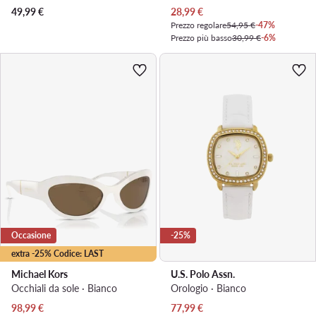
Prezzo attuale
49,99
€
28,99
€
Prezzo regolare
54,95 €
-47%
Prezzo più basso
30,99 €
-6%
Occasione
-25%
extra -25% Codice: LAST
Michael Kors
U.S. Polo Assn.
Occhiali da sole · Bianco
Orologio · Bianco
Prezzo attuale
Prezzo attuale
98,99
€
77,99
€