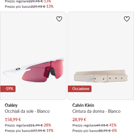
Prezzo regolare
229,95 €
-13%
Prezzo più basso
229,95 €
-13%
-19%
Occasione
Oakley
Calvin Klein
Occhiali da sole · Bianco
Cintura da donna · Bianco
Prezzo attuale
Prezzo attuale
158,99
€
28,99
€
Prezzo regolare
221,99 €
-28%
Prezzo regolare
49,95 €
-41%
Prezzo più basso
197,99 €
-19%
Prezzo più basso
30,99 €
-6%