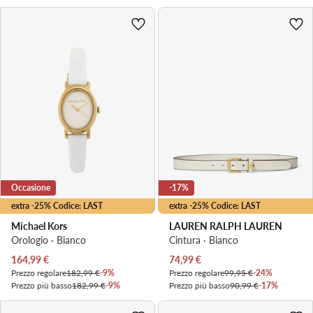
Occasione
-17%
extra -25% Codice: LAST
extra -25% Codice: LAST
Michael Kors
LAUREN RALPH LAUREN
Orologio · Bianco
Cintura · Bianco
Prezzo attuale
Prezzo attuale
164,99
€
74,99
€
Prezzo regolare
182,99 €
-9%
Prezzo regolare
99,95 €
-24%
Prezzo più basso
182,99 €
-9%
Prezzo più basso
90,99 €
-17%