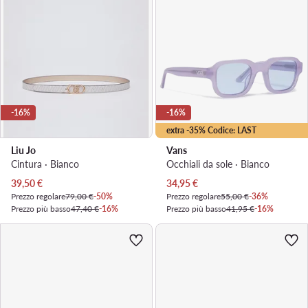
-16%
-16%
extra -35% Codice: LAST
Liu Jo
Vans
Cintura · Bianco
Occhiali da sole · Bianco
Prezzo attuale
Prezzo attuale
39,50
€
34,95
€
Prezzo regolare
79,00 €
-50%
Prezzo regolare
55,00 €
-36%
Prezzo più basso
47,40 €
-16%
Prezzo più basso
41,95 €
-16%