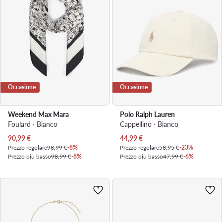
Occasione
Occasione
Weekend Max Mara
Polo Ralph Lauren
Foulard · Bianco
Cappellino · Bianco
Prezzo attuale
Prezzo attuale
90,99
€
44,99
€
Prezzo regolare
98,99 €
-8%
Prezzo regolare
58,95 €
-23%
Prezzo più basso
98,99 €
-8%
Prezzo più basso
47,99 €
-6%