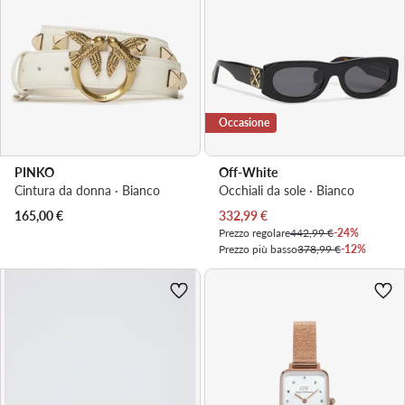
Occasione
PINKO
Off-White
Cintura da donna · Bianco
Occhiali da sole · Bianco
Prezzo attuale
165,00
€
332,99
€
Prezzo regolare
442,99 €
-24%
Prezzo più basso
378,99 €
-12%