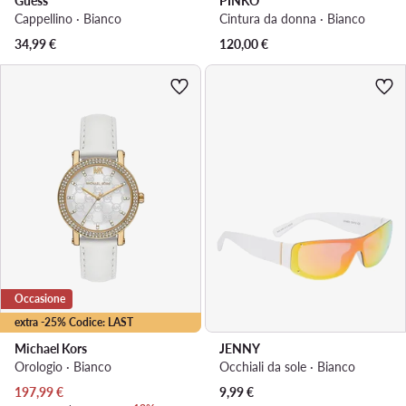
Guess
PINKO
Cappellino · Bianco
Cintura da donna · Bianco
34,99
€
120,00
€
Occasione
extra -25% Codice: LAST
Michael Kors
JENNY
Orologio · Bianco
Occhiali da sole · Bianco
Prezzo attuale
197,99
€
9,99
€