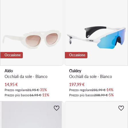
Occasione
Occasione
Aldo
Oakley
Occhiali da sole · Bianco
Occhiali da sole · Bianco
Prezzo attuale
Prezzo attuale
14,95
€
197,99
€
Prezzo regolare
21,95 €
-31%
Prezzo regolare
231,99 €
-14%
Prezzo più basso
16,95 €
-11%
Prezzo più basso
208,99 €
-5%