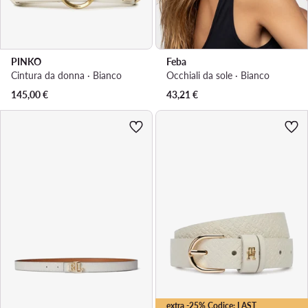
PINKO
Feba
Cintura da donna · Bianco
Occhiali da sole · Bianco
145,00
€
43,21
€
extra -25% Codice: LAST