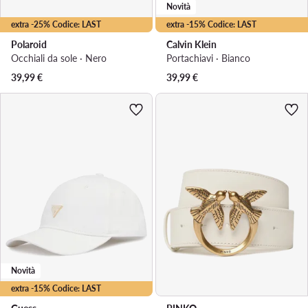
Novità
extra -25% Codice: LAST
extra -15% Codice: LAST
Polaroid
Calvin Klein
Occhiali da sole · Nero
Portachiavi · Bianco
39,99
€
39,99
€
Novità
extra -15% Codice: LAST