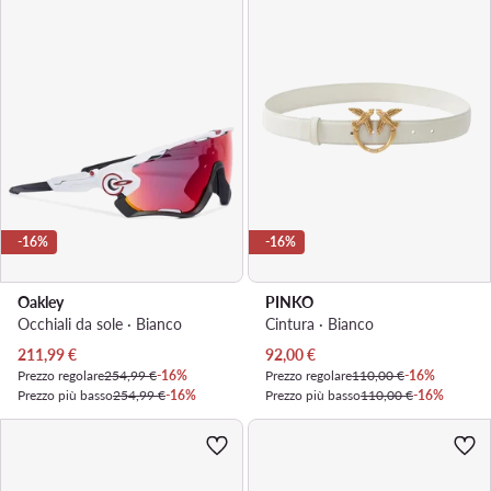
-16%
-16%
Oakley
PINKO
Occhiali da sole · Bianco
Cintura · Bianco
Prezzo attuale
Prezzo attuale
211,99
€
92,00
€
Prezzo regolare
254,99 €
-16%
Prezzo regolare
110,00 €
-16%
Prezzo più basso
254,99 €
-16%
Prezzo più basso
110,00 €
-16%