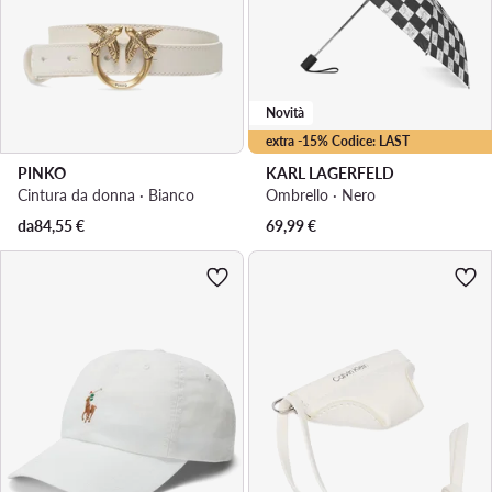
Novità
extra -15% Codice: LAST
PINKO
KARL LAGERFELD
Cintura da donna · Bianco
Ombrello · Nero
da
84,55
€
69,99
€