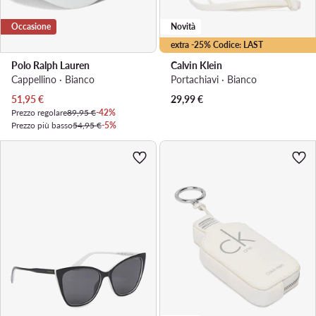
Occasione
Novità
extra -25% Codice: LAST
Polo Ralph Lauren
Calvin Klein
Cappellino · Bianco
Portachiavi · Bianco
Prezzo attuale
51,95
€
29,99
€
Prezzo regolare
89,95 €
-42%
Prezzo più basso
54,95 €
-5%