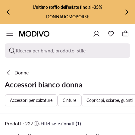
VAI AL CONTENUTO PRINCIPALE
VAI ALLA RICERCA
L'ultimo soffio dell'estate fino al -35%
DONNA
UOMO
BORSE
Ricerca per brand, prodotto, stile
Donne
Accessori bianco donna
Accessori per calzature
Cinture
Copricapi, sciarpe, guanti
Prodotti: 227
·
Filtri selezionati (1)