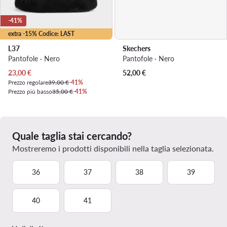
-41%
extra -15% Codice: LAST
L37
Skechers
Pantofole · Nero
Pantofole · Nero
Prezzo attuale
23,00
€
52,00
€
Prezzo regolare
39,00 €
-41%
Prezzo più basso
35,00 €
-41%
Quale taglia stai cercando?
Mostreremo i prodotti disponibili nella taglia selezionata.
36
37
38
39
40
41