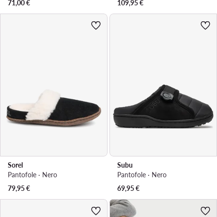
71,00
€
109,95
€
Sorel
Subu
Pantofole · Nero
Pantofole · Nero
79,95
€
69,95
€