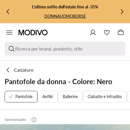
VAI AL CONTENUTO PRINCIPALE
VAI ALLA RICERCA
L'ultimo soffio dell'estate fino al -35%
DONNA
UOMO
BORSE
Ricerca per brand, prodotto, stile
Calzature
Pantofole da donna - Colore: Nero
Pantofole
Anfibi
Ballerine
Ciabatte e infradito
Sponsorizzato