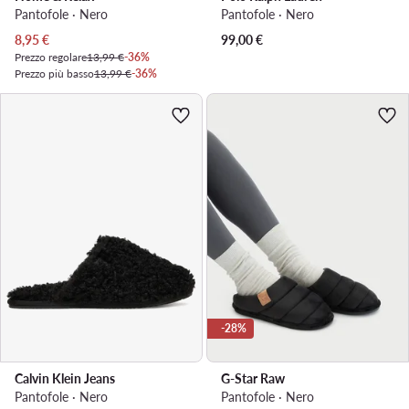
Pantofole · Nero
Pantofole · Nero
Prezzo attuale
8,95
€
99,00
€
Prezzo regolare
13,99 €
-36%
Prezzo più basso
13,99 €
-36%
-28%
Calvin Klein Jeans
G-Star Raw
Pantofole · Nero
Pantofole · Nero