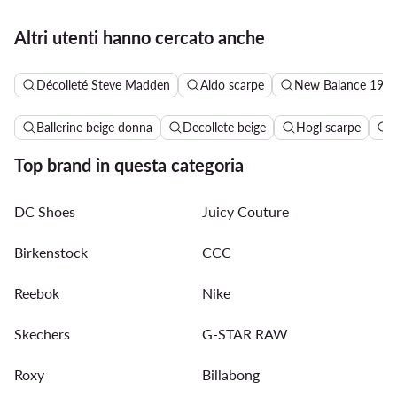
Altri utenti hanno cercato anche
Décolleté Steve Madden
Aldo scarpe
New Balance 190
Ballerine beige donna
Decollete beige
Hogl scarpe
J
Top brand in questa categoria
DC Shoes
Juicy Couture
Birkenstock
CCC
Reebok
Nike
Skechers
G-STAR RAW
Roxy
Billabong