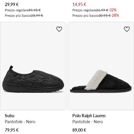
Prezzo attuale
Prezzo attuale
29,99
€
14,95
€
Prezzo regolare
59,95 €
Prezzo regolare
21,99 €
-32%
Prezzo più basso
23,99 €
Prezzo più basso
20,95 €
-28%
Subu
Polo Ralph Lauren
Pantofole · Nero
Pantofole · Nero
79,95
€
89,00
€