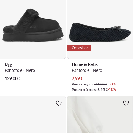
Occasione
Ugg
Home & Relax
Pantofole · Nero
Pantofole · Nero
Prezzo attuale
129,00
€
7,99
€
Prezzo regolare
11,99 €
-33%
Prezzo più basso
8,95 €
-10%