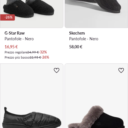
-26%
G-Star Raw
Skechers
Pantofole · Nero
Pantofole · Nero
Prezzo attuale
16,95
€
58,00
€
Prezzo regolare
24,99 €
-32%
Prezzo più basso
22,95 €
-26%