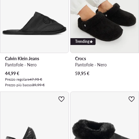
Trending
Calvin Klein Jeans
Crocs
Pantofole · Nero
Pantofole · Nero
Prezzo attuale
44,99
€
59,95
€
Prezzo regolare
47,95 €
Prezzo più basso
39,99 €