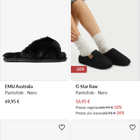
-26%
EMU Australia
G-Star Raw
Pantofole · Nero
Pantofole · Nero
Prezzo attuale
69,95
€
16,95
€
Prezzo regolare
24,99 €
-32%
Prezzo più basso
22,95 €
-26%