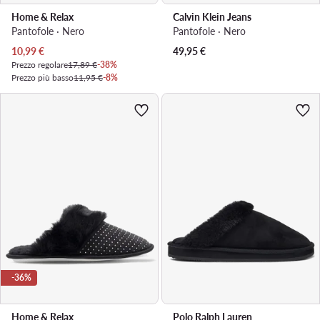
Home & Relax
Calvin Klein Jeans
Pantofole · Nero
Pantofole · Nero
Prezzo attuale
10,99
€
49,95
€
Prezzo regolare
17,89 €
-38%
Prezzo più basso
11,95 €
-8%
-36%
Home & Relax
Polo Ralph Lauren