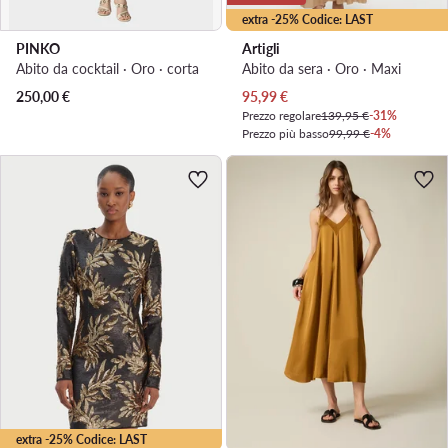
extra -25% Codice: LAST
PINKO
Artigli
Abito da cocktail · Oro · corta
Abito da sera · Oro · Maxi
Prezzo attuale
250,00
€
95,99
€
Prezzo regolare
139,95 €
-31%
Prezzo più basso
99,99 €
-4%
extra -25% Codice: LAST