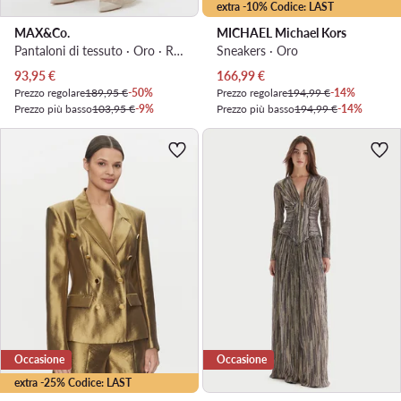
extra -10% Codice: LAST
MAX&Co.
MICHAEL Michael Kors
Pantaloni di tessuto · Oro · Regular Fit
Sneakers · Oro
Prezzo attuale
Prezzo attuale
93,95
€
166,99
€
Prezzo regolare
189,95 €
-50%
Prezzo regolare
194,99 €
-14%
Prezzo più basso
103,95 €
-9%
Prezzo più basso
194,99 €
-14%
Occasione
Occasione
extra -25% Codice: LAST