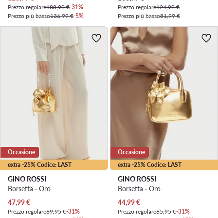
Prezzo regolare
188,99 €
-31%
Prezzo regolare
124,99 €
Prezzo più basso
136,99 €
-5%
Prezzo più basso
81,99 €
Occasione
Occasione
extra -25% Codice: LAST
extra -25% Codice: LAST
GINO ROSSI
GINO ROSSI
Borsetta · Oro
Borsetta · Oro
Prezzo attuale
Prezzo attuale
47,99
€
44,99
€
Prezzo regolare
69,95 €
-31%
Prezzo regolare
65,95 €
-31%