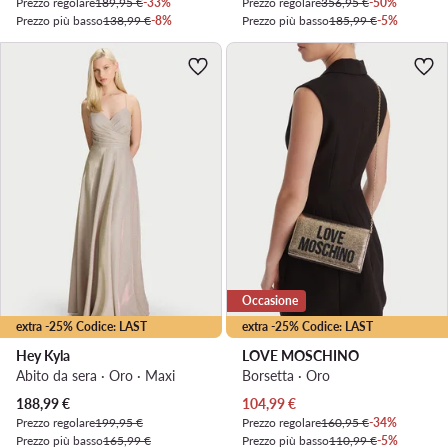
Prezzo regolare
189,95 €
-33%
Prezzo regolare
356,95 €
-50%
Prezzo più basso
138,99 €
-8%
Prezzo più basso
185,99 €
-5%
Occasione
extra -25% Codice: LAST
extra -25% Codice: LAST
Hey Kyla
LOVE MOSCHINO
Abito da sera · Oro · Maxi
Borsetta · Oro
Prezzo attuale
Prezzo attuale
188,99
€
104,99
€
Prezzo regolare
199,95 €
Prezzo regolare
160,95 €
-34%
Prezzo più basso
165,99 €
Prezzo più basso
110,99 €
-5%