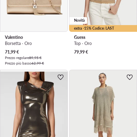
Novità
extra -15% Codice: LAST
Valentino
Guess
Borsetta · Oro
Top · Oro
Prezzo attuale
71,99
€
79,99
€
Prezzo regolare
89,95 €
Prezzo più basso
62,99 €