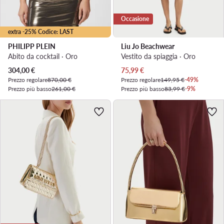
Occasione
extra -25% Codice: LAST
PHILIPP PLEIN
Liu Jo Beachwear
Abito da cocktail · Oro
Vestito da spiaggia · Oro
Prezzo attuale
Prezzo attuale
304,00
€
75,99
€
Prezzo regolare
870,00 €
Prezzo regolare
149,95 €
-49%
Prezzo più basso
261,00 €
Prezzo più basso
83,99 €
-9%