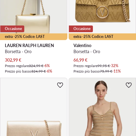
Occasione
Occasione
extra -25% Codice: LAST
extra -25% Codice: LAST
LAUREN RALPH LAUREN
Valentino
Borsetta · Oro
Borsetta · Oro
Prezzo attuale
Prezzo attuale
302,99
€
66,99
€
Prezzo regolare
324,99 €
-6%
Prezzo regolare
99,95 €
-32%
Prezzo più basso
324,99 €
-6%
Prezzo più basso
75,99 €
-11%