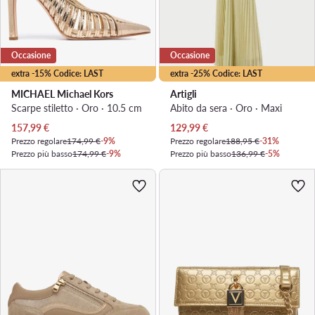
Occasione
Occasione
extra -15% Codice: LAST
extra -25% Codice: LAST
MICHAEL Michael Kors
Artigli
Scarpe stiletto · Oro · 10.5 cm
Abito da sera · Oro · Maxi
Prezzo attuale
Prezzo attuale
157,99
€
129,99
€
Prezzo regolare
174,99 €
-9%
Prezzo regolare
188,95 €
-31%
Prezzo più basso
174,99 €
-9%
Prezzo più basso
136,99 €
-5%