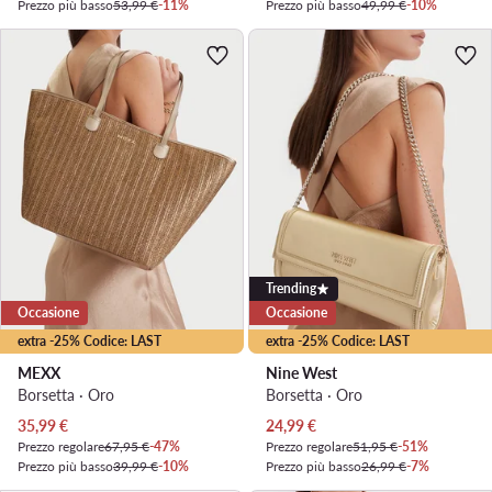
Prezzo più basso
53,99 €
-11%
Prezzo più basso
49,99 €
-10%
Trending
Occasione
Occasione
extra -25% Codice: LAST
extra -25% Codice: LAST
MEXX
Nine West
Borsetta · Oro
Borsetta · Oro
Prezzo attuale
Prezzo attuale
35,99
€
24,99
€
Prezzo regolare
67,95 €
-47%
Prezzo regolare
51,95 €
-51%
Prezzo più basso
39,99 €
-10%
Prezzo più basso
26,99 €
-7%