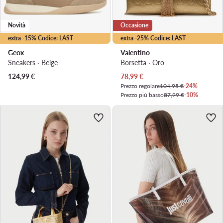
Novità
Occasione
extra -15% Codice: LAST
extra -25% Codice: LAST
Geox
Valentino
Sneakers · Beige
Borsetta · Oro
Prezzo attuale
124,99
€
78,99
€
Prezzo regolare
104,95 €
-24%
Prezzo più basso
87,99 €
-10%