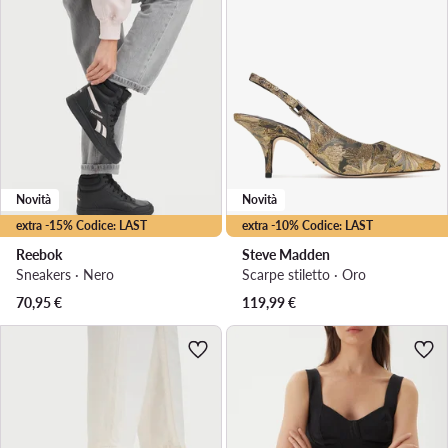
Novità
Novità
extra -15% Codice: LAST
extra -10% Codice: LAST
Reebok
Steve Madden
Sneakers · Nero
Scarpe stiletto · Oro
70,95
€
119,99
€