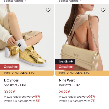
Sponsorizzato
Sponsorizzato
Trending
Occasione
Occasione
extra -25% Codice: LAST
extra -25% Codice: LAST
DC Shoes
Nine West
Sneakers · Oro
Borsetta · Oro
Prezzo attuale
Prezzo attuale
33,99
€
24,99
€
Prezzo regolare
67,95 €
-49%
Prezzo regolare
51,95 €
-51%
Prezzo più basso
35,99 €
-5%
Prezzo più basso
26,99 €
-7%