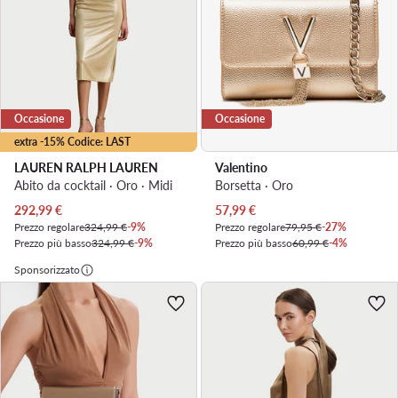
Occasione
Occasione
extra -15% Codice: LAST
LAUREN RALPH LAUREN
Valentino
Abito da cocktail · Oro · Midi
Borsetta · Oro
Prezzo attuale
Prezzo attuale
292,99
€
57,99
€
Prezzo regolare
324,99 €
-9%
Prezzo regolare
79,95 €
-27%
Prezzo più basso
324,99 €
-9%
Prezzo più basso
60,99 €
-4%
Sponsorizzato