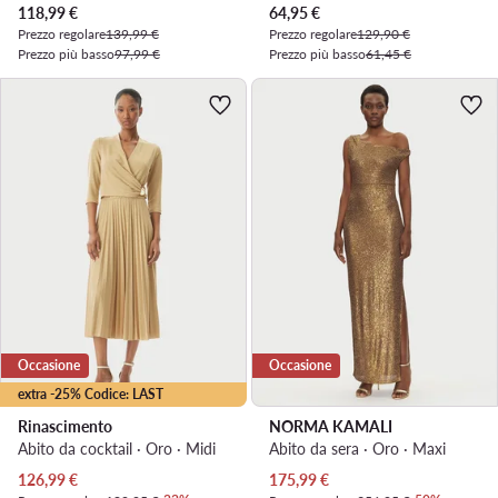
Prezzo attuale
Prezzo attuale
118,99
€
64,95
€
Prezzo regolare
139,99 €
Prezzo regolare
129,90 €
Prezzo più basso
97,99 €
Prezzo più basso
61,45 €
Occasione
Occasione
extra -25% Codice: LAST
Rinascimento
NORMA KAMALI
Abito da cocktail · Oro · Midi
Abito da sera · Oro · Maxi
Prezzo attuale
Prezzo attuale
126,99
€
175,99
€