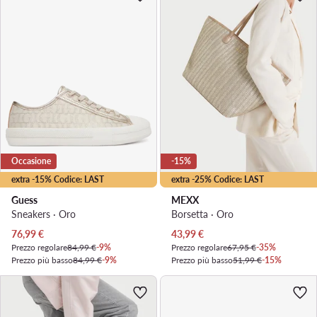
Occasione
-15%
extra -15% Codice: LAST
extra -25% Codice: LAST
Guess
MEXX
Sneakers · Oro
Borsetta · Oro
Prezzo attuale
Prezzo attuale
76,99
€
43,99
€
Prezzo regolare
84,99 €
-9%
Prezzo regolare
67,95 €
-35%
Prezzo più basso
84,99 €
-9%
Prezzo più basso
51,99 €
-15%