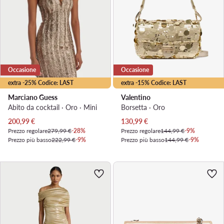
Occasione
Occasione
extra -25% Codice: LAST
extra -15% Codice: LAST
Marciano Guess
Valentino
Abito da cocktail · Oro · Mini
Borsetta · Oro
Prezzo attuale
Prezzo attuale
200,99
€
130,99
€
Prezzo regolare
279,99 €
-28%
Prezzo regolare
144,99 €
-9%
Prezzo più basso
222,99 €
-9%
Prezzo più basso
144,99 €
-9%