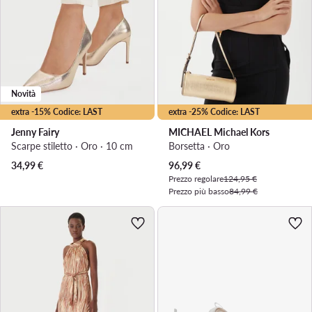
Novità
extra -15% Codice: LAST
extra -25% Codice: LAST
Jenny Fairy
MICHAEL Michael Kors
Scarpe stiletto · Oro · 10 cm
Borsetta · Oro
Prezzo attuale
34,99
€
96,99
€
Prezzo regolare
124,95 €
Prezzo più basso
84,99 €