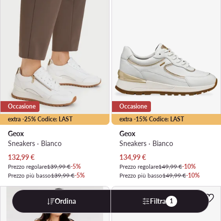
Occasione
Occasione
extra -25% Codice: LAST
extra -15% Codice: LAST
Geox
Geox
Sneakers · Bianco
Sneakers · Bianco
Prezzo attuale
Prezzo attuale
132,99
€
134,99
€
Prezzo regolare
139,99 €
-5%
Prezzo regolare
149,99 €
-10%
Prezzo più basso
139,99 €
-5%
Prezzo più basso
149,99 €
-10%
Ordina
Filtra
1