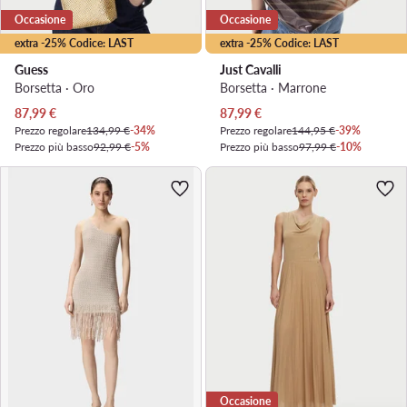
Occasione
Occasione
extra -25% Codice: LAST
extra -25% Codice: LAST
Guess
Just Cavalli
Borsetta · Oro
Borsetta · Marrone
Prezzo attuale
Prezzo attuale
87,99
€
87,99
€
Prezzo regolare
134,99 €
-34%
Prezzo regolare
144,95 €
-39%
Prezzo più basso
92,99 €
-5%
Prezzo più basso
97,99 €
-10%
Occasione