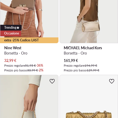
Trending
Occasione
extra -25% Codice: LAST
Nine West
MICHAEL Michael Kors
Borsetta · Oro
Borsetta · Oro
Prezzo attuale
Prezzo attuale
32,99
€
161,99
€
Prezzo regolare
51,95 €
-36%
Prezzo regolare
194,99 €
Prezzo più basso
33,99 €
-2%
Prezzo più basso
129,99 €