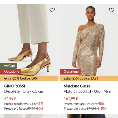
weCare
Occasione
Occasione
extra -25% Codice: LAST
extra -25% Codice: LAST
GINO ROSSI
Marciano Guess
Décolleté · Oro · 6.5 cm
Abito da cocktail · Oro · Mini
Prezzo attuale
Prezzo attuale
54,99
€
161,99
€
Prezzo regolare
93,95 €
-41%
Prezzo regolare
299,95 €
-45%
Prezzo più basso
57,99 €
-5%
Prezzo più basso
179,99 €
-10%