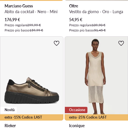
Marciano Guess
Oltre
Abito da cocktail · Nero · Mini
Vestito da giorno · Oro · Lunga
Prezzo attuale
Prezzo attuale
176,99
€
54,95
€
Prezzo regolare
299,99 €
Prezzo regolare
109,90 €
Prezzo più basso
159,99 €
Prezzo più basso
51,45 €
Novità
Occasione
extra -15% Codice: LAST
extra -25% Codice: LAST
Rieker
Iconique