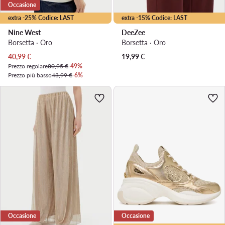
Occasione
extra -25% Codice: LAST
extra -15% Codice: LAST
Nine West
DeeZee
Borsetta · Oro
Borsetta · Oro
Prezzo attuale
40,99
€
19,99
€
Prezzo regolare
80,95 €
-49%
Prezzo più basso
43,99 €
-6%
Occasione
Occasione