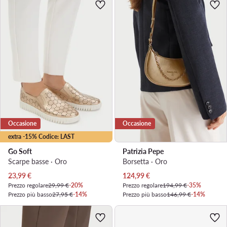
Occasione
Occasione
extra -15% Codice: LAST
Go Soft
Patrizia Pepe
Scarpe basse · Oro
Borsetta · Oro
Prezzo attuale
Prezzo attuale
23,99
€
124,99
€
Prezzo regolare
29,99 €
-20%
Prezzo regolare
194,99 €
-35%
Prezzo più basso
27,95 €
-14%
Prezzo più basso
146,99 €
-14%