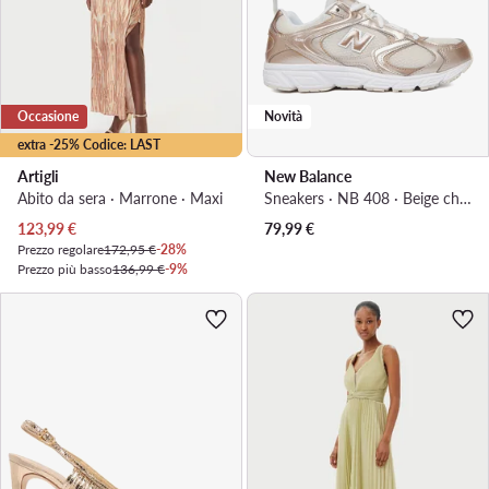
Occasione
Novità
extra -25% Codice: LAST
Artigli
New Balance
Abito da sera · Marrone · Maxi
Sneakers · NB 408 · Beige chiaro
Prezzo attuale
123,99
€
79,99
€
Prezzo regolare
172,95 €
-28%
Prezzo più basso
136,99 €
-9%