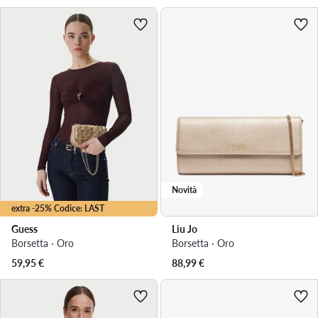
Novità
extra -25% Codice: LAST
Guess
Liu Jo
Borsetta · Oro
Borsetta · Oro
59,95
€
88,99
€