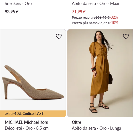
Sneakers · Oro
Abito da sera · Oro · Maxi
Prezzo attuale
93,95
€
71,99
€
Prezzo regolare
106,95 €
-32%
Prezzo più basso
79,99 €
-10%
extra -10% Codice: LAST
MICHAEL Michael Kors
Oltre
Décolleté · Oro · 8.5 cm
Abito da sera · Oro · Lunga