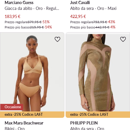
Marciano Guess
Just Cavalli
Giacca da abito · Oro · Regular Fit
Abito da sera · Oro · Maxi
Prezzo attuale
Prezzo attuale
183,95
€
422,95
€
Prezzo regolare
379,95 €
-51%
Prezzo regolare
753,95 €
-43%
Prezzo più basso
215,95 €
-14%
Prezzo più basso
442,95 €
-4%
Occasione
extra -25% Codice: LAST
extra -25% Codice: LAST
Max Mara Beachwear
PHILIPP PLEIN
Bikini · Oro
Abito da sera · Oro