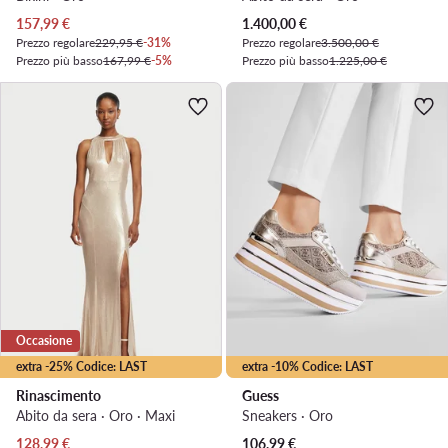
Prezzo attuale
Prezzo attuale
157,99
€
1.400,00
€
Prezzo regolare
229,95 €
-31%
Prezzo regolare
3.500,00 €
Prezzo più basso
167,99 €
-5%
Prezzo più basso
1.225,00 €
Occasione
extra -25% Codice: LAST
extra -10% Codice: LAST
Rinascimento
Guess
Abito da sera · Oro · Maxi
Sneakers · Oro
Prezzo attuale
Prezzo attuale
128,99
€
106,99
€