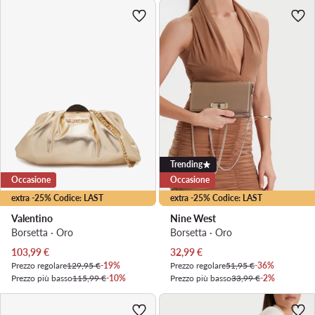
Trending
Occasione
Occasione
extra -25% Codice: LAST
extra -25% Codice: LAST
Valentino
Nine West
Borsetta · Oro
Borsetta · Oro
Prezzo attuale
Prezzo attuale
103,99
€
32,99
€
Prezzo regolare
129,95 €
-19%
Prezzo regolare
51,95 €
-36%
Prezzo più basso
115,99 €
-10%
Prezzo più basso
33,99 €
-2%