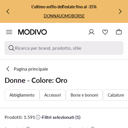
VAI AL CONTENUTO PRINCIPALE
VAI ALLA RICERCA
L'ultimo soffio dell'estate fino al -35%
DONNA
UOMO
BORSE
Ricerca per brand, prodotto, stile
Pagina principale
Donne - Colore: Oro
Abbigliamento
Accessori
Borse e borsoni
Calzature
Prodotti: 1.591
·
Filtri selezionati (1)