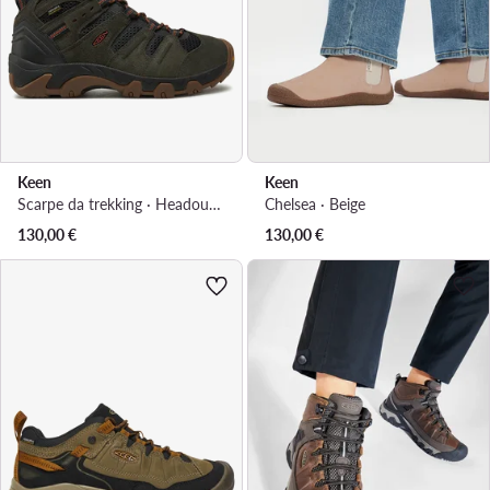
Keen
Keen
Scarpe da trekking · Headout Mid Wp 1028306 · Verde
Chelsea · Beige
130,00
€
130,00
€