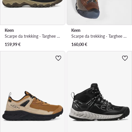
Keen
Keen
Scarpe da trekking · Targhee IV Wp 1030691 · Verde
Scarpe da trekking · Targhee III Mid Wp 1023030 · Marrone
159,99
€
160,00
€