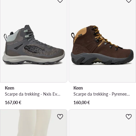
Keen
Keen
Scarpe da trekking · Nxis Evo Wp 1026880 · Grigio
Scarpe da trekking · Pyrenees 1029399 · Marrone
167,00
€
160,00
€