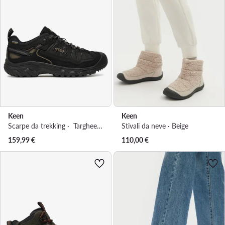
Keen
Keen
Scarpe da trekking · Targhee Iv Wp 1029827 · Nero
Stivali da neve · Beige
159,99
€
110,00
€