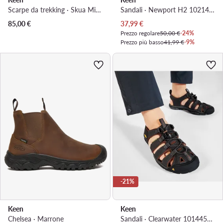
Scarpe da trekking · Skua Mid Wp 1029542 · Viola
Sandali · Newport H2 1021495 · Blu
Prezzo attuale
85,00
€
37,99
€
Prezzo regolare
50,00 €
-24%
Prezzo più basso
41,99 €
-9%
-21%
Keen
Keen
Chelsea · Marrone
Sandali · Clearwater 1014456 · Grigio