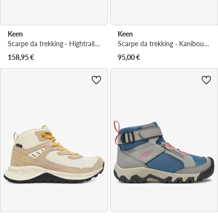
Keen
Keen
Scarpe da trekking · Hightrail Mid Wp 1030344 · Grigio
Scarpe da trekking · Kanibou Wp 1028086-10 · Marrone
158,95
€
95,00
€