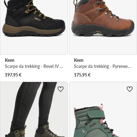
Keen
Keen
Scarpe da trekking · Revel IV Mid Polar 1031021 · Nero
Scarpe da trekking · Pyrenees 1002435 · Marrone
197,95
€
175,95
€