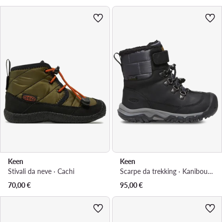
Keen
Keen
Stivali da neve · Cachi
Scarpe da trekking · Kanibou Wp 1028084-10 · Grigio
70,00
€
95,00
€