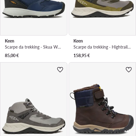
Keen
Keen
Scarpe da trekking · Skua Waterproof Boot 1029627 · Blu scuro
Scarpe da trekking · Hightrail 1031118 · Grigio
85,00
€
158,95
€