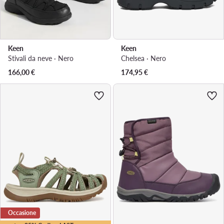
Keen
Keen
Stivali da neve · Nero
Chelsea · Nero
166,00
€
174,95
€
Occasione