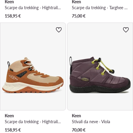
Keen
Keen
Scarpe da trekking · Hightrail Waterproof Hiking Boot 1030345 · Marrone
Scarpe da trekking · Targhee Boundless 1029518 · Blu
158,95
€
75,00
€
Keen
Keen
Scarpe da trekking · Hightrail Mid Wp 1030348 · Marrone
Stivali da neve · Viola
158,95
€
70,00
€