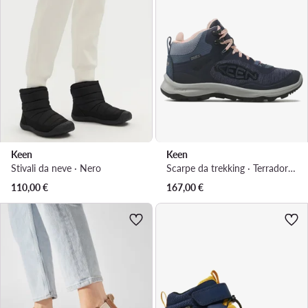
Keen
Keen
Stivali da neve · Nero
Scarpe da trekking · Terradora Flex Mid Wp W 1026877 · Blu scuro
110,00
€
167,00
€