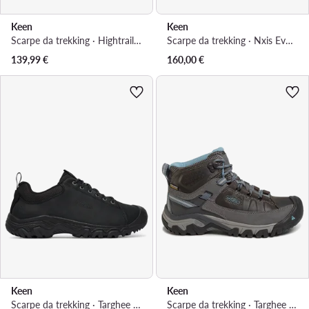
Keen
Keen
Scarpe da trekking · Hightrail Waterproof 1031843 · Marrone
Scarpe da trekking · Nxis Evo Mid Wp 1025911 · Nero
139,99
€
160,00
€
Keen
Keen
Scarpe da trekking · Targhee IV Oxford 1031647 · Nero
Scarpe da trekking · Targhee III Mid Wp 1023040 · Grigio