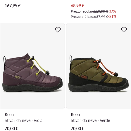
Prezzo attuale
167,95
€
68,99
€
Prezzo regolare
110,00 €
-37%
Prezzo più basso
87,99 €
-21%
Keen
Keen
Stivali da neve · Viola
Stivali da neve · Verde
70,00
€
70,00
€