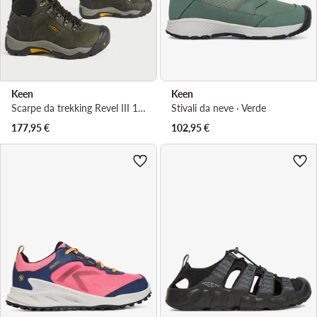
Keen
Keen
Scarpe da trekking Revel III 1013305
Stivali da neve · Verde
177,95
€
102,95
€