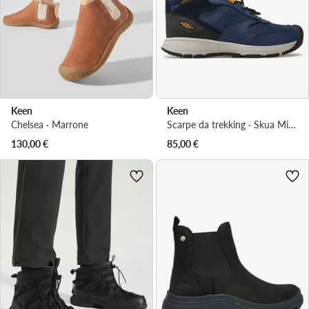
Keen
Keen
Chelsea · Marrone
Scarpe da trekking · Skua Mid Wp 1029543 · Blu scuro
130,00
€
85,00
€