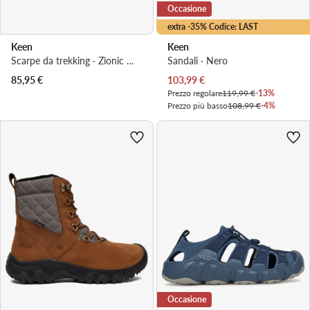
Occasione
extra -35% Codice: LAST
Keen
Keen
Scarpe da trekking · Zionic Wp 1031133 · Rosa
Sandali · Nero
Prezzo attuale
85,95
€
103,99
€
Prezzo regolare
119,99 €
-13%
Prezzo più basso
108,99 €
-4%
Occasione