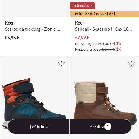
Occasione
extra -35% Codice: LAST
Keen
Keen
Scarpe da trekking · Zionic Wp 1031247 · Nero
Sandali · Seacamp II Cnx 1027418 · Nero
Prezzo attuale
85,95
€
57,99
€
Prezzo regolare
65,00 €
-10%
Prezzo più basso
58,99 €
-1%
Ordina
Filtra
1