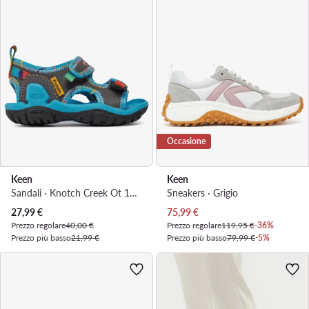
Occasione
Keen
Keen
Sandali · Knotch Creek Ot 1027225 · Grigio
Sneakers · Grigio
Prezzo attuale
Prezzo attuale
27,99
€
75,99
€
Prezzo regolare
40,00 €
Prezzo regolare
119,95 €
-36%
Prezzo più basso
21,99 €
Prezzo più basso
79,99 €
-5%