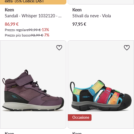
extra -35% Codice: LAST
Keen
Keen
Sandali · Whisper 1032120 · Verde
Stivali da neve · Viola
Prezzo attuale
86,99
€
97,95
€
Prezzo regolare
99,99 €
-13%
Prezzo più basso
93,99 €
-7%
Occasione
Keen
Keen