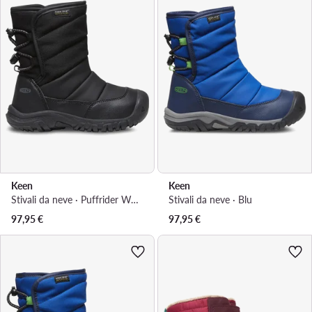
Keen
Keen
Stivali da neve · Puffrider Wp 1028022-10 · Nero
Stivali da neve · Blu
97,95
€
97,95
€