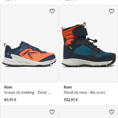
Keen
Keen
Scarpe da trekking · Zionic Wp 1031132 · Multicolore
Stivali da neve · Blu scuro
85,95
€
102,95
€