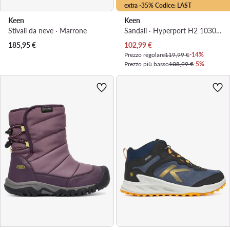
extra -35% Codice: LAST
Keen
Keen
Stivali da neve · Marrone
Sandali · Hyperport H2 1030856 · Blu
Prezzo attuale
185,95
€
102,99
€
Prezzo regolare
119,99 €
-14%
Prezzo più basso
108,99 €
-5%