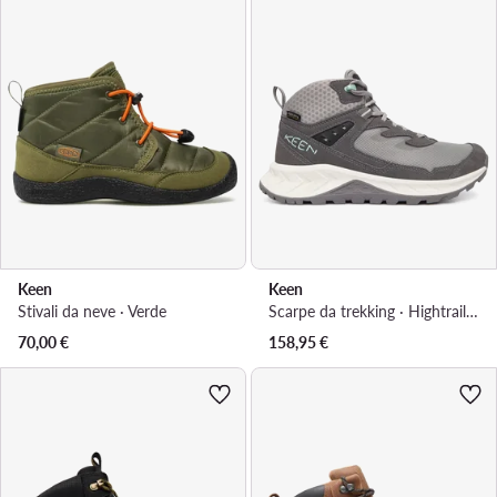
Keen
Keen
Stivali da neve · Verde
Scarpe da trekking · Hightrail Mid Wp 1030347 · Grigio
70,00
€
158,95
€