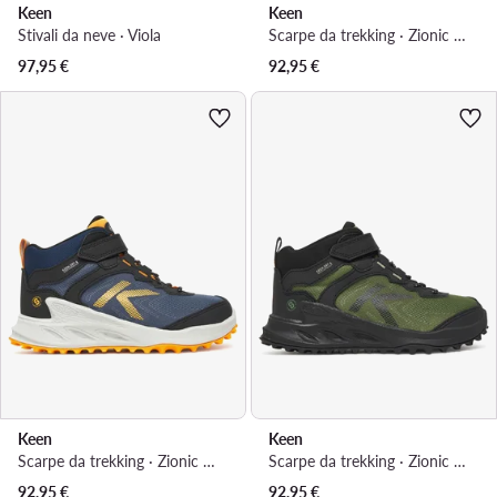
Keen
Keen
Stivali da neve · Viola
Scarpe da trekking · Zionic Mid Wp 1031136 · Blu scuro
97,95
€
92,95
€
Keen
Keen
Scarpe da trekking · Zionic Mid Wp 1031249 · Blu scuro
Scarpe da trekking · Zionic Mid Wp 1031251 · Nero
92,95
€
92,95
€