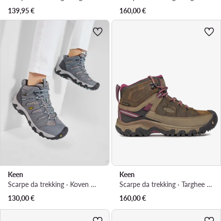
139,95
€
160,00
€
Keen
Keen
Scarpe da trekking · Koven Mid Wp 1020212 · Grigio
Scarpe da trekking · Targhee III Mid Wp 1018178 · Marrone
130,00
€
160,00
€