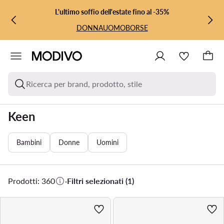
VAI AL CONTENUTO PRINCIPALE
VAI ALLA RICERCA
L'ultimo soffio dell'estate fino al -35%
DONNA
UOMO
BORSE
Ricerca per brand, prodotto, stile
Keen
Bambini
Donne
Uomini
Prodotti: 360
·
Filtri selezionati (1)