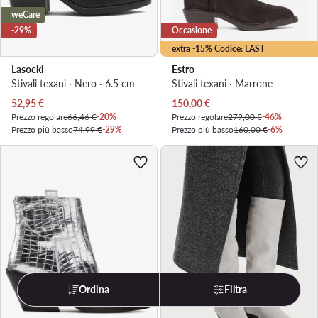
weCare
-29%
Occasione
extra -15% Codice: LAST
Lasocki
Estro
Stivali texani · Nero · 6.5 cm
Stivali texani · Marrone
Prezzo attuale
Prezzo attuale
52,95
€
150,00
€
Prezzo regolare
66,46 €
-20%
Prezzo regolare
279,00 €
-46%
Prezzo più basso
74,99 €
-29%
Prezzo più basso
160,00 €
-6%
Ordina
Filtra