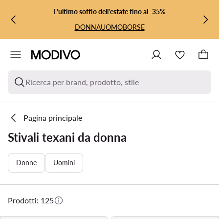
VAI AL CONTENUTO PRINCIPALE
VAI ALLA RICERCA
L'ultimo soffio dell'estate fino al -35%
DONNA
UOMO
BORSE
Ricerca per brand, prodotto, stile
Pagina principale
Stivali texani da donna
Donne
Uomini
Prodotti: 125