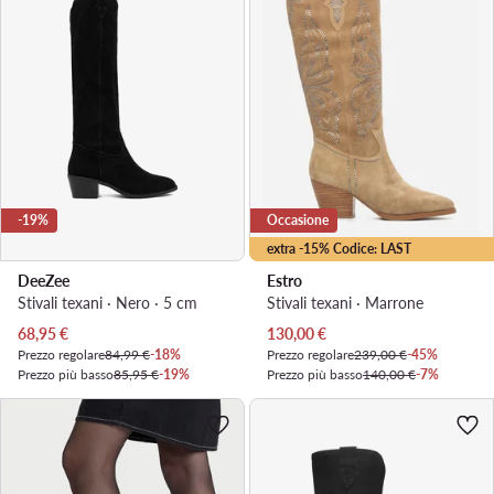
-19%
Occasione
extra -15% Codice: LAST
DeeZee
Estro
Stivali texani · Nero · 5 cm
Stivali texani · Marrone
Prezzo attuale
Prezzo attuale
68,95
€
130,00
€
Prezzo regolare
84,99 €
-18%
Prezzo regolare
239,00 €
-45%
Prezzo più basso
85,95 €
-19%
Prezzo più basso
140,00 €
-7%