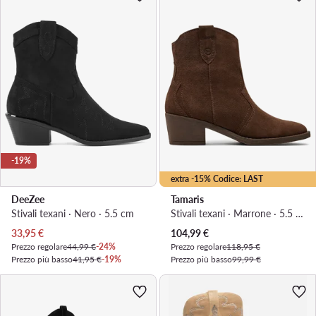
-19%
extra -15% Codice: LAST
DeeZee
Tamaris
Stivali texani · Nero · 5.5 cm
Stivali texani · Marrone · 5.5 cm
Prezzo attuale
Prezzo attuale
33,95
€
104,99
€
Prezzo regolare
44,99 €
-24%
Prezzo regolare
118,95 €
Prezzo più basso
41,95 €
-19%
Prezzo più basso
99,99 €