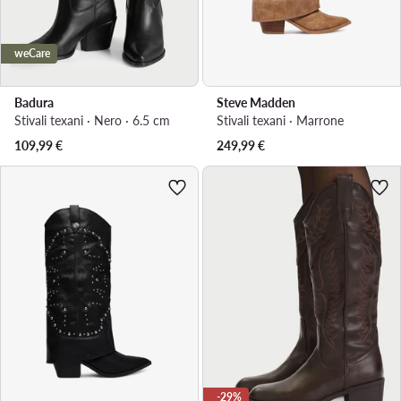
weCare
Badura
Steve Madden
Stivali texani · Nero · 6.5 cm
Stivali texani · Marrone
109,99
€
249,99
€
-29%