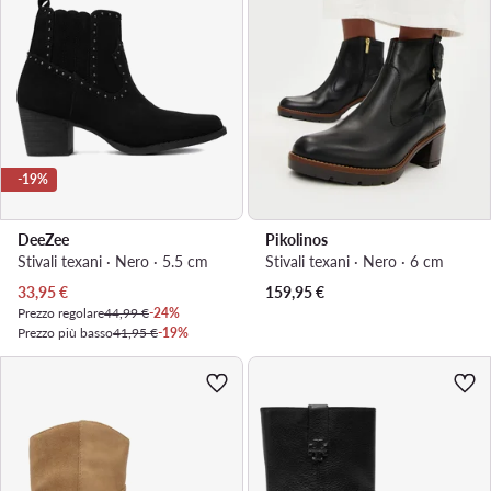
-19%
DeeZee
Pikolinos
Stivali texani · Nero · 5.5 cm
Stivali texani · Nero · 6 cm
Prezzo attuale
33,95
€
159,95
€
Prezzo regolare
44,99 €
-24%
Prezzo più basso
41,95 €
-19%