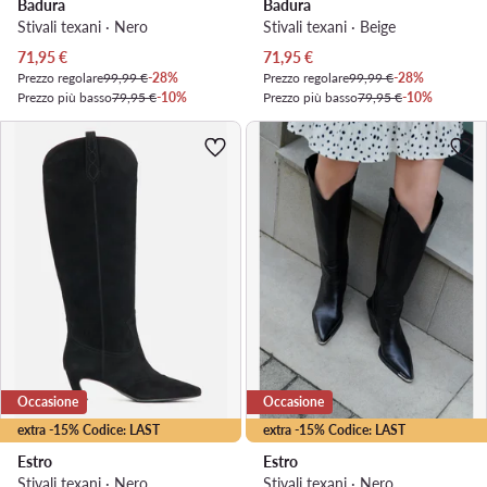
Badura
Badura
Stivali texani · Nero
Stivali texani · Beige
Prezzo attuale
Prezzo attuale
71,95
€
71,95
€
Prezzo regolare
99,99 €
-28%
Prezzo regolare
99,99 €
-28%
Prezzo più basso
79,95 €
-10%
Prezzo più basso
79,95 €
-10%
Occasione
Occasione
extra -15% Codice: LAST
extra -15% Codice: LAST
Estro
Estro
Stivali texani · Nero
Stivali texani · Nero