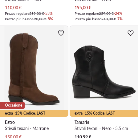
Prezzo attuale
Prezzo attuale
110,00
€
195,00
€
Prezzo regolare
239,00 €
-53%
Prezzo regolare
259,00 €
-24%
Prezzo più basso
120,00 €
-8%
Prezzo più basso
210,00 €
-7%
Occasione
extra -15% Codice: LAST
extra -15% Codice: LAST
Estro
Tamaris
Stivali texani · Marrone
Stivali texani · Nero · 5.5 cm
Prezzo attuale
Prezzo attuale
150,00
€
110,99
€