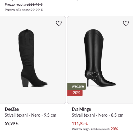
Prezzo regolare
118,95 €
Prezzo più basso
99,99 €
weCare
-20%
DeeZee
Eva Minge
Stivali texani · Nero · 9.5 cm
Stivali texani · Nero · 8.5 cm
Prezzo attuale
59,99
€
111,95
€
Prezzo regolare
139,99 €
-20%