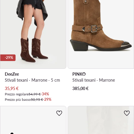
-29%
DeeZee
PINKO
Stivali texani · Marrone · 5 cm
Stivali texani · Marrone
Prezzo attuale
35,95
€
385,00
€
Prezzo regolare
54,99 €
-34%
Prezzo più basso
50,95 €
-29%