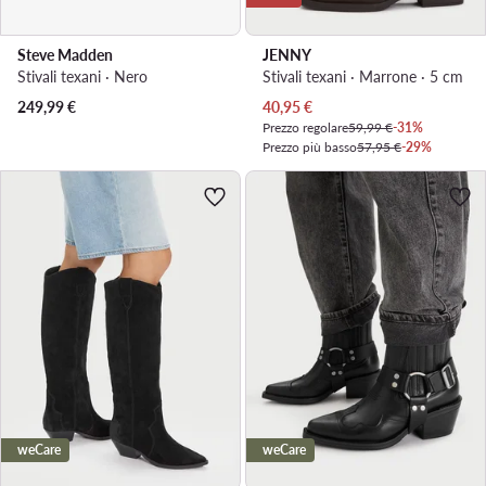
Steve Madden
JENNY
Stivali texani · Nero
Stivali texani · Marrone · 5 cm
Prezzo attuale
249,99
€
40,95
€
Prezzo regolare
59,99 €
-31%
Prezzo più basso
57,95 €
-29%
weCare
weCare