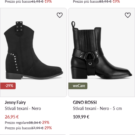
Prezzo più basso
41,95 €
-19%
Prezzo più basso
85,95 €
-19%
-29%
weCare
Jenny Fairy
GINO ROSSI
Stivali texani · Nero
Stivali texani · Nero · 5 cm
Prezzo attuale
26,95
€
109,99
€
Prezzo regolare
38,34 €
-29%
Prezzo più basso
37,99 €
-29%