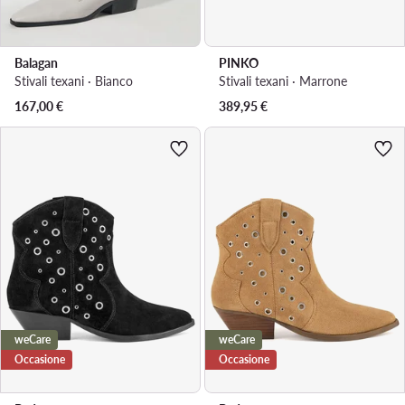
Balagan
PINKO
Stivali texani · Bianco
Stivali texani · Marrone
167,00
€
389,95
€
weCare
weCare
Occasione
Occasione