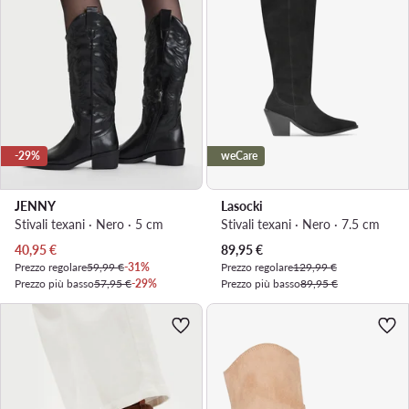
-29%
weCare
JENNY
Lasocki
Stivali texani · Nero · 5 cm
Stivali texani · Nero · 7.5 cm
Prezzo attuale
Prezzo attuale
40,95
€
89,95
€
Prezzo regolare
59,99 €
-31%
Prezzo regolare
129,99 €
Prezzo più basso
57,95 €
-29%
Prezzo più basso
89,95 €