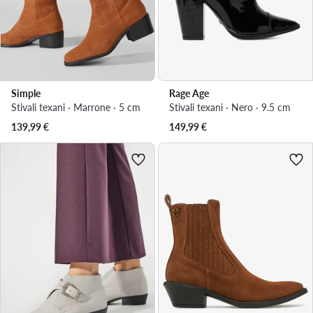
Simple
Rage Age
Stivali texani · Marrone · 5 cm
Stivali texani · Nero · 9.5 cm
139,99
€
149,99
€