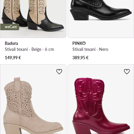
weCare
Badura
PINKO
Stivali texani · Beige · 6 cm
Stivali texani · Nero
149,99
€
389,95
€