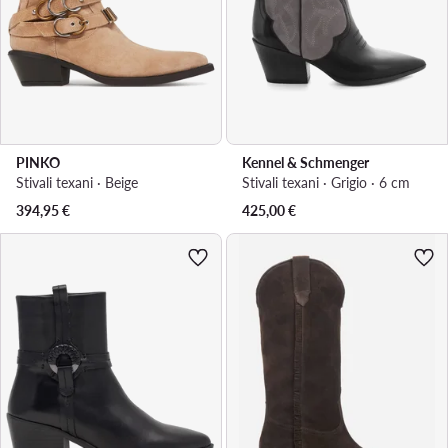
PINKO
Kennel & Schmenger
Stivali texani · Beige
Stivali texani · Grigio · 6 cm
394,95
€
425,00
€