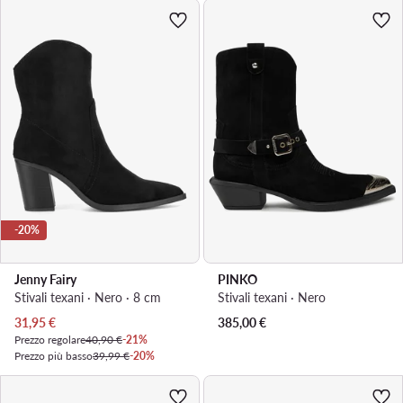
-20%
Jenny Fairy
PINKO
Stivali texani · Nero · 8 cm
Stivali texani · Nero
Prezzo attuale
31,95
€
385,00
€
Prezzo regolare
40,90 €
-21%
Prezzo più basso
39,99 €
-20%