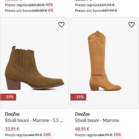
Prezzo regolare
269,00 €
-44%
Prezzo regolare
119,95 €
Prezzo più basso
160,00 €
-6%
Prezzo più basso
107,99 €
-19%
-19%
DeeZee
DeeZee
Stivali texani · Marrone · 5.5 cm
Stivali texani · Marrone
Prezzo attuale
Prezzo attuale
33,95
€
68,95
€
Prezzo regolare
44,99 €
-24%
Prezzo regolare
84,99 €
-18%