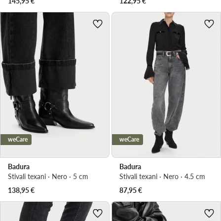
145,95
€
122,95
€
weCare
weCare
Badura
Badura
Stivali texani · Nero · 5 cm
Stivali texani · Nero · 4.5 cm
138,95
€
87,95
€