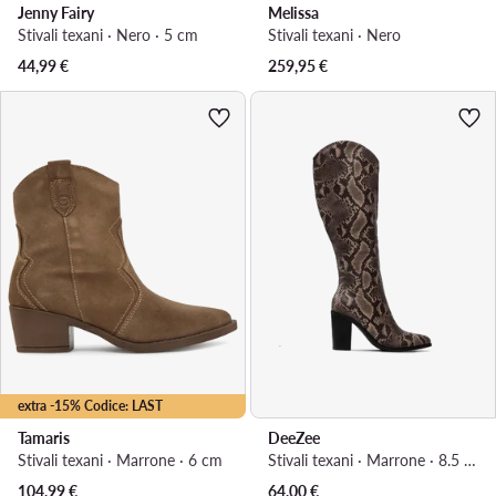
Jenny Fairy
Melissa
Stivali texani · Nero · 5 cm
Stivali texani · Nero
44,99
€
259,95
€
extra -15% Codice: LAST
Tamaris
DeeZee
Stivali texani · Marrone · 6 cm
Stivali texani · Marrone · 8.5 cm
Prezzo attuale
104,99
€
64,00
€