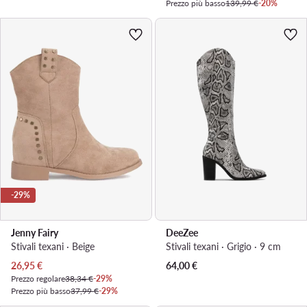
Prezzo più basso
139,99 €
-20%
-29%
Jenny Fairy
DeeZee
Stivali texani · Beige
Stivali texani · Grigio · 9 cm
Prezzo attuale
26,95
€
64,00
€
Prezzo regolare
38,34 €
-29%
Prezzo più basso
37,99 €
-29%