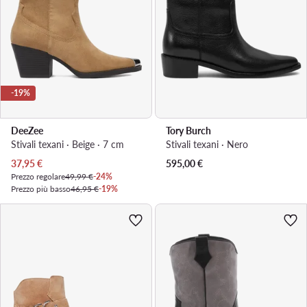
-19%
DeeZee
Tory Burch
Stivali texani · Beige · 7 cm
Stivali texani · Nero
Prezzo attuale
37,95
€
595,00
€
Prezzo regolare
49,99 €
-24%
Prezzo più basso
46,95 €
-19%