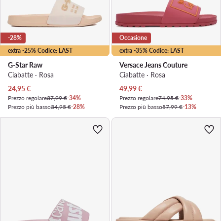
-28%
Occasione
extra -25% Codice: LAST
extra -35% Codice: LAST
G-Star Raw
Versace Jeans Couture
Ciabatte · Rosa
Ciabatte · Rosa
Prezzo attuale
Prezzo attuale
24,95
€
49,99
€
Prezzo regolare
37,99 €
-34%
Prezzo regolare
74,95 €
-33%
Prezzo più basso
34,95 €
-28%
Prezzo più basso
57,99 €
-13%