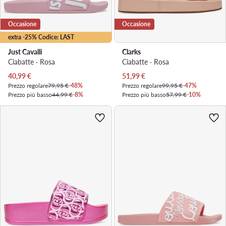
Occasione
Occasione
extra -25% Codice: LAST
Just Cavalli
Clarks
Ciabatte · Rosa
Ciabatte · Rosa
Prezzo attuale
Prezzo attuale
40,99
€
51,99
€
Prezzo regolare
79,95 €
-48%
Prezzo regolare
99,95 €
-47%
Prezzo più basso
44,99 €
-8%
Prezzo più basso
57,99 €
-10%