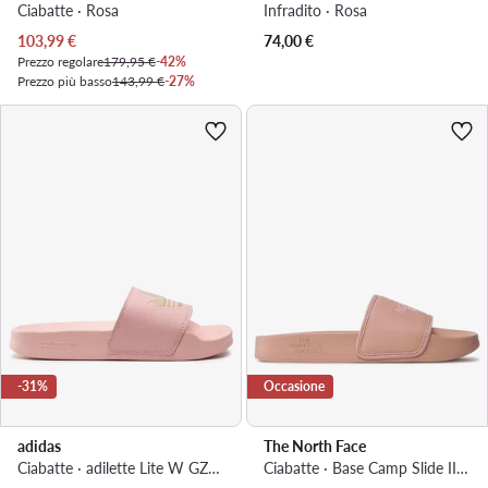
Ciabatte · Rosa
Infradito · Rosa
Prezzo attuale
103,99
€
74,00
€
Prezzo regolare
179,95 €
-42%
Prezzo più basso
143,99 €
-27%
-31%
Occasione
adidas
The North Face
Ciabatte · adilette Lite W GZ6198 · Rosa
Ciabatte · Base Camp Slide III NF0A4T2SZ1P1 · Rosa