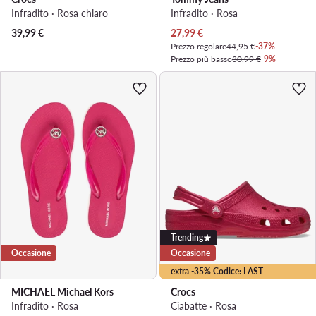
Infradito · Rosa chiaro
Infradito · Rosa
Prezzo attuale
39,99
€
27,99
€
Prezzo regolare
44,95 €
-37%
Prezzo più basso
30,99 €
-9%
Trending
Occasione
Occasione
extra -35% Codice: LAST
MICHAEL Michael Kors
Crocs
Infradito · Rosa
Ciabatte · Rosa