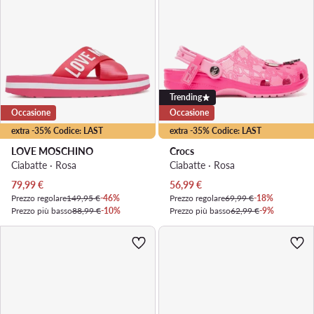
Trending
Occasione
Occasione
extra -35% Codice: LAST
extra -35% Codice: LAST
LOVE MOSCHINO
Crocs
Ciabatte · Rosa
Ciabatte · Rosa
Prezzo attuale
Prezzo attuale
79,99
€
56,99
€
Prezzo regolare
149,95 €
-46%
Prezzo regolare
69,99 €
-18%
Prezzo più basso
88,99 €
-10%
Prezzo più basso
62,99 €
-9%