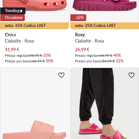
Trending
Occasione
-22%
extra -35% Codice: LAST
extra -25% Codice: LAST
Crocs
Roxy
Ciabatte · Rosa
Ciabatte · Rosa
Prezzo attuale
Prezzo attuale
41,99
€
26,99
€
Prezzo regolare
54,95 €
-23%
Prezzo regolare
44,99 €
-40%
Prezzo più basso
46,99 €
-10%
Prezzo più basso
34,95 €
-22%