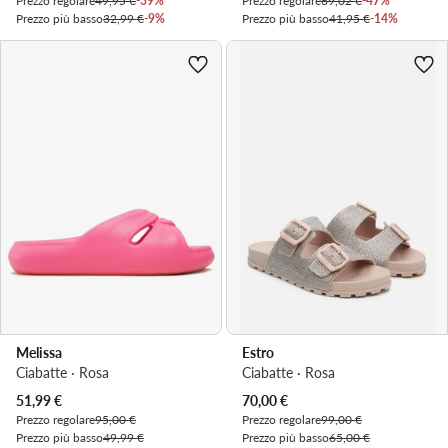
Prezzo regolare
49,95 €
-39%
Prezzo regolare
69,02 €
-47%
Prezzo più basso
32,99 €
-9%
Prezzo più basso
41,95 €
-14%
Melissa
Estro
Ciabatte · Rosa
Ciabatte · Rosa
Prezzo attuale
Prezzo attuale
51,99
€
70,00
€
Prezzo regolare
95,00 €
Prezzo regolare
99,00 €
Prezzo più basso
49,99 €
Prezzo più basso
65,00 €