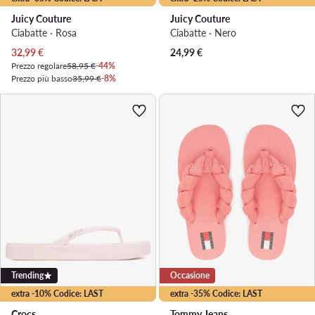
Juicy Couture
Juicy Couture
Ciabatte · Rosa
Ciabatte · Nero
Prezzo attuale
32,99
€
24,99
€
Prezzo regolare
58,95 €
-44%
Prezzo più basso
35,99 €
-8%
Trending
Occasione
extra -10% Codice: LAST
extra -35% Codice: LAST
Crocs
Tommy Jeans