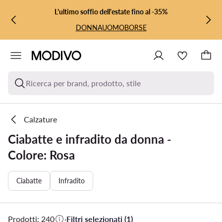
VAI AL CONTENUTO PRINCIPALE
VAI ALLA RICERCA
L'ultimo soffio dell'estate fino al -35%
DONNA
UOMO
BORSE
Ricerca per brand, prodotto, stile
Calzature
Ciabatte e infradito da donna -
Colore: Rosa
Ciabatte
Infradito
Prodotti: 240
·
Filtri selezionati (1)