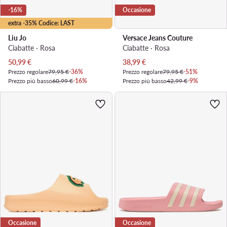
-16%
Occasione
extra -35% Codice: LAST
Liu Jo
Versace Jeans Couture
Ciabatte · Rosa
Ciabatte · Rosa
Prezzo attuale
Prezzo attuale
50,99
€
38,99
€
Prezzo regolare
79,95 €
-36%
Prezzo regolare
79,95 €
-51%
Prezzo più basso
60,99 €
-16%
Prezzo più basso
42,99 €
-9%
Occasione
Occasione