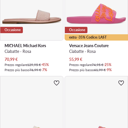
Occasione
Occasione
extra -35% Codice: LAST
MICHAEL Michael Kors
Versace Jeans Couture
Ciabatte · Rosa
Ciabatte · Rosa
Prezzo attuale
Prezzo attuale
70,99
€
55,99
€
Prezzo regolare
129,95 €
-45%
Prezzo regolare
74,95 €
-25%
Prezzo più basso
76,99 €
-7%
Prezzo più basso
61,99 €
-9%