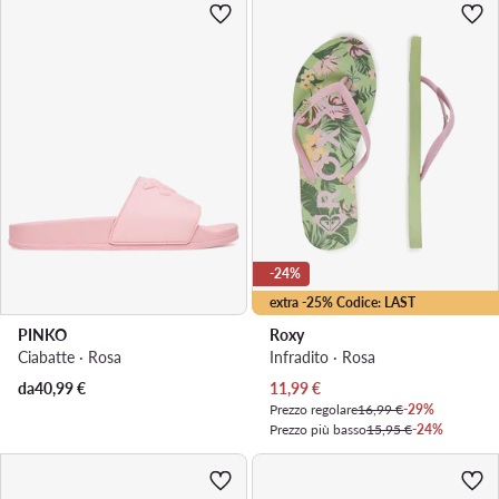
-24%
extra -25% Codice: LAST
PINKO
Roxy
Ciabatte · Rosa
Infradito · Rosa
Prezzo attuale
da
40,99
€
11,99
€
Prezzo regolare
16,99 €
-29%
Prezzo più basso
15,95 €
-24%