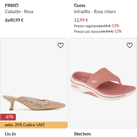
PINKO
Guess
Ciabatte · Rosa
Infradito · Rosa chiaro
Prezzo attuale
da
40,99
€
12,99
€
Prezzo regolare
14,95 €
-13%
Prezzo più basso
14,95 €
-13%
-27%
extra -25% Codice: LAST
Liu Jo
Skechers