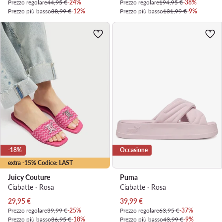
Prezzo regolare
44,95 €
-24%
Prezzo regolare
194,95 €
-38%
Prezzo più basso
38,99 €
-12%
Prezzo più basso
131,99 €
-9%
-18%
Occasione
extra -15% Codice: LAST
Juicy Couture
Puma
Ciabatte · Rosa
Ciabatte · Rosa
Prezzo attuale
Prezzo attuale
29,95
€
39,99
€
Prezzo regolare
39,99 €
-25%
Prezzo regolare
63,95 €
-37%
Prezzo più basso
36,95 €
-18%
Prezzo più basso
43,99 €
-9%