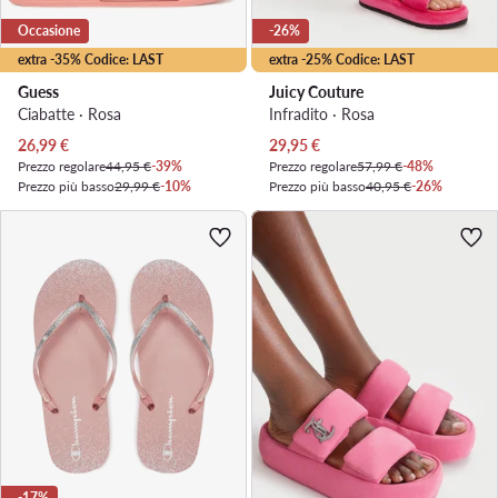
Occasione
-26%
extra -35% Codice: LAST
extra -25% Codice: LAST
Guess
Juicy Couture
Ciabatte · Rosa
Infradito · Rosa
Prezzo attuale
Prezzo attuale
26,99
€
29,95
€
Prezzo regolare
44,95 €
-39%
Prezzo regolare
57,99 €
-48%
Prezzo più basso
29,99 €
-10%
Prezzo più basso
40,95 €
-26%
-17%