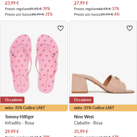
Prezzo attuale
Prezzo attuale
23,99
€
27,99
€
Prezzo regolare
39,95 €
-39%
Prezzo regolare
44,95 €
-37%
Prezzo più basso
34,99 €
-31%
Prezzo più basso
29,99 €
-6%
Occasione
Occasione
extra -35% Codice: LAST
extra -25% Codice: LAST
Tommy Hilfiger
Nine West
Infradito · Rosa
Ciabatte · Rosa
Prezzo attuale
Prezzo attuale
29,99
€
35,99
€