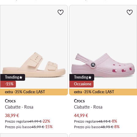
Trending
Trending
-15%
Occasione
extra -35% Codice: LAST
extra -35% Codice: LAST
Crocs
Crocs
Ciabatte · Rosa
Ciabatte · Rosa
Prezzo attuale
Prezzo attuale
38,99
€
44,99
€
Prezzo regolare
49,99 €
-22%
Prezzo regolare
48,95 €
-8%
Prezzo più basso
45,99 €
-15%
Prezzo più basso
48,95 €
-8%