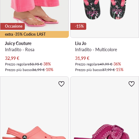
Occasione
-15%
extra -35% Codice: LAST
Juicy Couture
Liu Jo
Infradito · Rosa
Infradito · Multicolore
Prezzo attuale
Prezzo attuale
32,99
€
31,99
€
Prezzo regolare
53,95 €
-38%
Prezzo regolare
49,99 €
-36%
Prezzo più basso
36,99 €
-10%
Prezzo più basso
37,99 €
-15%