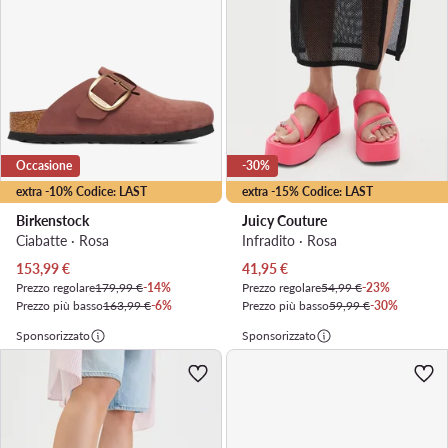
Occasione
-30%
extra -10% Codice: LAST
extra -15% Codice: LAST
Birkenstock
Juicy Couture
Ciabatte · Rosa
Infradito · Rosa
Prezzo attuale
Prezzo attuale
153,99
€
41,95
€
Prezzo regolare
179,99 €
-14%
Prezzo regolare
54,99 €
-23%
Prezzo più basso
163,99 €
-6%
Prezzo più basso
59,99 €
-30%
Sponsorizzato
Sponsorizzato