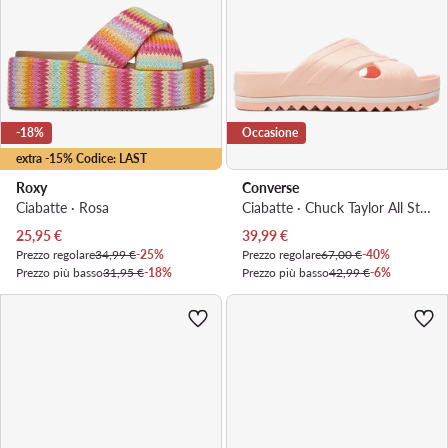
-18%
Occasione
extra -15% Codice: LAST
Roxy
Converse
Ciabatte · Rosa
Ciabatte · Chuck Taylor All Star Lounge Sandal Lite Cx A07582C · Rosa
Prezzo attuale
Prezzo attuale
25,95
€
39,99
€
Prezzo regolare
34,99 €
-25%
Prezzo regolare
67,00 €
-40%
Prezzo più basso
31,95 €
-18%
Prezzo più basso
42,99 €
-6%