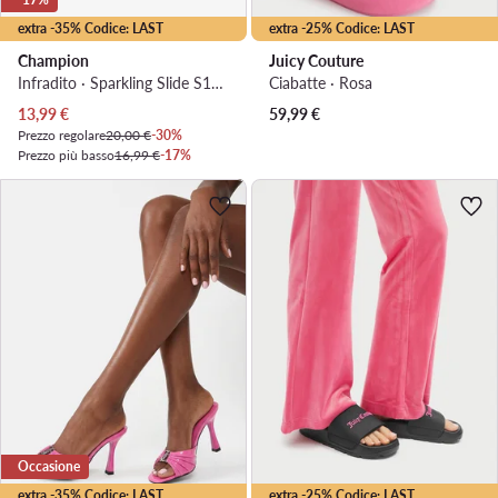
extra -35% Codice: LAST
extra -25% Codice: LAST
Champion
Juicy Couture
Infradito · Sparkling Slide S11688-CHA-PS018 · Rosa
Ciabatte · Rosa
Prezzo attuale
13,99
€
59,99
€
Prezzo regolare
20,00 €
-30%
Prezzo più basso
16,99 €
-17%
Occasione
extra -35% Codice: LAST
extra -25% Codice: LAST