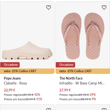
Occasione
Occasione
extra -25% Codice: LAST
extra -25% Codice: LAST
Pepe Jeans
The North Face
Ciabatte · Rosa
Infradito · W Base Camp Mini II NF0A47ABZIP · Rosa
Prezzo attuale
Prezzo attuale
22,99
€
27,99
€
Prezzo regolare
39,95 €
-42%
Prezzo regolare
39,95 €
-29%
Prezzo più basso
25,99 €
-11%
Prezzo più basso
30,99 €
-9%