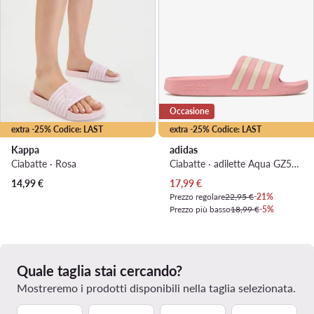
Occasione
extra -25% Codice: LAST
extra -25% Codice: LAST
Kappa
adidas
Ciabatte · Rosa
Ciabatte · adilette Aqua GZ5877 · Rosa
Prezzo attuale
14,99
€
17,99
€
Prezzo regolare
22,95 €
-21%
Prezzo più basso
18,99 €
-5%
Quale taglia stai cercando?
Mostreremo i prodotti disponibili nella taglia selezionata.