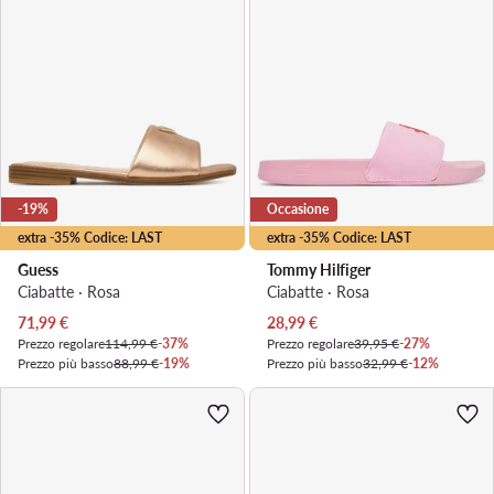
-19%
Occasione
extra -35% Codice: LAST
extra -35% Codice: LAST
Guess
Tommy Hilfiger
Ciabatte · Rosa
Ciabatte · Rosa
Prezzo attuale
Prezzo attuale
71,99
€
28,99
€
Prezzo regolare
114,99 €
-37%
Prezzo regolare
39,95 €
-27%
Prezzo più basso
88,99 €
-19%
Prezzo più basso
32,99 €
-12%