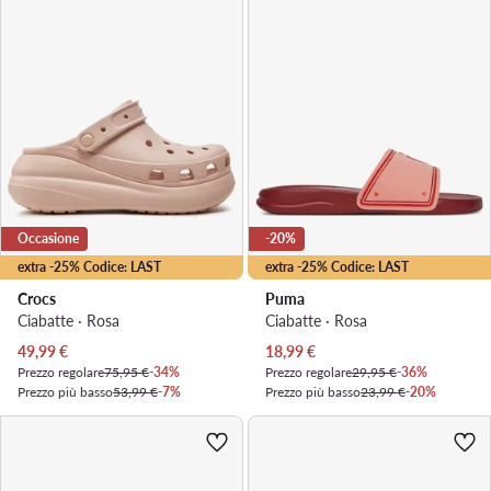
Occasione
-20%
extra -25% Codice: LAST
extra -25% Codice: LAST
Crocs
Puma
Ciabatte · Rosa
Ciabatte · Rosa
Prezzo attuale
Prezzo attuale
49,99
€
18,99
€
Prezzo regolare
75,95 €
-34%
Prezzo regolare
29,95 €
-36%
Prezzo più basso
53,99 €
-7%
Prezzo più basso
23,99 €
-20%