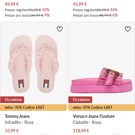
Prezzo attuale
Prezzo attuale
49,99
€
45,99
€
Prezzo regolare
74,95 €
-33%
Prezzo regolare
54,95 €
-16%
Prezzo più basso
54,99 €
-9%
Prezzo più basso
48,99 €
-6%
Occasione
Occasione
extra -35% Codice: LAST
extra -35% Codice: LAST
Tommy Jeans
Versace Jeans Couture
Infradito · Rosa
Ciabatte · Rosa
Prezzo attuale
Prezzo attuale
33,99
€
118,99
€