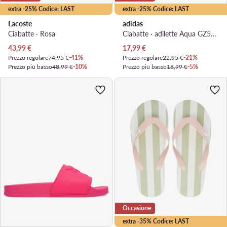
extra -25% Codice: LAST
extra -25% Codice: LAST
Lacoste
adidas
Ciabatte · Rosa
Ciabatte · adilette Aqua GZ5877 · Rosa
Prezzo attuale
Prezzo attuale
43,99
€
17,99
€
Prezzo regolare
74,95 €
-41%
Prezzo regolare
22,95 €
-21%
Prezzo più basso
48,99 €
-10%
Prezzo più basso
18,99 €
-5%
Occasione
extra -35% Codice: LAST