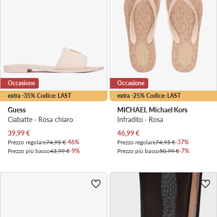
Occasione
Occasione
extra -35% Codice: LAST
extra -25% Codice: LAST
Guess
MICHAEL Michael Kors
Ciabatte · Rosa chiaro
Infradito · Rosa
Prezzo attuale
Prezzo attuale
39,99
€
46,99
€
Prezzo regolare
74,95 €
-46%
Prezzo regolare
74,95 €
-37%
Prezzo più basso
43,99 €
-9%
Prezzo più basso
50,99 €
-7%