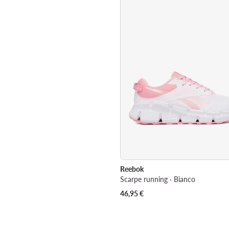
Reebok
Scarpe running · Bianco
46,95
€