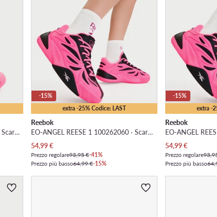
-15%
-15%
extra -25% Codice: LAST
extra -
Reebok
Reebok
EO-NANO X5 EDGE 100244436 · Scarpe da palestra
EO-ANGEL REESE 1 100262060 · Scarpe da basket
Prezzo attuale
Prezzo attuale
54,99
€
54,99
€
Prezzo regolare
93,95 €
-41%
Prezzo regolare
93,9
Prezzo più basso
64,99 €
-15%
Prezzo più basso
64,