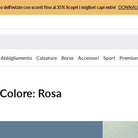
io dell'estate con sconti fino al 35% Scopri i migliori capi estivi
DONNA
Abbigliamento
Calzature
Borse
Accessori
Sport
Premiu
 Colore: Rosa