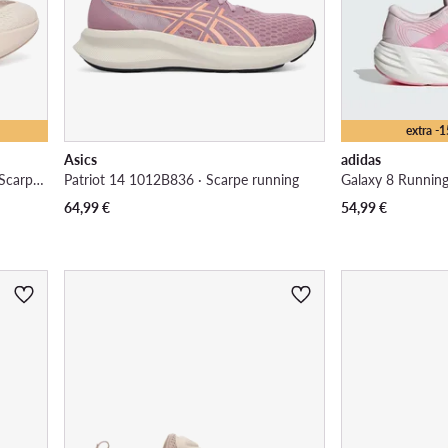
extra -
Asics
adidas
Duramo Speed 2 Shoes KZ8977 · Scarpe running
Patriot 14 1012B836 · Scarpe running
64,99
€
54,99
€