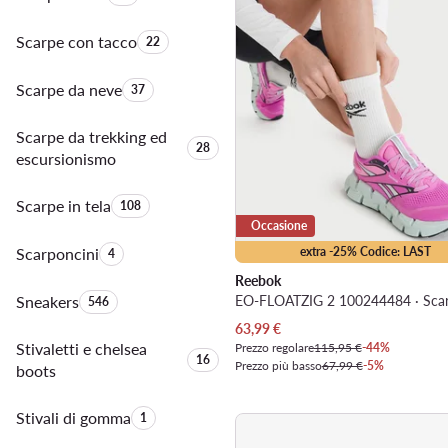
Scarpe con tacco
Quantità di prodotti:
22
Scarpe da neve
Quantità di prodotti:
37
Scarpe da trekking ed
Quantità di prodotti:
28
escursionismo
Scarpe in tela
Quantità di prodotti:
108
Occasione
Scarponcini
Quantità di prodotti:
extra -25% Codice: LAST
4
Reebok
Sneakers
Quantità di prodotti:
546
Prezzo attuale
63,99
€
Stivaletti e chelsea
Prezzo regolare
115,95 €
-44%
Quantità di prodotti:
16
Prezzo più basso
67,99 €
-5%
boots
Stivali di gomma
Quantità di prodotti:
1