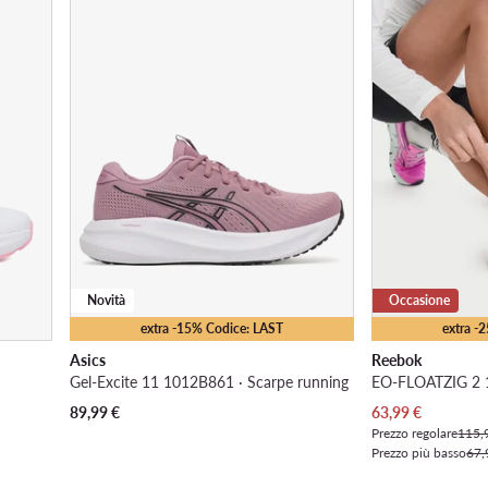
Novità
Occasione
extra -15% Codice: LAST
extra -
Asics
Reebok
Gel-Excite 11 1012B861 · Scarpe running
Prezzo attuale
89,99
€
63,99
€
Prezzo regolare
115,
Prezzo più basso
67,