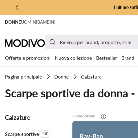
L'ultimo soff
VAI AL CONTENUTO PRINCIPALE
DONNE
UOMINI
BAMBINI
VAI ALLA RICERCA
Offerte e promozioni
Nuova collezione
Bestseller
Brand
Pagina principale
Donne
Calzature
Scarpe sportive da donna -
Calzature
Sponsorizzato
Scarpe sportive
Quantità di prodotti:
110
Ray-Ban