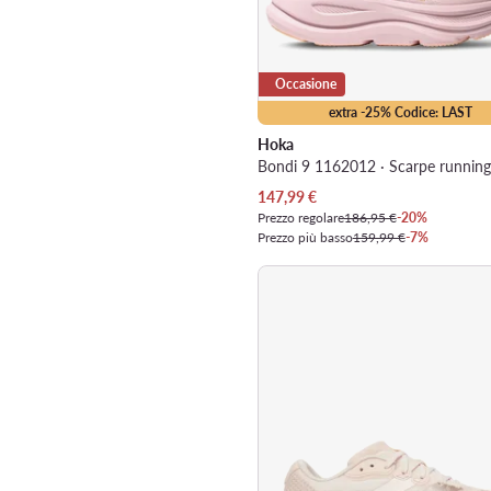
Occasione
extra -25% Codice: LAST
Hoka
Bondi 9 1162012 · Scarpe running
Prezzo attuale
147,99
€
Prezzo regolare
186,95 €
-20%
Prezzo più basso
159,99 €
-7%