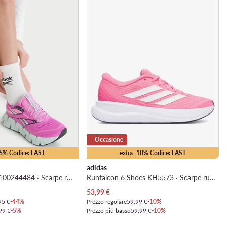
Occasione
25% Codice: LAST
extra -10% Codice: LAST
adidas
EO-FLOATZIG 2 100244484 · Scarpe running
Runfalcon 6 Shoes KH5573 · Scarpe running
Prezzo attuale
53,99
€
95 €
-44%
Prezzo regolare
59,99 €
-10%
99 €
-5%
Prezzo più basso
59,99 €
-10%