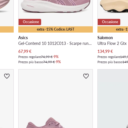
Occasione
Occasione
extra -15% Codice: LAST
extra -
Asics
Salomon
Gel-Contend 10 1012C013 · Scarpe running
Prezzo attuale
Prezzo attuale
67,99
€
134,99
€
Prezzo regolare
74,99 €
-9%
Prezzo regolare
149,
Prezzo più basso
74,99 €
-9%
Prezzo più basso
149