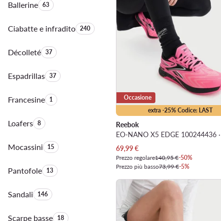
Ballerine
Quantità di prodotti:
63
Ciabatte e infradito
Quantità di prodotti:
240
Décolleté
Quantità di prodotti:
37
Espadrillas
Quantità di prodotti:
37
Occasione
Francesine
Quantità di prodotti:
1
extra -25% Codice: LAST
Loafers
Quantità di prodotti:
8
Reebok
Mocassini
Quantità di prodotti:
15
Prezzo attuale
69,99
€
Prezzo regolare
140,95 €
-50%
Prezzo più basso
73,99 €
-5%
Pantofole
Quantità di prodotti:
13
Sandali
Quantità di prodotti:
146
Scarpe basse
Quantità di prodotti:
18