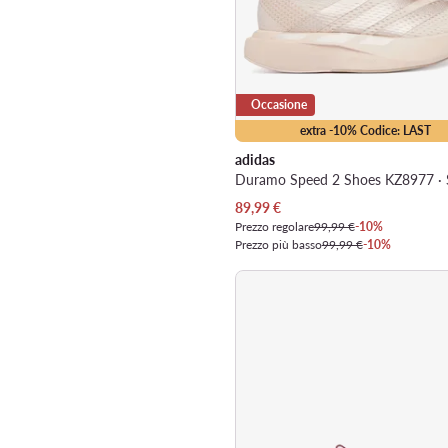
Occasione
extra -10% Codice: LAST
adidas
Prezzo attuale
89,99
€
Prezzo regolare
99,99 €
-10%
Prezzo più basso
99,99 €
-10%