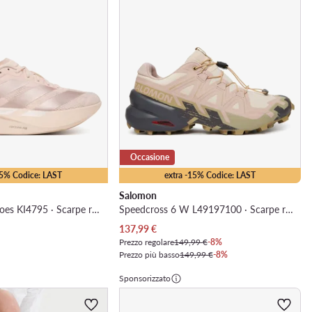
Occasione
15% Codice: LAST
extra -15% Codice: LAST
Salomon
adizero Evo Sl Shoes KI4795 · Scarpe running
Speedcross 6 W L49197100 · Scarpe running
Prezzo attuale
137,99
€
Prezzo regolare
149,99 €
-8%
Prezzo più basso
149,99 €
-8%
Sponsorizzato