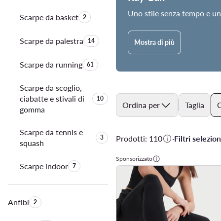
Uno stile senza tempo e un
Scarpe da basket
Quantità di prodotti:
2
Scarpe da palestra
Quantità di prodotti:
14
Mostra di più
Scarpe da running
Quantità di prodotti:
61
Scarpe da scoglio,
ciabatte e stivali di
Quantità di prodotti:
10
Ordina per
Taglia
C
gomma
Scarpe da tennis e
Quantità di prodotti:
3
Prodotti: 110
·
Filtri selezion
squash
Sponsorizzato
Scarpe indoor
Quantità di prodotti:
7
Anfibi
Quantità di prodotti:
2