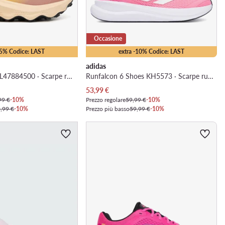
Occasione
15% Codice: LAST
extra -10% Codice: LAST
adidas
Ultra Flow 2 Gtx L47884500 · Scarpe running
Runfalcon 6 Shoes KH5573 · Scarpe running
Prezzo attuale
53,99
€
99 €
-10%
Prezzo regolare
59,99 €
-10%
,99 €
-10%
Prezzo più basso
59,99 €
-10%