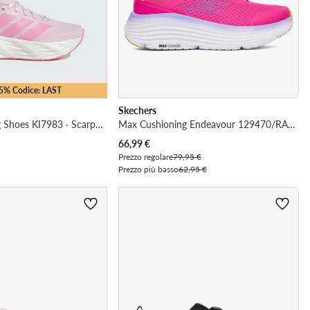
15% Codice: LAST
Skechers
Galaxy 8 Running Shoes KI7983 · Scarpe running
Max Cushioning Endeavour 129470/RAS · Scarpe running
Prezzo attuale
66,99
€
Prezzo regolare
79,95 €
Prezzo più basso
62,95 €