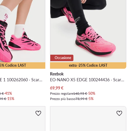
Occasione
25% Codice: LAST
extra -25% Codice: LAST
Reebok
EO-ANGEL REESE 1 100262060 · Scarpe da basket
EO-NANO X5 EDGE 100244436 · Scarpe da palestra
Prezzo attuale
69,99
€
5 €
-41%
Prezzo regolare
140,95 €
-50%
99 €
-15%
Prezzo più basso
73,99 €
-5%