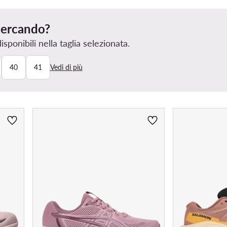
 cercando?
ponibili nella taglia selezionata.
40
41
Vedi di più