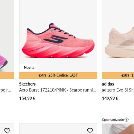
Novità
extra -25% Codice: LAST
extra -
Skechers
adidas
EO-FLOATZIG 2 100244484 · Scarpe running
Aero Burst 172210/PINK · Scarpe running
154,99
€
149,99
€
Sponsorizzato