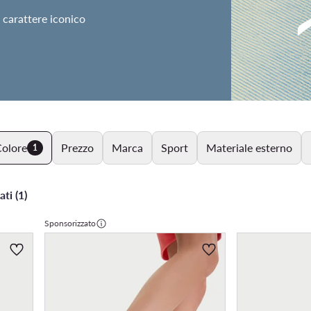
 carattere iconico
olore
Prezzo
Marca
Sport
Materiale esterno
1
ati (1)
Sponsorizzato